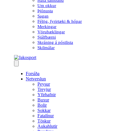
Hafa samband
Um okkur
Þjónusta
Sagan
Félög, fyrirtæki & hópar
Merkingar
Vörubæklingar
Sjálfbærni
Skráning á póstlista
Skilmálar
Forsíða
Netverslun
Peysur
Treyjur
Yfirhafnir
Buxur
Bolir
Sokkar
Fatalínur
Töskur
Aukahlutir