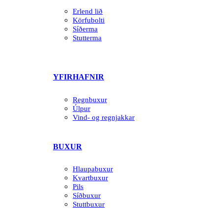
Erlend lið
Körfubolti
Síðerma
Stutterma
YFIRHAFNIR
Regnbuxur
Úlpur
Vind- og regnjakkar
BUXUR
Hlaupabuxur
Kvartbuxur
Pils
Síðbuxur
Stuttbuxur