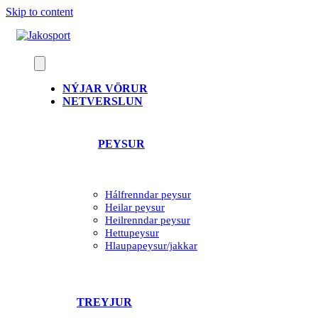
Skip to content
NÝJAR VÖRUR
NETVERSLUN
PEYSUR
Hálfrenndar peysur
Heilar peysur
Heilrenndar peysur
Hettupeysur
Hlaupapeysur/jakkar
TREYJUR