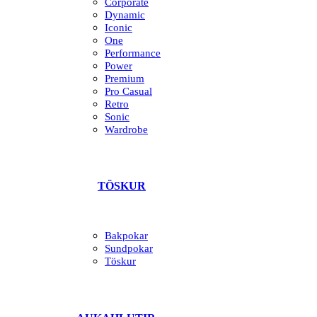
Corporate
Dynamic
Iconic
One
Performance
Power
Premium
Pro Casual
Retro
Sonic
Wardrobe
TÖSKUR
Bakpokar
Sundpokar
Töskur