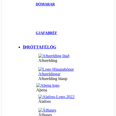
DÓMARAR
GJAFABRÉF
ÍÞRÓTTAFÉLÖG
Afturelding
Afturelding hlaup
Aþena
Álafoss
Álftanes