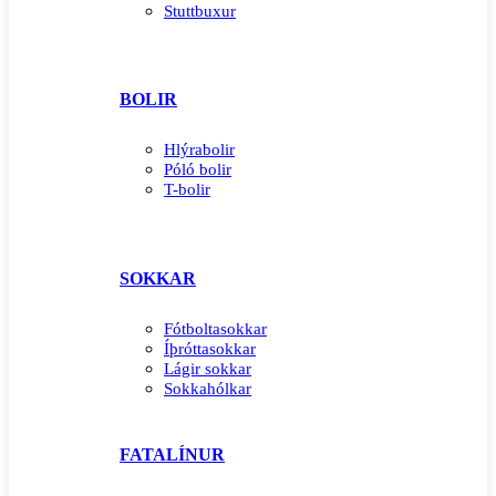
Stuttbuxur
BOLIR
Hlýrabolir
Póló bolir
T-bolir
SOKKAR
Fótboltasokkar
Íþróttasokkar
Lágir sokkar
Sokkahólkar
FATALÍNUR