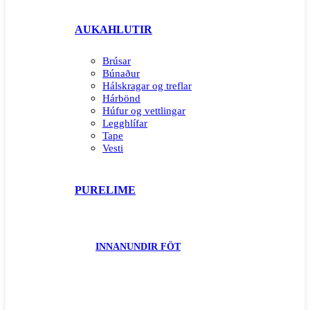
AUKAHLUTIR
Brúsar
Búnaður
Hálskragar og treflar
Hárbönd
Húfur og vettlingar
Legghlífar
Tape
Vesti
PURELIME
INNANUNDIR FÖT