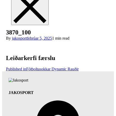
3870_100
By
jakosport
febrúar 5, 2025
1 min read
Leiðarkerfi færslu
Published in
Fótboltasokkar Dynamic Rauðir
JAKOSPORT