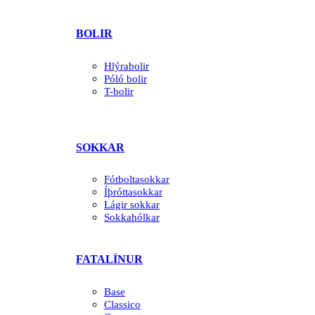
BOLIR
Hlýrabolir
Póló bolir
T-bolir
SOKKAR
Fótboltasokkar
Íþróttasokkar
Lágir sokkar
Sokkahólkar
FATALÍNUR
Base
Classico