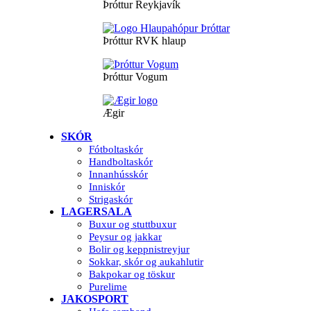
Þróttur Reykjavík
Þróttur RVK hlaup
Þróttur Vogum
Ægir
SKÓR
Fótboltaskór
Handboltaskór
Innanhússkór
Inniskór
Strigaskór
LAGERSALA
Buxur og stuttbuxur
Peysur og jakkar
Bolir og keppnistreyjur
Sokkar, skór og aukahlutir
Bakpokar og töskur
Purelime
JAKOSPORT