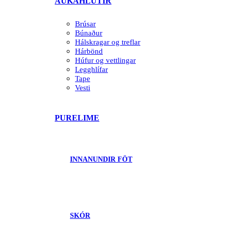
AUKAHLUTIR
Brúsar
Búnaður
Hálskragar og treflar
Hárbönd
Húfur og vettlingar
Legghlífar
Tape
Vesti
PURELIME
INNANUNDIR FÖT
SKÓR