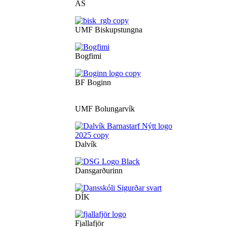
ÁS
UMF Biskupstungna
Bogfimi
BF Boginn
UMF Bolungarvík
Dalvík
Dansgarðurinn
DÍK
Fjallafjör