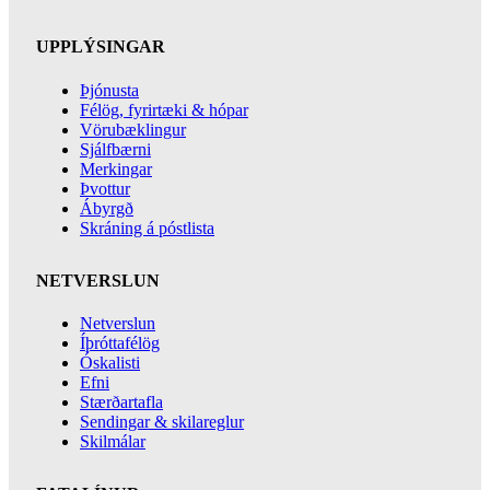
UPPLÝSINGAR
Þjónusta
Félög, fyrirtæki & hópar
Vörubæklingur
Sjálfbærni
Merkingar
Þvottur
Ábyrgð
Skráning á póstlista
NETVERSLUN
Netverslun
Íþróttafélög
Óskalisti
Efni
Stærðartafla
Sendingar & skilareglur
Skilmálar