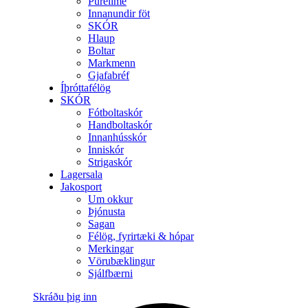
Purelime
Innanundir föt
SKÓR
Hlaup
Boltar
Markmenn
Gjafabréf
Íþróttafélög
SKÓR
Fótboltaskór
Handboltaskór
Innanhússkór
Inniskór
Strigaskór
Lagersala
Jakosport
Um okkur
Þjónusta
Sagan
Félög, fyrirtæki & hópar
Merkingar
Vörubæklingur
Sjálfbærni
Skráðu þig inn