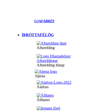
GJAFABRÉF
ÍÞRÓTTAFÉLÖG
Afturelding
Afturelding hlaup
Aþena
Álafoss
Álftanes