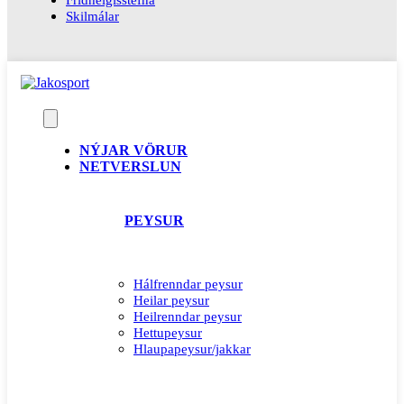
Skilmálar
NÝJAR VÖRUR
NETVERSLUN
PEYSUR
Hálfrenndar peysur
Heilar peysur
Heilrenndar peysur
Hettupeysur
Hlaupapeysur/jakkar