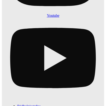
Youtube
Fridhelgisstefna