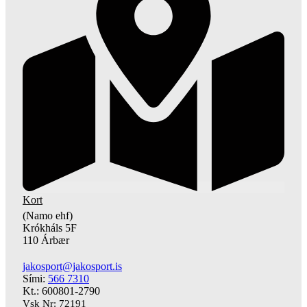
Kort
(Namo ehf)
Krókháls 5F
110 Árbær
jakosport@jakosport.is
Sími:
566 7310
Kt.: 600801-2790
Vsk Nr: 72191