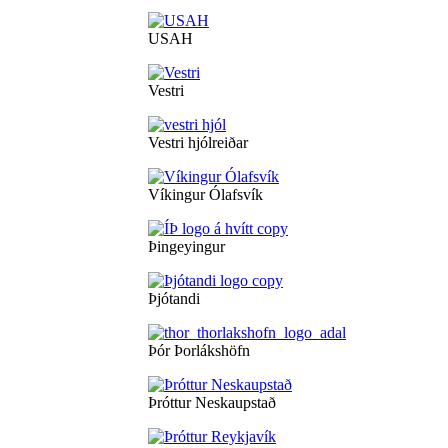
USAH
Vestri
Vestri hjólreiðar
Víkingur Ólafsvík
Þingeyingur
Þjótandi
Þór Þorlákshöfn
Þróttur Neskaupstað