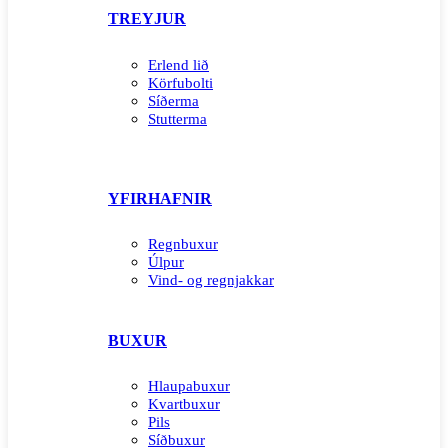
TREYJUR
Erlend lið
Körfubolti
Síðerma
Stutterma
YFIRHAFNIR
Regnbuxur
Úlpur
Vind- og regnjakkar
BUXUR
Hlaupabuxur
Kvartbuxur
Pils
Síðbuxur