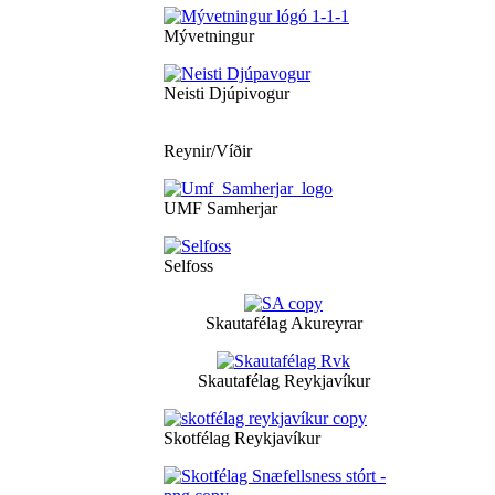
Mývetningur
Neisti Djúpivogur
Reynir/Víðir
UMF Samherjar
Selfoss
Skautafélag Akureyrar
Skautafélag Reykjavíkur
Skotfélag Reykjavíkur