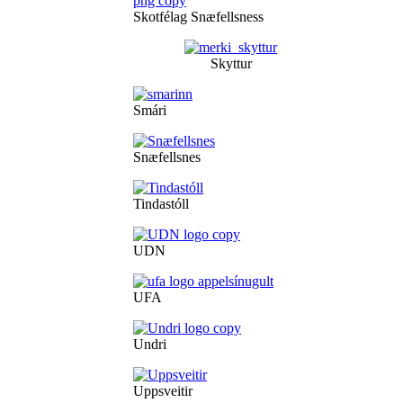
Skotfélag Snæfellsness
Skyttur
Smári
Snæfellsnes
Tindastóll
UDN
UFA
Undri
Uppsveitir