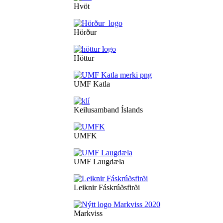
Hvöt
Hörður
Höttur
UMF Katla
Keilusamband Íslands
UMFK
UMF Laugdæla
Leiknir Fáskrúðsfirði
Markviss