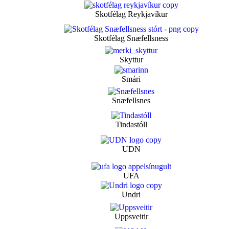
Skotfélag Reykjavíkur
Skotfélag Snæfellsness
Skyttur
Smári
Snæfellsnes
Tindastóll
UDN
UFA
Undri
Uppsveitir