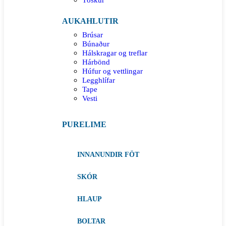
AUKAHLUTIR
Brúsar
Búnaður
Hálskragar og treflar
Hárbönd
Húfur og vettlingar
Legghlífar
Tape
Vesti
PURELIME
INNANUNDIR FÖT
SKÓR
HLAUP
BOLTAR