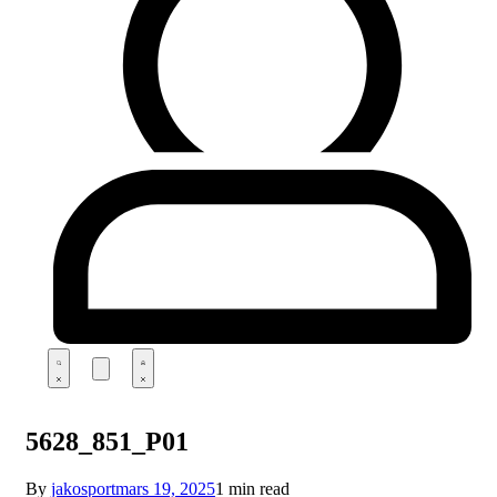
5628_851_P01
By
jakosport
mars 19, 2025
1 min read