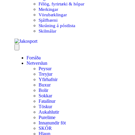
Félög, fyrirtæki & hópar
Merkingar
Vörubæklingar
Sjálfbærni
Skráning á póstlista
Skilmálar
Forsíða
Netverslun
Peysur
Treyjur
Yfirhafnir
Buxur
Bolir
Sokkar
Fatalínur
Töskur
Aukahlutir
Purelime
Innanundir föt
SKÓR
Hlaup