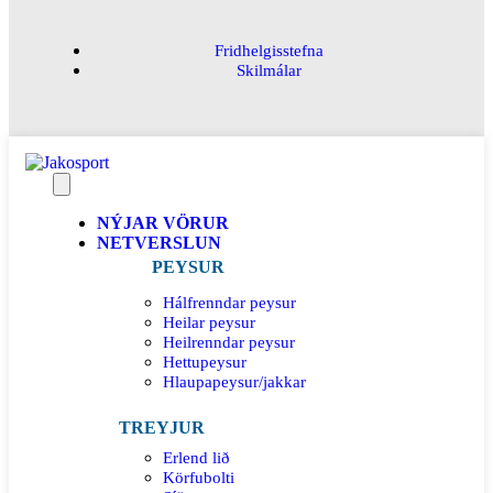
Fridhelgisstefna
Skilmálar
NÝJAR VÖRUR
NETVERSLUN
PEYSUR
Hálfrenndar peysur
Heilar peysur
Heilrenndar peysur
Hettupeysur
Hlaupapeysur/jakkar
TREYJUR
Erlend lið
Körfubolti