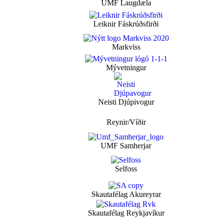
UMF Laugdæla
Leiknir Fáskrúðsfirði
Markviss
Mývetningur
Neisti Djúpivogur
Reynir/Víðir
UMF Samherjar
Selfoss
Skautafélag Akureyrar
Skautafélag Reykjavíkur