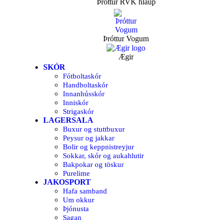
Þróttur RVK hlaup
Þróttur Vogum
Ægir
SKÓR
Fótboltaskór
Handboltaskór
Innanhússkór
Inniskór
Strigaskór
LAGERSALA
Buxur og stuttbuxur
Peysur og jakkar
Bolir og keppnistreyjur
Sokkar, skór og aukahlutir
Bakpokar og töskur
Purelime
JAKOSPORT
Hafa samband
Um okkur
Þjónusta
Sagan