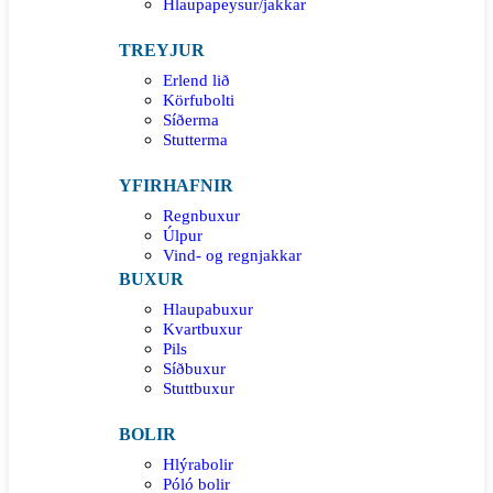
Hlaupapeysur/jakkar
TREYJUR
Erlend lið
Körfubolti
Síðerma
Stutterma
YFIRHAFNIR
Regnbuxur
Úlpur
Vind- og regnjakkar
BUXUR
Hlaupabuxur
Kvartbuxur
Pils
Síðbuxur
Stuttbuxur
BOLIR
Hlýrabolir
Póló bolir