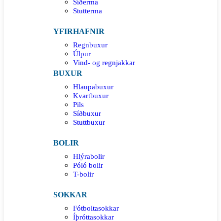
Síðerma
Stutterma
YFIRHAFNIR
Regnbuxur
Úlpur
Vind- og regnjakkar
BUXUR
Hlaupabuxur
Kvartbuxur
Pils
Síðbuxur
Stuttbuxur
BOLIR
Hlýrabolir
Póló bolir
T-bolir
SOKKAR
Fótboltasokkar
Íþróttasokkar