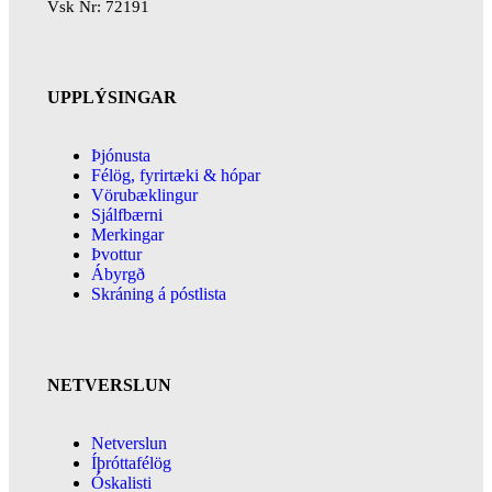
Vsk Nr: 72191
UPPLÝSINGAR
Þjónusta
Félög, fyrirtæki & hópar
Vörubæklingur
Sjálfbærni
Merkingar
Þvottur
Ábyrgð
Skráning á póstlista
NETVERSLUN
Netverslun
Íþróttafélög
Óskalisti