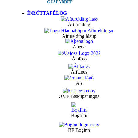
GJAFABRÉF
ÍÞRÓTTAFÉLÖG
Afturelding
Afturelding hlaup
Aþena
Álafoss
Álftanes
ÁS
UMF Biskupstungna
Bogfimi
BF Boginn