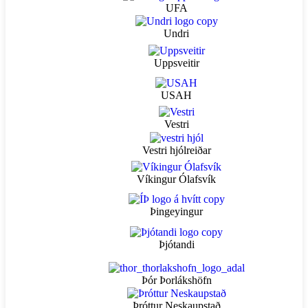
UFA
Undri
Uppsveitir
USAH
Vestri
Vestri hjólreiðar
Víkingur Ólafsvík
Þingeyingur
Þjótandi
Þór Þorlákshöfn
Þróttur Neskaupstað