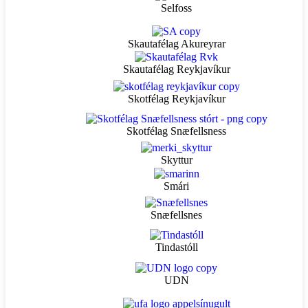
Selfoss
Skautafélag Akureyrar
Skautafélag Reykjavíkur
Skotfélag Reykjavíkur
Skotfélag Snæfellsness
Skyttur
Smári
Snæfellsnes
Tindastóll
UDN