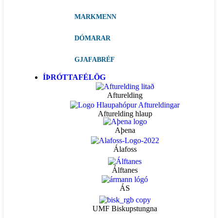
MARKMENN
DÓMARAR
GJAFABRÉF
ÍÞRÓTTAFÉLÖG
Afturelding
Afturelding hlaup
Aþena
Álafoss
Álftanes
ÁS
UMF Biskupstungna