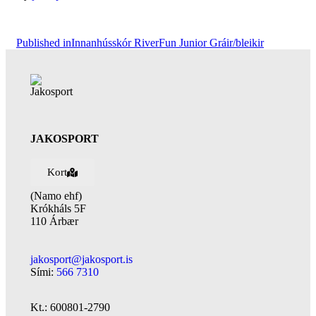
Published in
Innanhússkór RiverFun Junior Gráir/bleikir
JAKOSPORT
Kort
(Namo ehf)
Krókháls 5F
110 Árbær
jakosport@jakosport.is
Sími:
566 7310
Kt.: 600801-2790