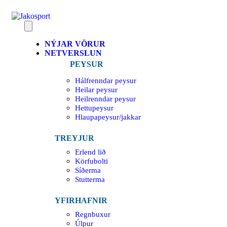
NÝJAR VÖRUR
NETVERSLUN
PEYSUR
Hálfrenndar peysur
Heilar peysur
Heilrenndar peysur
Hettupeysur
Hlaupapeysur/jakkar
TREYJUR
Erlend lið
Körfubolti
Síðerma
Stutterma
YFIRHAFNIR
Regnbuxur
Úlpur