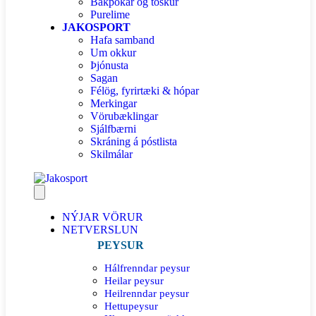
Bakpokar og töskur
Purelime
JAKOSPORT
Hafa samband
Um okkur
Þjónusta
Sagan
Félög, fyrirtæki & hópar
Merkingar
Vörubæklingar
Sjálfbærni
Skráning á póstlista
Skilmálar
NÝJAR VÖRUR
NETVERSLUN
PEYSUR
Hálfrenndar peysur
Heilar peysur
Heilrenndar peysur
Hettupeysur