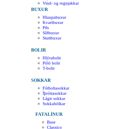
Vind- og regnjakkar
BUXUR
Hlaupabuxur
Kvartbuxur
Pils
Síðbuxur
Stuttbuxur
BOLIR
Hlýrabolir
Póló bolir
T-bolir
SOKKAR
Fótboltasokkar
Íþróttasokkar
Lágir sokkar
Sokkahólkar
FATALÍNUR
Base
Classico