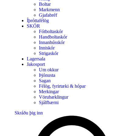
Boltar
Markmenn
Gjafabréf
Íþróttafélög
SKÓR
Fótboltaskór
Handboltaskór
Innanhússkór
Inniskór
Strigaskór
Lagersala
Jakosport
Um okkur
Þjónusta
Sagan
Félög, fyrirtæki & hópar
Merkingar
Vörubæklingur
Sjálfbærni
Skráðu þig inn