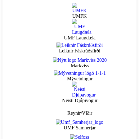
UMFK
UMF Laugdæla
Leiknir Fáskrúðsfirði
Markviss
Mývetningur
Neisti Djúpivogur
Reynir/Víðir
UMF Samherjar