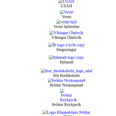
USAH
Vestri
Vestri hjólreiðar
Víkingur Ólafsvík
Þingeyingur
Þjótandi
Þór Þorlákshöfn
Þróttur Neskaupstað
Þróttur Reykjavík