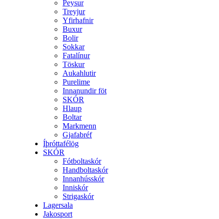
Peysur
Treyjur
Yfirhafnir
Buxur
Bolir
Sokkar
Fatalínur
Töskur
Aukahlutir
Purelime
Innanundir föt
SKÓR
Hlaup
Boltar
Markmenn
Gjafabréf
Íþróttafélög
SKÓR
Fótboltaskór
Handboltaskór
Innanhússkór
Inniskór
Strigaskór
Lagersala
Jakosport