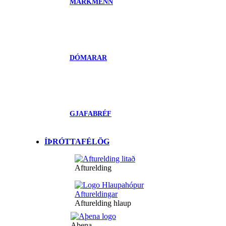
MARKMENN
DÓMARAR
GJAFABRÉF
ÍÞRÓTTAFÉLÖG
Afturelding
Afturelding hlaup
Aþena