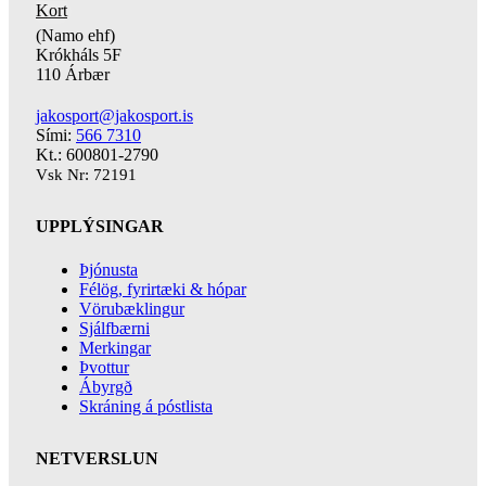
Kort
(Namo ehf)
Krókháls 5F
110 Árbær
jakosport@jakosport.is
Sími:
566 7310
Kt.: 600801-2790
Vsk Nr: 72191
UPPLÝSINGAR
Þjónusta
Félög, fyrirtæki & hópar
Vörubæklingur
Sjálfbærni
Merkingar
Þvottur
Ábyrgð
Skráning á póstlista
NETVERSLUN