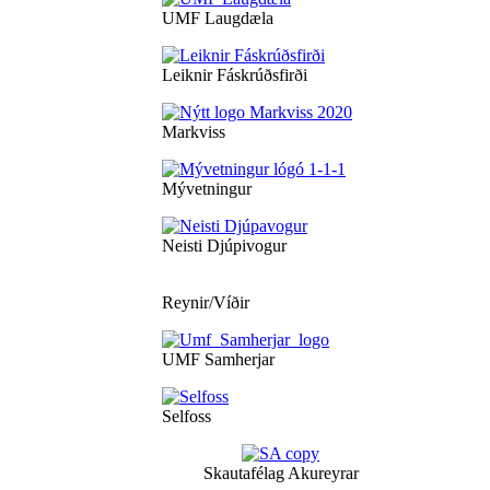
UMF Laugdæla
Leiknir Fáskrúðsfirði
Markviss
Mývetningur
Neisti Djúpivogur
Reynir/Víðir
UMF Samherjar
Selfoss
Skautafélag Akureyrar