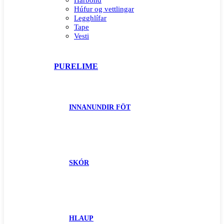
Hárbönd
Húfur og vettlingar
Legghlífar
Tape
Vesti
PURELIME
INNANUNDIR FÖT
SKÓR
HLAUP