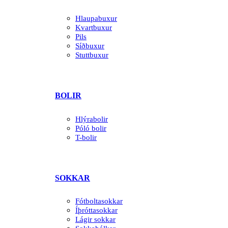
Hlaupabuxur
Kvartbuxur
Pils
Síðbuxur
Stuttbuxur
BOLIR
Hlýrabolir
Póló bolir
T-bolir
SOKKAR
Fótboltasokkar
Íþróttasokkar
Lágir sokkar