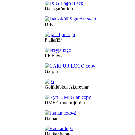
Dansgarðurinn
DÍK
Fjallafjör
LF Freyja
Garpur
Golfklúbbur Akureyrar
UMF Grundarfjörður
Hamar
Haukar karate