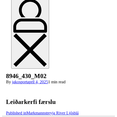
8946_430_M02
By
jakosport
apríl 4, 2025
1 min read
Leiðarkerfi færslu
Published in
Markmannstreyja River Ljósblá