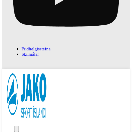
Fridhelgisstefna
Skilmálar