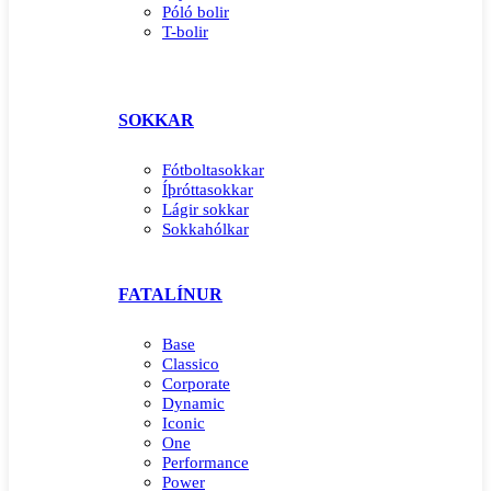
Póló bolir
T-bolir
SOKKAR
Fótboltasokkar
Íþróttasokkar
Lágir sokkar
Sokkahólkar
FATALÍNUR
Base
Classico
Corporate
Dynamic
Iconic
One
Performance
Power