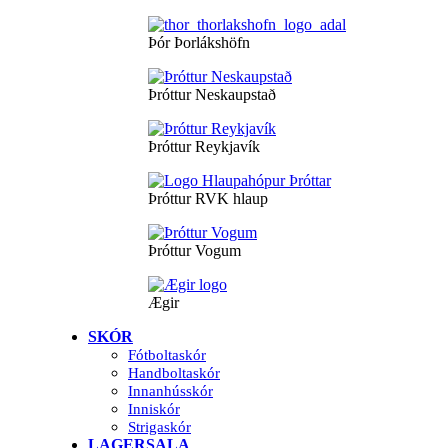
Þór Þorlákshöfn
Þróttur Neskaupstað
Þróttur Reykjavík
Þróttur RVK hlaup
Þróttur Vogum
Ægir
SKÓR
Fótboltaskór
Handboltaskór
Innanhússkór
Inniskór
Strigaskór
LAGERSALA