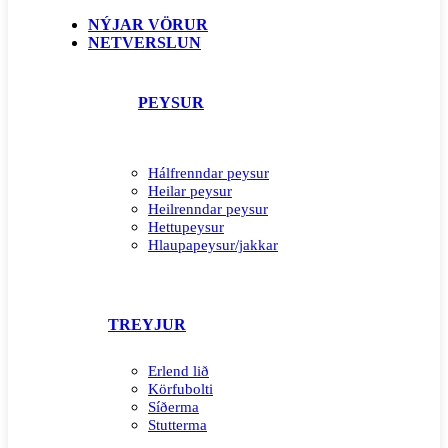
NÝJAR VÖRUR
NETVERSLUN
PEYSUR
Hálfrenndar peysur
Heilar peysur
Heilrenndar peysur
Hettupeysur
Hlaupapeysur/jakkar
TREYJUR
Erlend lið
Körfubolti
Síðerma
Stutterma