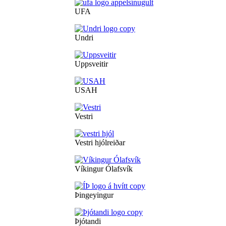
UFA
Undri
Uppsveitir
USAH
Vestri
Vestri hjólreiðar
Víkingur Ólafsvík
Þingeyingur
Þjótandi