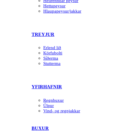
Heilrenndar peysur
Hettupeysur
Hlaupapeysur/jakkar
TREYJUR
Erlend lið
Körfubolti
Síðerma
Stutterma
YFIRHAFNIR
Regnbuxur
Úlpur
Vind- og regnjakkar
BUXUR