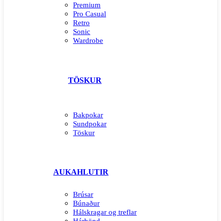
Premium
Pro Casual
Retro
Sonic
Wardrobe
TÖSKUR
Bakpokar
Sundpokar
Töskur
AUKAHLUTIR
Brúsar
Búnaður
Hálskragar og treflar