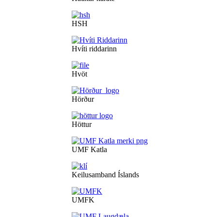
HSH
Hvíti riddarinn
Hvöt
Hörður
Höttur
UMF Katla
Keilusamband Íslands
UMFK