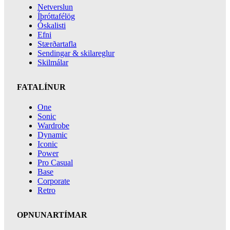
Netverslun
Íþróttafélög
Óskalisti
Efni
Stærðartafla
Sendingar & skilareglur
Skilmálar
FATALÍNUR
One
Sonic
Wardrobe
Dynamic
Iconic
Power
Pro Casual
Base
Corporate
Retro
OPNUNARTÍMAR