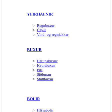
YFIRHAFNIR
Regnbuxur
Úlpur
Vind- og regnjakkar
BUXUR
Hlaupabuxur
Kvartbuxur
Pils
Síðbuxur
Stuttbuxur
BOLIR
Hlýrabolir