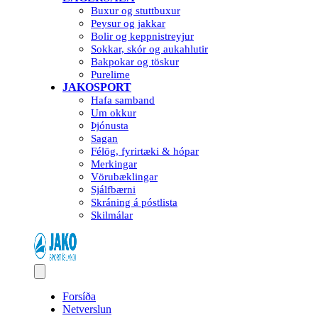
Buxur og stuttbuxur
Peysur og jakkar
Bolir og keppnistreyjur
Sokkar, skór og aukahlutir
Bakpokar og töskur
Purelime
JAKOSPORT
Hafa samband
Um okkur
Þjónusta
Sagan
Félög, fyrirtæki & hópar
Merkingar
Vörubæklingar
Sjálfbærni
Skráning á póstlista
Skilmálar
Forsíða
Netverslun