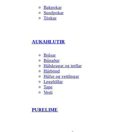
Bakpokar
Sundpokar
Töskur
AUKAHLUTIR
Brúsar
Búnaður
Hálskragar og treflar
Hárbönd
Húfur og vettlingar
Legghlífar
Tape
Vesti
PURELIME