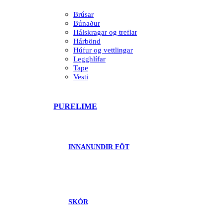
Brúsar
Búnaður
Hálskragar og treflar
Hárbönd
Húfur og vettlingar
Legghlífar
Tape
Vesti
PURELIME
INNANUNDIR FÖT
SKÓR