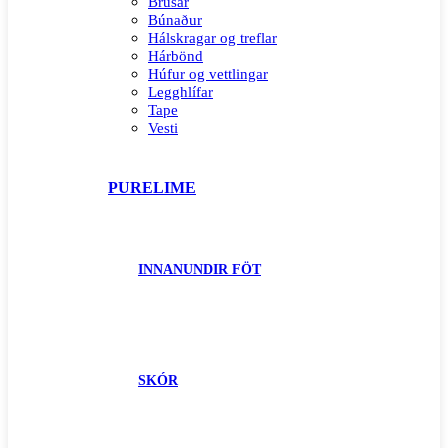
Brúsar
Búnaður
Hálskragar og treflar
Hárbönd
Húfur og vettlingar
Legghlífar
Tape
Vesti
PURELIME
INNANUNDIR FÖT
SKÓR