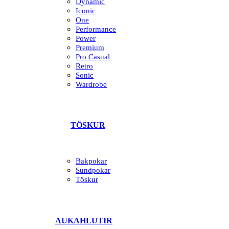
Dynamic
Iconic
One
Performance
Power
Premium
Pro Casual
Retro
Sonic
Wardrobe
TÖSKUR
Bakpokar
Sundpokar
Töskur
AUKAHLUTIR