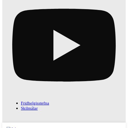
Fridhelgisstefna
Skilmálar