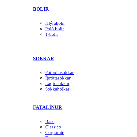
BOLIR
Hlýrabolir
Póló bolir
T-bolir
SOKKAR
Fótboltasokkar
Íþróttasokkar
Lágir sokkar
Sokkahólkar
FATALÍNUR
Base
Classico
Corporate