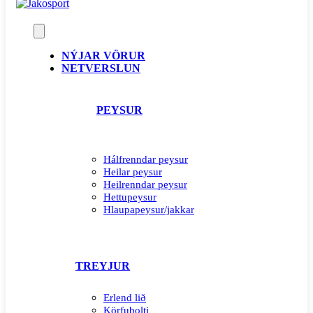
NÝJAR VÖRUR
NETVERSLUN
PEYSUR
Hálfrenndar peysur
Heilar peysur
Heilrenndar peysur
Hettupeysur
Hlaupapeysur/jakkar
TREYJUR
Erlend lið
Körfubolti