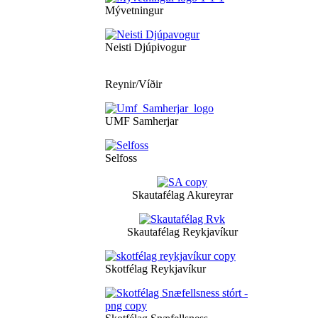
Mývetningur
Neisti Djúpivogur
Reynir/Víðir
UMF Samherjar
Selfoss
Skautafélag Akureyrar
Skautafélag Reykjavíkur
Skotfélag Reykjavíkur