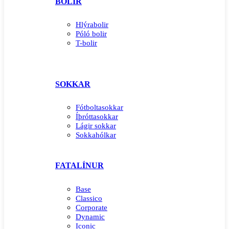
BOLIR
Hlýrabolir
Póló bolir
T-bolir
SOKKAR
Fótboltasokkar
Íþróttasokkar
Lágir sokkar
Sokkahólkar
FATALÍNUR
Base
Classico
Corporate
Dynamic
Iconic