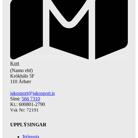
Kort
(Namo ehf)
Krókháls 5F
110 Árbær
jakosport@jakosport.is
Sími:
566 7310
Kt.: 600801-2790
Vsk Nr: 72191
UPPLÝSINGAR
Þjónusta