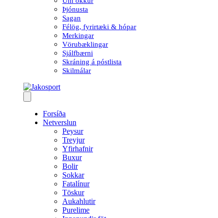
Um okkur
Þjónusta
Sagan
Félög, fyrirtæki & hópar
Merkingar
Vörubæklingar
Sjálfbærni
Skráning á póstlista
Skilmálar
Forsíða
Netverslun
Peysur
Treyjur
Yfirhafnir
Buxur
Bolir
Sokkar
Fatalínur
Töskur
Aukahlutir
Purelime