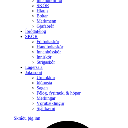
Innanundir föt
SKÓR
Hlaup
Boltar
Markmenn
Gjafabréf
Íþróttafélög
SKÓR
Fótboltaskór
Handboltaskór
Innanhússkór
Inniskór
Strigaskór
Lagersala
Jakosport
Um okkur
Þjónusta
Sagan
Félög, fyrirtæki & hópar
Merkingar
Vörubæklingur
Sjálfbærni
Skráðu þig inn