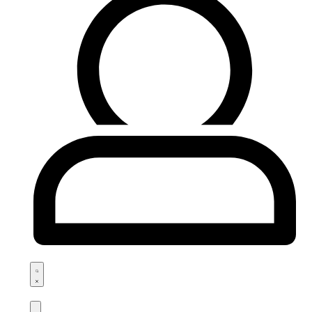
Search
open