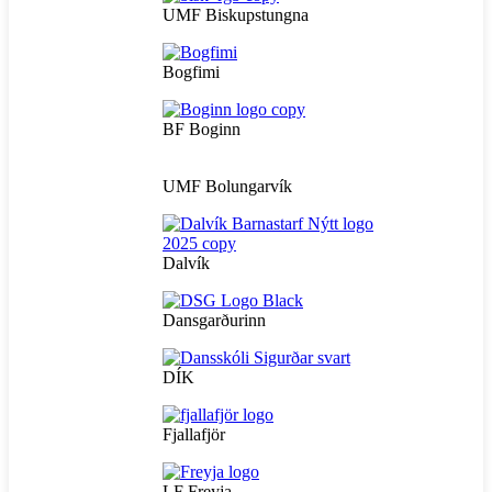
UMF Biskupstungna
Bogfimi
BF Boginn
UMF Bolungarvík
Dalvík
Dansgarðurinn
DÍK
Fjallafjör
LF Freyja