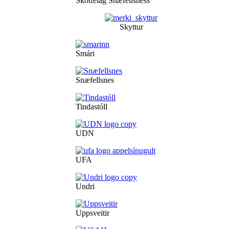
Skotfélag Snæfellsness
Skyttur
Smári
Snæfellsnes
Tindastóll
UDN
UFA
Undri
Uppsveitir