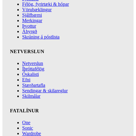
Félög, fyrirtæki & hópar
Vörubæklingur
Sjálfbærni
Merkingar
Þvottur
Ábyrgð
Skráning á póstlista
NETVERSLUN
Netverslun
Íþróttafélög
Óskalisti
Efni
Stærðartafla
Sendingar & skilareglur
Skilmálar
FATALÍNUR
One
Sonic
Wardrobe