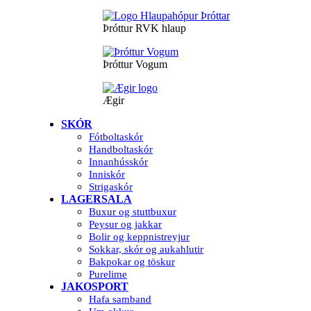
Þróttur RVK hlaup
Þróttur Vogum
Ægir
SKÓR
Fótboltaskór
Handboltaskór
Innanhússkór
Inniskór
Strigaskór
LAGERSALA
Buxur og stuttbuxur
Peysur og jakkar
Bolir og keppnistreyjur
Sokkar, skór og aukahlutir
Bakpokar og töskur
Purelime
JAKOSPORT
Hafa samband