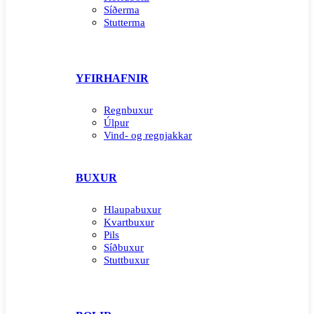
Síðerma
Stutterma
YFIRHAFNIR
Regnbuxur
Úlpur
Vind- og regnjakkar
BUXUR
Hlaupabuxur
Kvartbuxur
Pils
Síðbuxur
Stuttbuxur