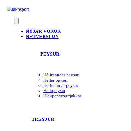
Skip
to
content
NÝJAR VÖRUR
NETVERSLUN
PEYSUR
Hálfrenndar peysur
Heilar peysur
Heilrenndar peysur
Hettupeysur
Hlaupapeysur/jakkar
TREYJUR