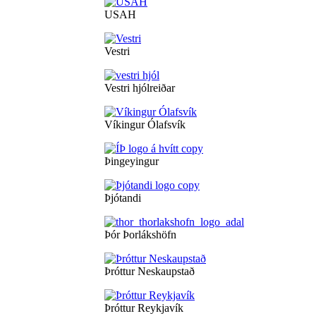
USAH
Vestri
Vestri hjólreiðar
Víkingur Ólafsvík
Þingeyingur
Þjótandi
Þór Þorlákshöfn
Þróttur Neskaupstað
Þróttur Reykjavík