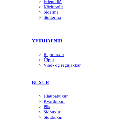
Erlend lið
Körfubolti
Síðerma
Stutterma
YFIRHAFNIR
Regnbuxur
Úlpur
Vind- og regnjakkar
BUXUR
Hlaupabuxur
Kvartbuxur
Pils
Síðbuxur
Stuttbuxur