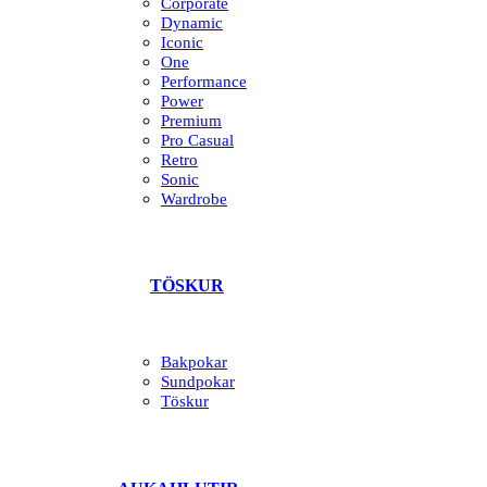
Corporate
Dynamic
Iconic
One
Performance
Power
Premium
Pro Casual
Retro
Sonic
Wardrobe
TÖSKUR
Bakpokar
Sundpokar
Töskur