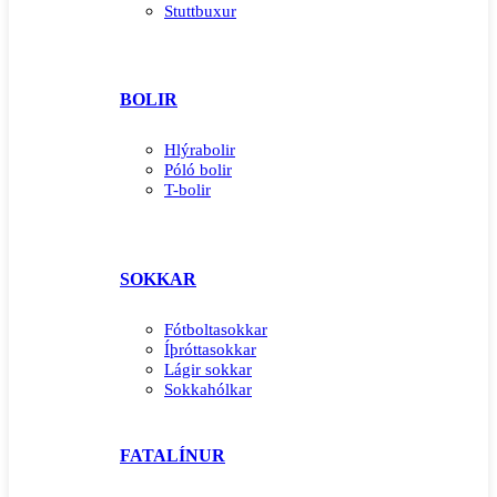
Stuttbuxur
BOLIR
Hlýrabolir
Póló bolir
T-bolir
SOKKAR
Fótboltasokkar
Íþróttasokkar
Lágir sokkar
Sokkahólkar
FATALÍNUR