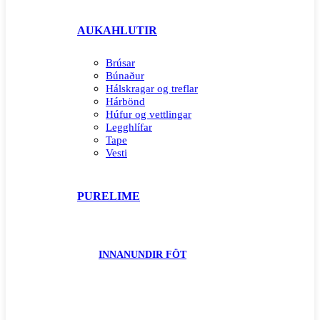
AUKAHLUTIR
Brúsar
Búnaður
Hálskragar og treflar
Hárbönd
Húfur og vettlingar
Legghlífar
Tape
Vesti
PURELIME
INNANUNDIR FÖT