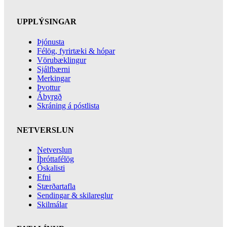
UPPLÝSINGAR
Þjónusta
Félög, fyrirtæki & hópar
Vörubæklingur
Sjálfbærni
Merkingar
Þvottur
Ábyrgð
Skráning á póstlista
NETVERSLUN
Netverslun
Íþróttafélög
Óskalisti
Efni
Stærðartafla
Sendingar & skilareglur
Skilmálar