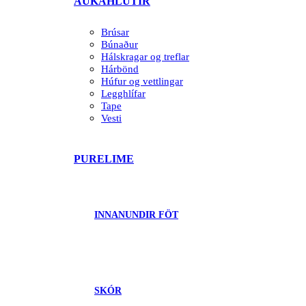
AUKAHLUTIR
Brúsar
Búnaður
Hálskragar og treflar
Hárbönd
Húfur og vettlingar
Legghlífar
Tape
Vesti
PURELIME
INNANUNDIR FÖT
SKÓR