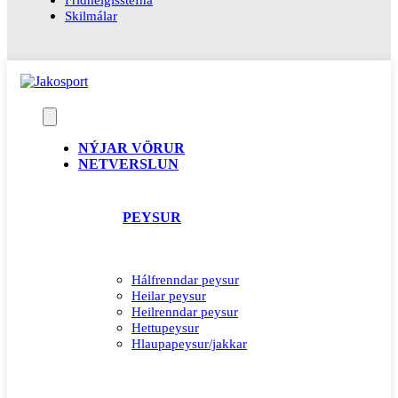
Skilmálar
NÝJAR VÖRUR
NETVERSLUN
PEYSUR
Hálfrenndar peysur
Heilar peysur
Heilrenndar peysur
Hettupeysur
Hlaupapeysur/jakkar