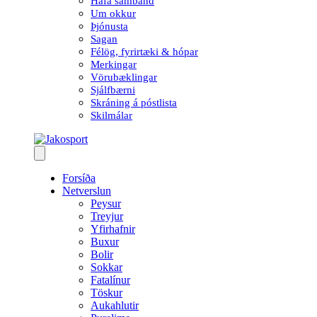
Hafa samband
Um okkur
Þjónusta
Sagan
Félög, fyrirtæki & hópar
Merkingar
Vörubæklingar
Sjálfbærni
Skráning á póstlista
Skilmálar
Forsíða
Netverslun
Peysur
Treyjur
Yfirhafnir
Buxur
Bolir
Sokkar
Fatalínur
Töskur
Aukahlutir