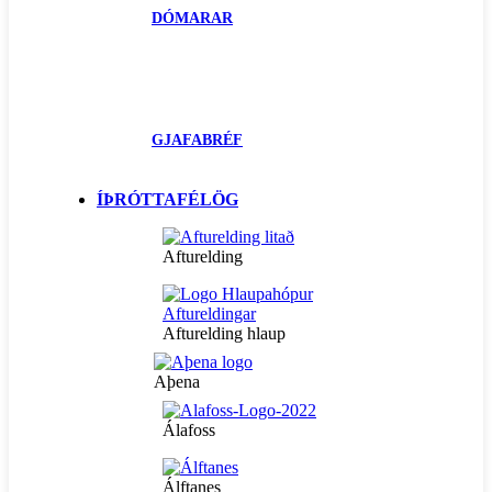
DÓMARAR
GJAFABRÉF
ÍÞRÓTTAFÉLÖG
Afturelding
Afturelding hlaup
Aþena
Álafoss
Álftanes