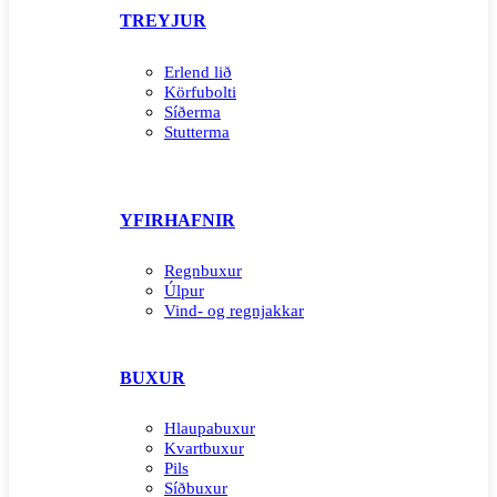
TREYJUR
Erlend lið
Körfubolti
Síðerma
Stutterma
YFIRHAFNIR
Regnbuxur
Úlpur
Vind- og regnjakkar
BUXUR
Hlaupabuxur
Kvartbuxur
Pils
Síðbuxur