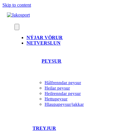
Skip to content
NÝJAR VÖRUR
NETVERSLUN
PEYSUR
Hálfrenndar peysur
Heilar peysur
Heilrenndar peysur
Hettupeysur
Hlaupapeysur/jakkar
TREYJUR