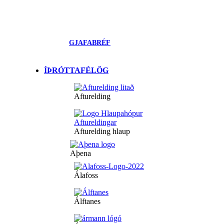
GJAFABRÉF
ÍÞRÓTTAFÉLÖG
Afturelding
Afturelding hlaup
Aþena
Álafoss
Álftanes