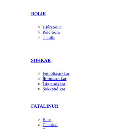
BOLIR
Hlýrabolir
Póló bolir
T-bolir
SOKKAR
Fótboltasokkar
Íþróttasokkar
Lágir sokkar
Sokkahólkar
FATALÍNUR
Base
Classico