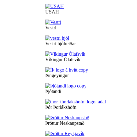
USAH
Vestri
Vestri hjólreiðar
Víkingur Ólafsvík
Þingeyingur
Þjótandi
Þór Þorlákshöfn
Þróttur Neskaupstað