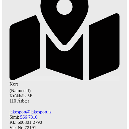
Kort
(Namo ehf)
Krókháls 5F
110 Árbær
jakosport@jakosport.is
Sími:
566 7310
Kt.: 600801-2790
Vsk Nr: 72191