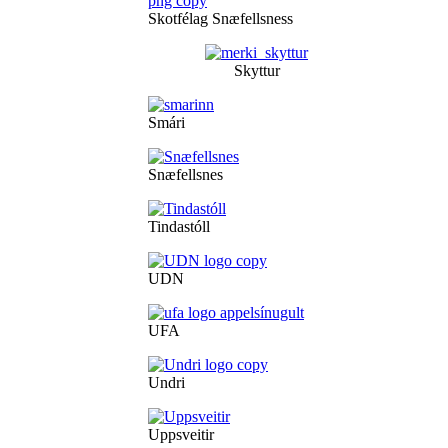
Skotfélag Snæfellsness
Skyttur
Smári
Snæfellsnes
Tindastóll
UDN
UFA
Undri
Uppsveitir