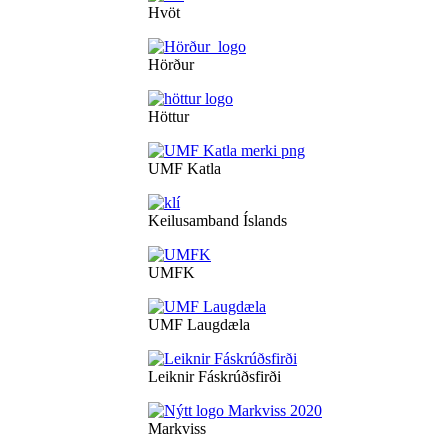
Hvöt
Hörður
Höttur
UMF Katla
Keilusamband Íslands
UMFK
UMF Laugdæla
Leiknir Fáskrúðsfirði
Markviss