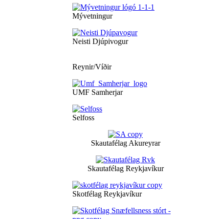
Mývetningur
Neisti Djúpivogur
Reynir/Víðir
UMF Samherjar
Selfoss
Skautafélag Akureyrar
Skautafélag Reykjavíkur
Skotfélag Reykjavíkur