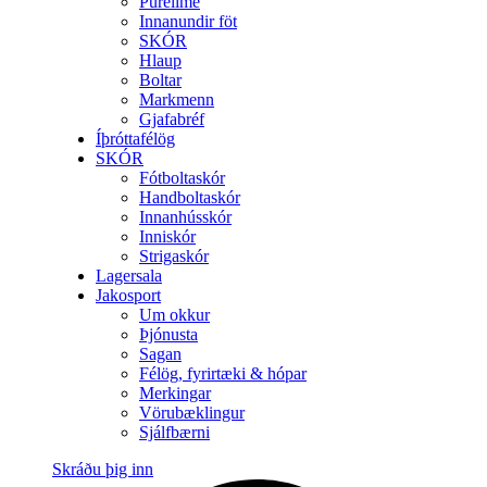
Purelime
Innanundir föt
SKÓR
Hlaup
Boltar
Markmenn
Gjafabréf
Íþróttafélög
SKÓR
Fótboltaskór
Handboltaskór
Innanhússkór
Inniskór
Strigaskór
Lagersala
Jakosport
Um okkur
Þjónusta
Sagan
Félög, fyrirtæki & hópar
Merkingar
Vörubæklingur
Sjálfbærni
Skráðu þig inn