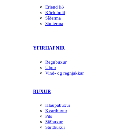
Erlend lið
Körfubolti
Síðerma
Stutterma
YFIRHAFNIR
Regnbuxur
Úlpur
Vind- og regnjakkar
BUXUR
Hlaupabuxur
Kvartbuxur
Pils
Síðbuxur
Stuttbuxur