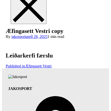
Æfingasett Vestri copy
By
jakosport
apríl 28, 2025
1 min read
Leiðarkerfi færslu
Published in
Æfingasett Vestri
JAKOSPORT