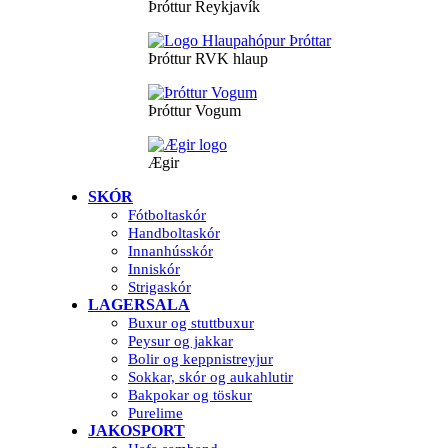
Þróttur Reykjavík
Þróttur RVK hlaup
Þróttur Vogum
Ægir
SKÓR
Fótboltaskór
Handboltaskór
Innanhússkór
Inniskór
Strigaskór
LAGERSALA
Buxur og stuttbuxur
Peysur og jakkar
Bolir og keppnistreyjur
Sokkar, skór og aukahlutir
Bakpokar og töskur
Purelime
JAKOSPORT