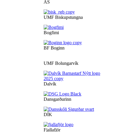
ÁS
UMF Biskupstungna
Bogfimi
BF Boginn
UMF Bolungarvík
Dalvík
Dansgarðurinn
DÍK
Fjallafjör