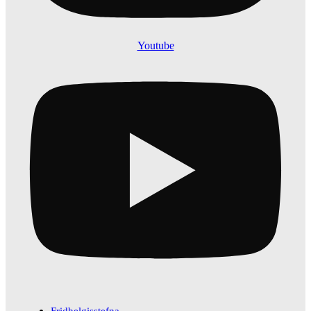
Youtube
Fridhelgisstefna