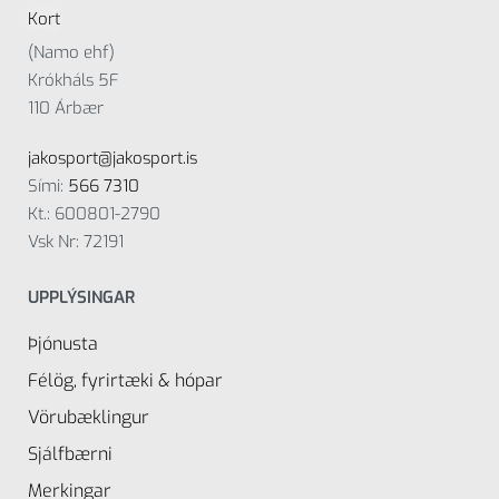
Kort
(Namo ehf)
Krókháls 5F
110 Árbær
jakosport@jakosport.is
Sími:
566 7310
Kt.: 600801-2790
Vsk Nr: 72191
UPPLÝSINGAR
Þjónusta
Félög, fyrirtæki & hópar
Vörubæklingur
Sjálfbærni
Merkingar