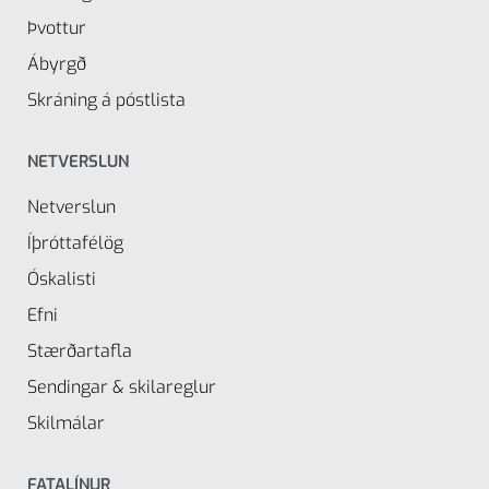
Þvottur
Ábyrgð
Skráning á póstlista
NETVERSLUN
Netverslun
Íþróttafélög
Óskalisti
Efni
Stærðartafla
Sendingar & skilareglur
Skilmálar
FATALÍNUR