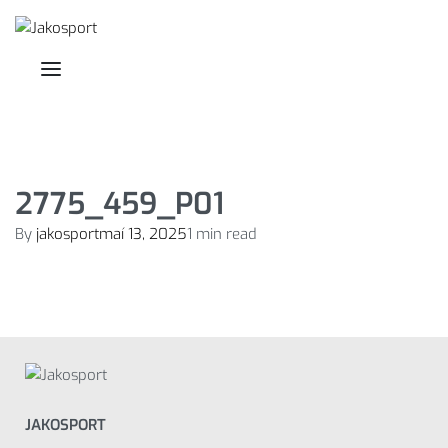
Skip
to
content
SEARCH
OPEN
OPEN
CART
OPEN
ACCOUNT
DETAILS
2775_459_P01
By
jakosport
maí 13, 2025
1 min read
JAKOSPORT