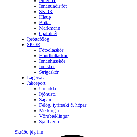
Purelime
Innanundir föt
SKÓR
Hlaup
Boltar
Markmenn
Gjafabréf
Íþróttafélög
SKÓR
Fótboltaskór
Handboltaskór
Innanhússkór
Inniskór
Strigaskór
Lagersala
Jakosport
Um okkur
Þjónusta
Sagan
Félög, fyrirtæki & hópar
Merkingar
Vörubæklingur
Sjálfbærni
Skráðu þig inn