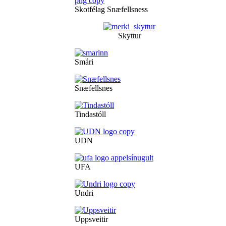
Skotfélag Snæfellsness
Skyttur
Smári
Snæfellsnes
Tindastóll
UDN
UFA
Undri
Uppsveitir