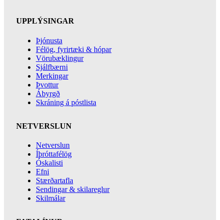
UPPLÝSINGAR
Þjónusta
Félög, fyrirtæki & hópar
Vörubæklingur
Sjálfbærni
Merkingar
Þvottur
Ábyrgð
Skráning á póstlista
NETVERSLUN
Netverslun
Íþróttafélög
Óskalisti
Efni
Stærðartafla
Sendingar & skilareglur
Skilmálar