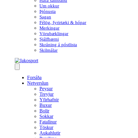
Hafa samband
Um okkur
Þjónusta
Sagan
Félög, fyrirtæki & hópar
Merkingar
Vörubæklingar
Sjálfbærni
Skráning á póstlista
Skilmálar
Forsíða
Netverslun
Peysur
Treyjur
Yfirhafnir
Buxur
Bolir
Sokkar
Fatalínur
Töskur
Aukahlutir