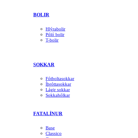
BOLIR
Hlýrabolir
Póló bolir
T-bolir
SOKKAR
Fótboltasokkar
Íþróttasokkar
Lágir sokkar
Sokkahólkar
FATALÍNUR
Base
Classico