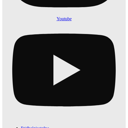
Youtube
Fridhelgisstefna