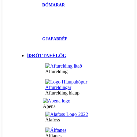
DÓMARAR
GJAFABRÉF
ÍÞRÓTTAFÉLÖG
Afturelding
Afturelding hlaup
Aþena
Álafoss
Álftanes