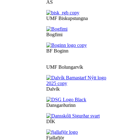
ÁS
UMF Biskupstungna
Bogfimi
BF Boginn
UMF Bolungarvík
Dalvík
Dansgarðurinn
DÍK
Fjallafjör