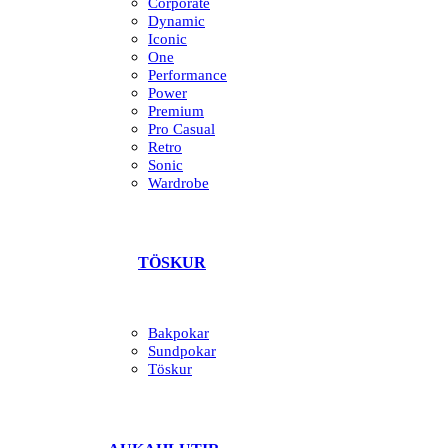
Corporate
Dynamic
Iconic
One
Performance
Power
Premium
Pro Casual
Retro
Sonic
Wardrobe
TÖSKUR
Bakpokar
Sundpokar
Töskur