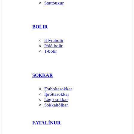
Stuttbuxur
BOLIR
Hlýrabolir
Póló bolir
T-bolir
SOKKAR
Fótboltasokkar
Íþróttasokkar
Lágir sokkar
Sokkahólkar
FATALÍNUR