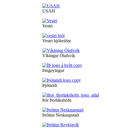
USAH
Vestri
Vestri hjólreiðar
Víkingur Ólafsvík
Þingeyingur
Þjótandi
Þór Þorlákshöfn
Þróttur Neskaupstað