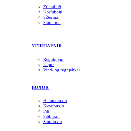
Erlend lið
Körfubolti
Síðerma
Stutterma
YFIRHAFNIR
Regnbuxur
Úlpur
Vind- og regnjakkar
BUXUR
Hlaupabuxur
Kvartbuxur
Pils
Síðbuxur
Stuttbuxur