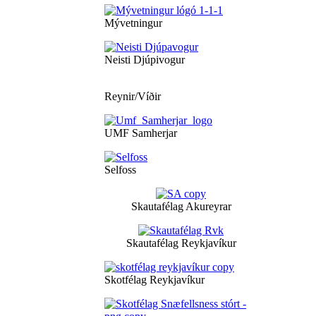
Mývetningur
Neisti Djúpivogur
Reynir/Víðir
UMF Samherjar
Selfoss
Skautafélag Akureyrar
Skautafélag Reykjavíkur
Skotfélag Reykjavíkur