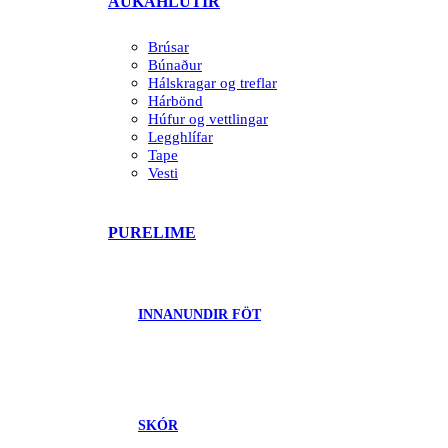
AUKAHLUTIR
Brúsar
Búnaður
Hálskragar og treflar
Hárbönd
Húfur og vettlingar
Legghlífar
Tape
Vesti
PURELIME
INNANUNDIR FÖT
SKÓR