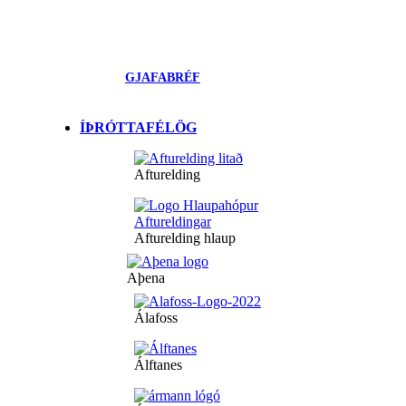
GJAFABRÉF
ÍÞRÓTTAFÉLÖG
Afturelding
Afturelding hlaup
Aþena
Álafoss
Álftanes