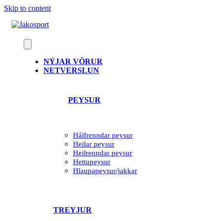
Skip to content
NÝJAR VÖRUR
NETVERSLUN
PEYSUR
Hálfrenndar peysur
Heilar peysur
Heilrenndar peysur
Hettupeysur
Hlaupapeysur/jakkar
TREYJUR