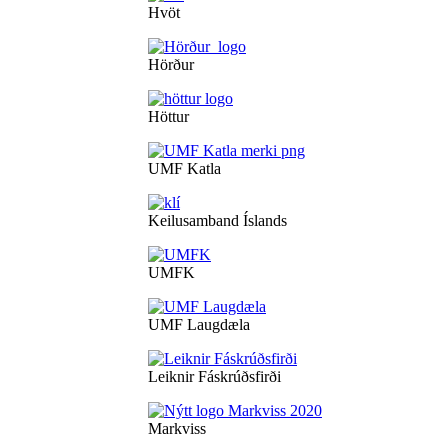
Hvöt
Hörður
Höttur
UMF Katla
Keilusamband Íslands
UMFK
UMF Laugdæla
Leiknir Fáskrúðsfirði
Markviss