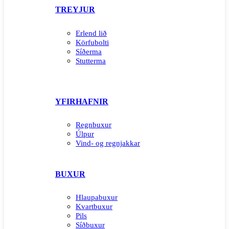
TREYJUR
Erlend lið
Körfubolti
Síðerma
Stutterma
YFIRHAFNIR
Regnbuxur
Úlpur
Vind- og regnjakkar
BUXUR
Hlaupabuxur
Kvartbuxur
Pils
Síðbuxur