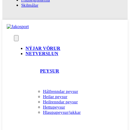
Skilmálar
NÝJAR VÖRUR
NETVERSLUN
PEYSUR
Hálfrenndar peysur
Heilar peysur
Heilrenndar peysur
Hettupeysur
Hlaupapeysur/jakkar