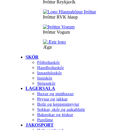
Þróttur Reykjavík
Þróttur RVK hlaup
Þróttur Vogum
Ægir
SKÓR
Fótboltaskór
Handboltaskór
Innanhússkór
Inniskór
Strigaskór
LAGERSALA
Buxur og stuttbuxur
Peysur og jakkar
Bolir og keppnistreyjur
Sokkar, skór og aukahlutir
Bakpokar og töskur
Purelime
JAKOSPORT