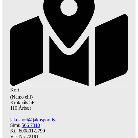
Kort
(Namo ehf)
Krókháls 5F
110 Árbær
jakosport@jakosport.is
Sími:
566 7310
Kt.: 600801-2790
Vsk Nr: 72191