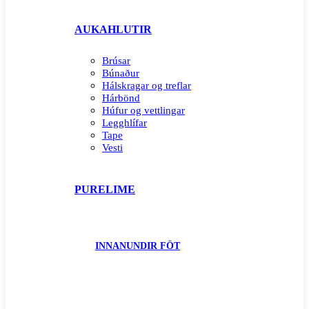
AUKAHLUTIR
Brúsar
Búnaður
Hálskragar og treflar
Hárbönd
Húfur og vettlingar
Legghlífar
Tape
Vesti
PURELIME
INNANUNDIR FÖT