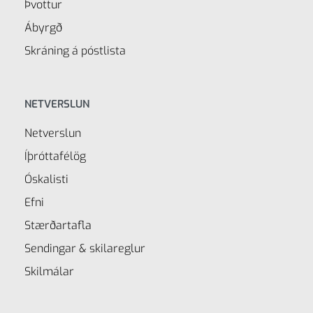
Þvottur
Ábyrgð
Skráning á póstlista
NETVERSLUN
Netverslun
Íþróttafélög
Óskalisti
Efni
Stærðartafla
Sendingar & skilareglur
Skilmálar