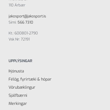
110 Árbær
jakosport@jakosport.is
Sími:
566 7310
Kt.: 600801-2790
Vsk Nr: 72191
UPPLÝSINGAR
Þjónusta
Félög, fyrirtæki & hópar
Vörubæklingur
Sjálfbærni
Merkingar