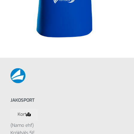
JAKOSPORT
Kort
(Namo ehf)
Krókháls 5F