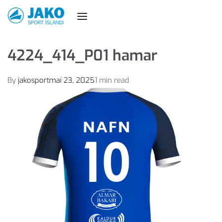
4224_414_P01 hamar
By
jakosport
maí 23, 2025
1 min read