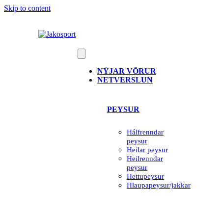
Skip to content
NÝJAR VÖRUR
NETVERSLUN
PEYSUR
Hálfrenndar
peysur
Heilar peysur
Heilrenndar
peysur
Hettupeysur
Hlaupapeysur/jakkar