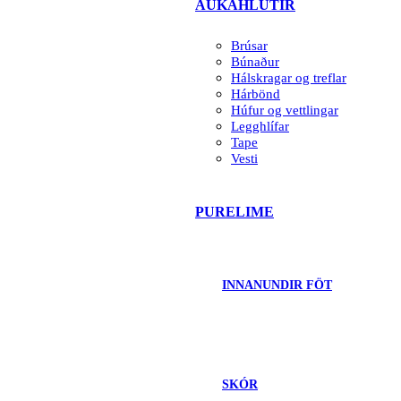
AUKAHLUTIR
Brúsar
Búnaður
Hálskragar og treflar
Hárbönd
Húfur og vettlingar
Legghlífar
Tape
Vesti
PURELIME
INNANUNDIR FÖT
SKÓR