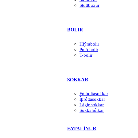
Stuttbuxur
BOLIR
Hlýrabolir
Póló bolir
T-bolir
SOKKAR
Fótboltasokkar
Íþróttasokkar
Lágir sokkar
Sokkahólkar
FATALÍNUR