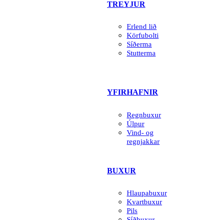
TREYJUR
Erlend lið
Körfubolti
Síðerma
Stutterma
YFIRHAFNIR
Regnbuxur
Úlpur
Vind- og
regnjakkar
BUXUR
Hlaupabuxur
Kvartbuxur
Pils
Síðbuxur