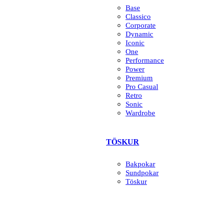
Base
Classico
Corporate
Dynamic
Iconic
One
Performance
Power
Premium
Pro Casual
Retro
Sonic
Wardrobe
TÖSKUR
Bakpokar
Sundpokar
Töskur