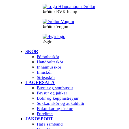
Þróttur RVK hlaup
Þróttur Vogum
Ægir
SKÓR
Fótboltaskór
Handboltaskór
Innanhússkór
Inniskór
Strigaskór
LAGERSALA
Buxur og stuttbuxur
Peysur og jakkar
Bolir og keppnistreyjur
Sokkar, skór og aukahlutir
Bakpokar og töskur
Purelime
JAKOSPORT
Hafa samband