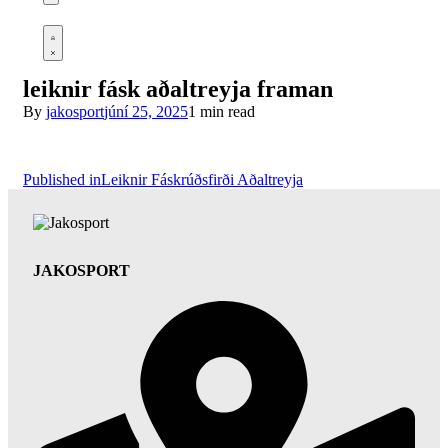
Open
cart
Open
Account
details
leiknir fásk aðaltreyja framan
By
jakosport
júní 25, 2025
1 min read
Leiðarkerfi
Published in
Leiknir Fáskrúðsfirði Aðaltreyja
færslu
JAKOSPORT