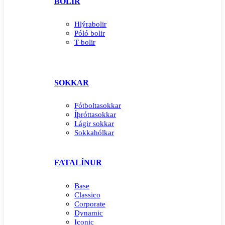
BOLIR
Hlýrabolir
Póló bolir
T-bolir
SOKKAR
Fótboltasokkar
Íþróttasokkar
Lágir sokkar
Sokkahólkar
FATALÍNUR
Base
Classico
Corporate
Dynamic
Iconic