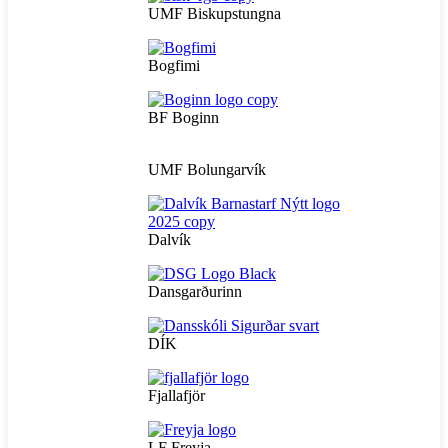
UMF Biskupstungna
Bogfimi
BF Boginn
UMF Bolungarvík
Dalvík
Dansgarðurinn
DÍK
Fjallafjör
LF Freyja