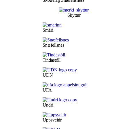
Skotfélag Snæfellsness
Skyttur
Smári
Snæfellsnes
Tindastóll
UDN
UFA
Undri
Uppsveitir