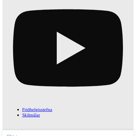
Fridhelgisstefna
Skilmálar