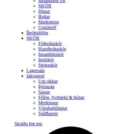
Innanundir föt
SKÓR
Hlaup
Boltar
Markmenn
Gjafabréf
Íþróttafélög
SKÓR
Fótboltaskór
Handboltaskór
Innanhússkór
Inniskór
Strigaskór
Lagersala
Jakosport
Um okkur
Þjónusta
Sagan
Félög, fyrirtæki & hópar
Merkingar
Vörubæklingur
Sjálfbærni
Skráðu þig inn