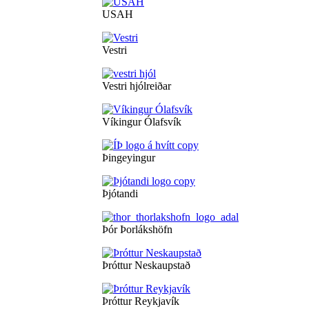
USAH
Vestri
Vestri hjólreiðar
Víkingur Ólafsvík
Þingeyingur
Þjótandi
Þór Þorlákshöfn
Þróttur Neskaupstað
Þróttur Reykjavík