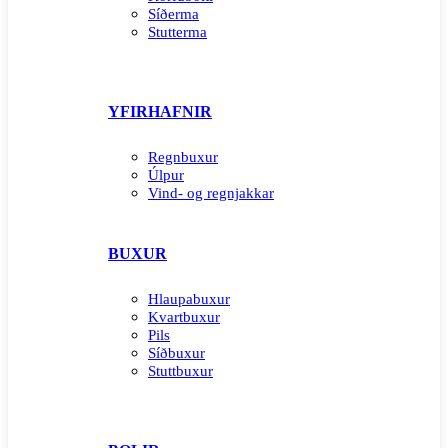
Síðerma
Stutterma
YFIRHAFNIR
Regnbuxur
Úlpur
Vind- og regnjakkar
BUXUR
Hlaupabuxur
Kvartbuxur
Pils
Síðbuxur
Stuttbuxur