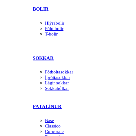
BOLIR
Hlýrabolir
Póló bolir
T-bolir
SOKKAR
Fótboltasokkar
Íþróttasokkar
Lágir sokkar
Sokkahólkar
FATALÍNUR
Base
Classico
Corporate