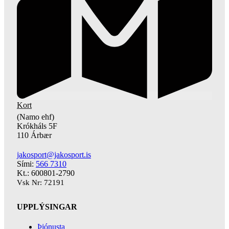
Kort
(Namo ehf)
Krókháls 5F
110 Árbær
jakosport@jakosport.is
Sími:
566 7310
Kt.: 600801-2790
Vsk Nr: 72191
UPPLÝSINGAR
Þjónusta