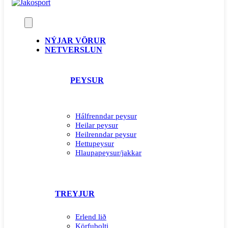
NÝJAR VÖRUR
NETVERSLUN
PEYSUR
Hálfrenndar peysur
Heilar peysur
Heilrenndar peysur
Hettupeysur
Hlaupapeysur/jakkar
TREYJUR
Erlend lið
Körfubolti