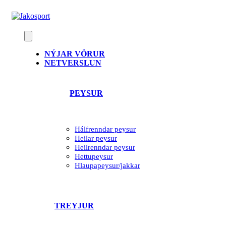
Skip
to
content
NÝJAR VÖRUR
NETVERSLUN
PEYSUR
Hálfrenndar peysur
Heilar peysur
Heilrenndar peysur
Hettupeysur
Hlaupapeysur/jakkar
TREYJUR