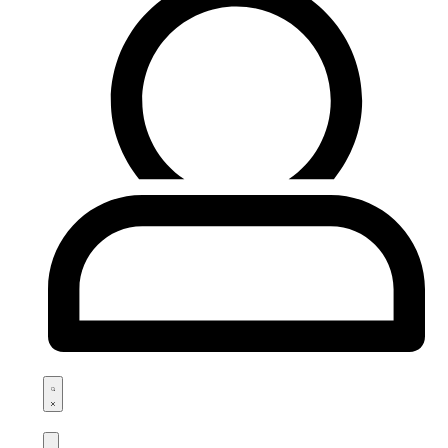
Search
open