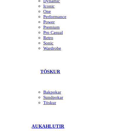
Dynamic
Iconic
One
Performance
Power
Premium
Pro Casual
Retro
Sonic
Wardrobe
TÖSKUR
Bakpokar
Sundpokar
Töskur
AUKAHLUTIR