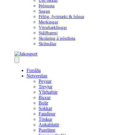
Um okkur
Þjónusta
Sagan
Félög, fyrirtæki & hópar
Merkingar
Vörubæklingar
Sjálfbærni
Skráning á póstlista
Skilmálar
Forsíða
Netverslun
Peysur
Treyjur
Yfirhafnir
Buxur
Bolir
Sokkar
Fatalínur
Töskur
Aukahlutir
Purelime