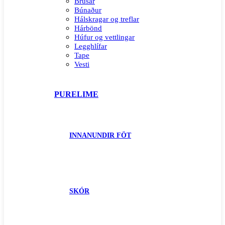
Brúsar
Búnaður
Hálskragar og treflar
Hárbönd
Húfur og vettlingar
Legghlífar
Tape
Vesti
PURELIME
INNANUNDIR FÖT
SKÓR