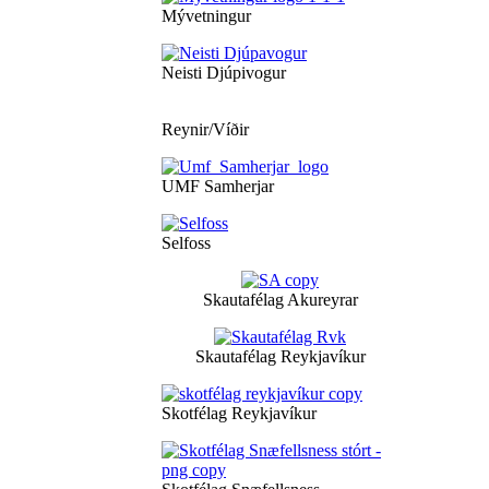
Mývetningur
Neisti Djúpivogur
Reynir/Víðir
UMF Samherjar
Selfoss
Skautafélag Akureyrar
Skautafélag Reykjavíkur
Skotfélag Reykjavíkur