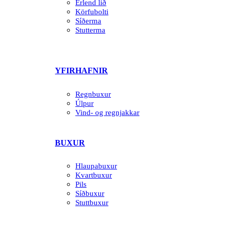
Erlend lið
Körfubolti
Síðerma
Stutterma
YFIRHAFNIR
Regnbuxur
Úlpur
Vind- og regnjakkar
BUXUR
Hlaupabuxur
Kvartbuxur
Pils
Síðbuxur
Stuttbuxur