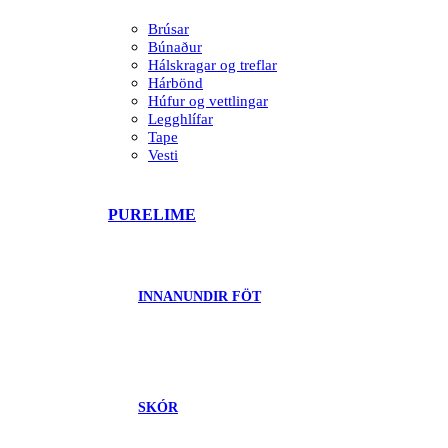
Brúsar
Búnaður
Hálskragar og treflar
Hárbönd
Húfur og vettlingar
Legghlífar
Tape
Vesti
PURELIME
INNANUNDIR FÖT
SKÓR