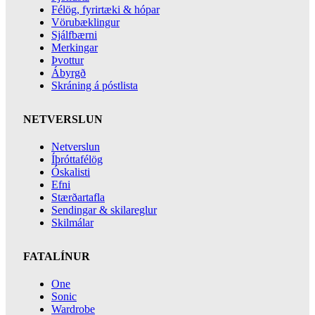
Félög, fyrirtæki & hópar
Vörubæklingur
Sjálfbærni
Merkingar
Þvottur
Ábyrgð
Skráning á póstlista
NETVERSLUN
Netverslun
Íþróttafélög
Óskalisti
Efni
Stærðartafla
Sendingar & skilareglur
Skilmálar
FATALÍNUR
One
Sonic
Wardrobe