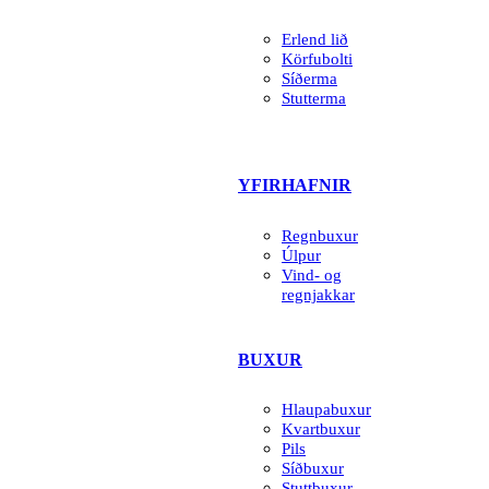
Erlend lið
Körfubolti
Síðerma
Stutterma
YFIRHAFNIR
Regnbuxur
Úlpur
Vind- og
regnjakkar
BUXUR
Hlaupabuxur
Kvartbuxur
Pils
Síðbuxur
Stuttbuxur