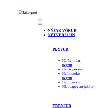
Skip
to
content
NÝJAR VÖRUR
NETVERSLUN
PEYSUR
Hálfrenndar
peysur
Heilar peysur
Heilrenndar
peysur
Hettupeysur
Hlaupapeysur/jakkar
TREYJUR