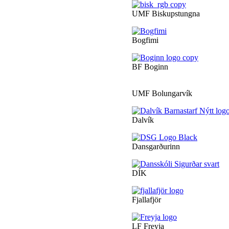
UMF Biskupstungna
Bogfimi
BF Boginn
UMF Bolungarvík
Dalvík
Dansgarðurinn
DÍK
Fjallafjör
LF Freyja