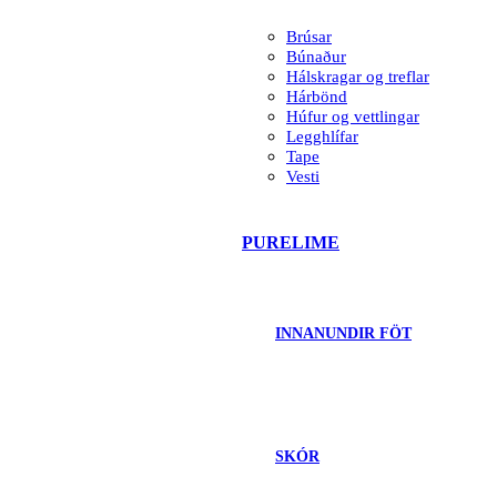
Brúsar
Búnaður
Hálskragar og treflar
Hárbönd
Húfur og vettlingar
Legghlífar
Tape
Vesti
PURELIME
INNANUNDIR FÖT
SKÓR