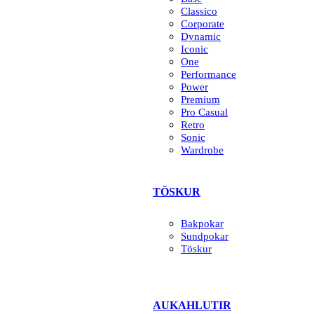
Classico
Corporate
Dynamic
Iconic
One
Performance
Power
Premium
Pro Casual
Retro
Sonic
Wardrobe
TÖSKUR
Bakpokar
Sundpokar
Töskur
AUKAHLUTIR