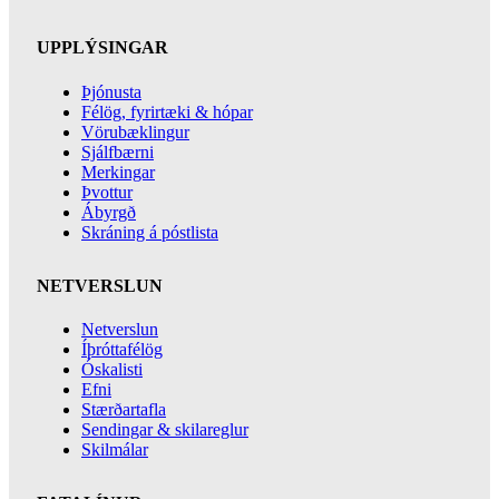
UPPLÝSINGAR
Þjónusta
Félög, fyrirtæki & hópar
Vörubæklingur
Sjálfbærni
Merkingar
Þvottur
Ábyrgð
Skráning á póstlista
NETVERSLUN
Netverslun
Íþróttafélög
Óskalisti
Efni
Stærðartafla
Sendingar & skilareglur
Skilmálar