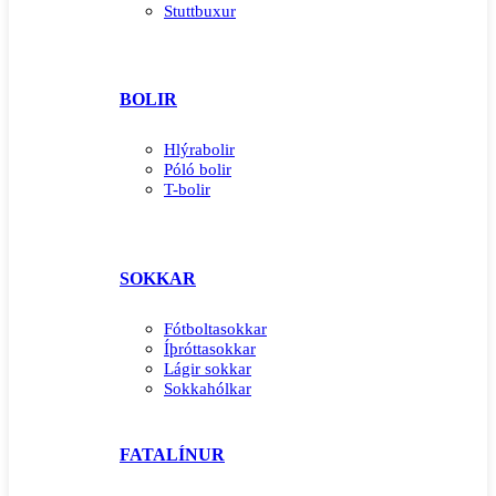
Stuttbuxur
BOLIR
Hlýrabolir
Póló bolir
T-bolir
SOKKAR
Fótboltasokkar
Íþróttasokkar
Lágir sokkar
Sokkahólkar
FATALÍNUR