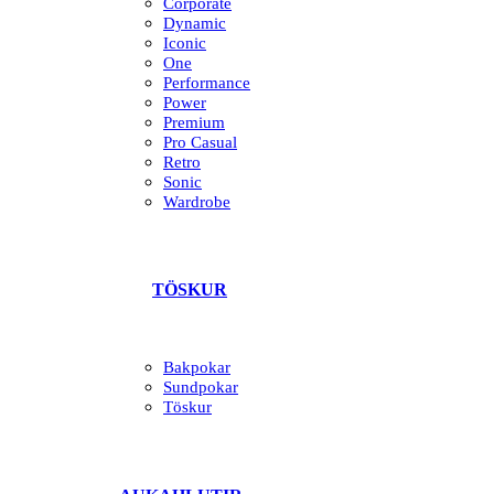
Corporate
Dynamic
Iconic
One
Performance
Power
Premium
Pro Casual
Retro
Sonic
Wardrobe
TÖSKUR
Bakpokar
Sundpokar
Töskur