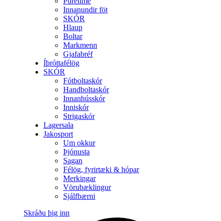
Purelime
Innanundir föt
SKÓR
Hlaup
Boltar
Markmenn
Gjafabréf
Íþróttafélög
SKÓR
Fótboltaskór
Handboltaskór
Innanhússkór
Inniskór
Strigaskór
Lagersala
Jakosport
Um okkur
Þjónusta
Sagan
Félög, fyrirtæki & hópar
Merkingar
Vörubæklingur
Sjálfbærni
Skráðu þig inn