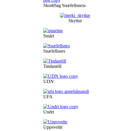
Skotfélag Snæfellsness
Skyttur
Smári
Snæfellsnes
Tindastóll
UDN
UFA
Undri
Uppsveitir