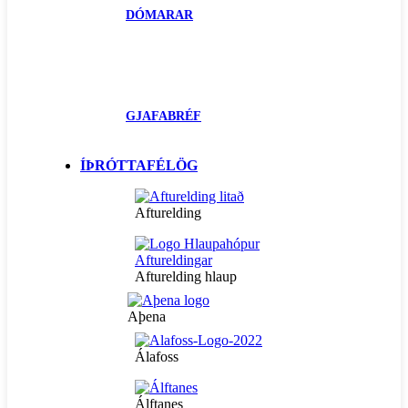
DÓMARAR
GJAFABRÉF
ÍÞRÓTTAFÉLÖG
Afturelding
Afturelding hlaup
Aþena
Álafoss
Álftanes