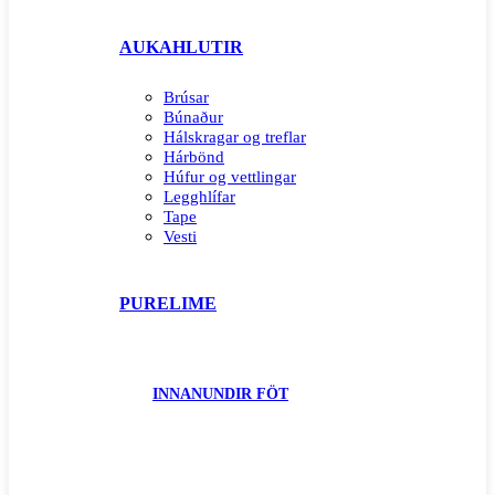
AUKAHLUTIR
Brúsar
Búnaður
Hálskragar og treflar
Hárbönd
Húfur og vettlingar
Legghlífar
Tape
Vesti
PURELIME
INNANUNDIR FÖT