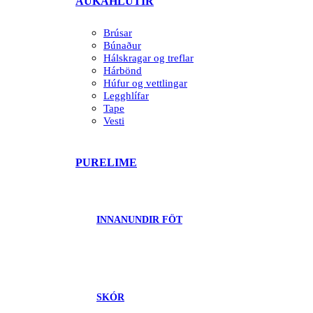
AUKAHLUTIR
Brúsar
Búnaður
Hálskragar og treflar
Hárbönd
Húfur og vettlingar
Legghlífar
Tape
Vesti
PURELIME
INNANUNDIR FÖT
SKÓR