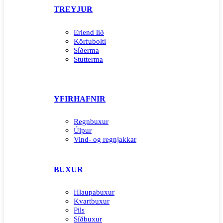
TREYJUR
Erlend lið
Körfubolti
Síðerma
Stutterma
YFIRHAFNIR
Regnbuxur
Úlpur
Vind- og regnjakkar
BUXUR
Hlaupabuxur
Kvartbuxur
Pils
Síðbuxur