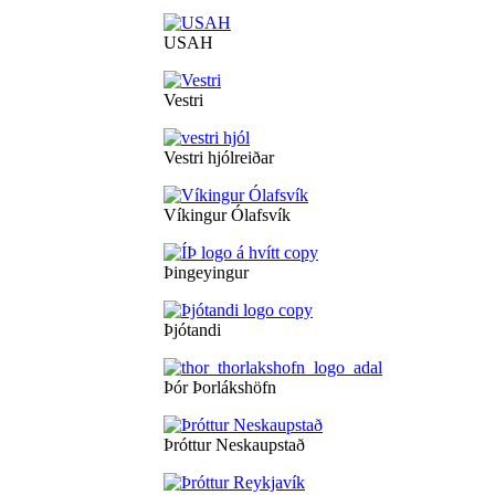
USAH
Vestri
Vestri hjólreiðar
Víkingur Ólafsvík
Þingeyingur
Þjótandi
Þór Þorlákshöfn
Þróttur Neskaupstað