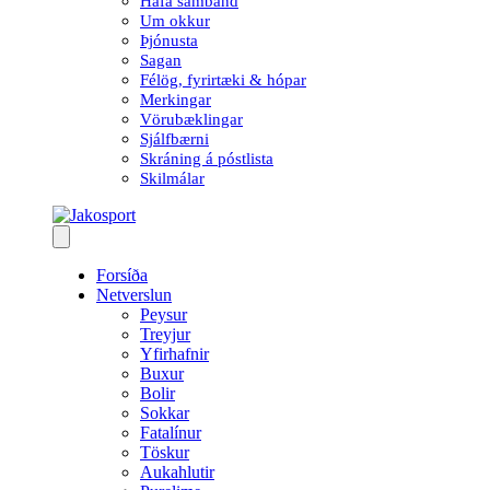
Hafa samband
Um okkur
Þjónusta
Sagan
Félög, fyrirtæki & hópar
Merkingar
Vörubæklingar
Sjálfbærni
Skráning á póstlista
Skilmálar
Forsíða
Netverslun
Peysur
Treyjur
Yfirhafnir
Buxur
Bolir
Sokkar
Fatalínur
Töskur
Aukahlutir