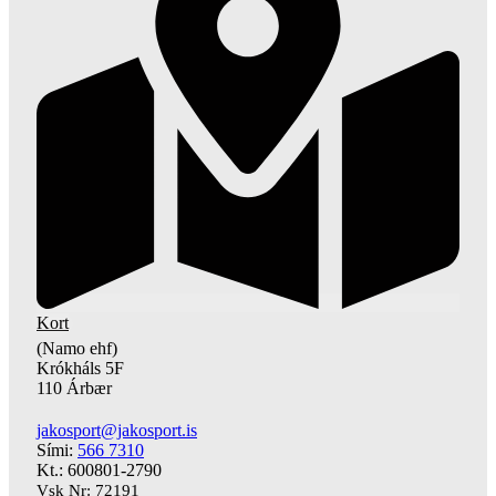
Kort
(Namo ehf)
Krókháls 5F
110 Árbær
jakosport@jakosport.is
Sími:
566 7310
Kt.: 600801-2790
Vsk Nr: 72191