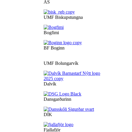
ÁS
UMF Biskupstungna
Bogfimi
BF Boginn
UMF Bolungarvík
Dalvík
Dansgarðurinn
DÍK
Fjallafjör