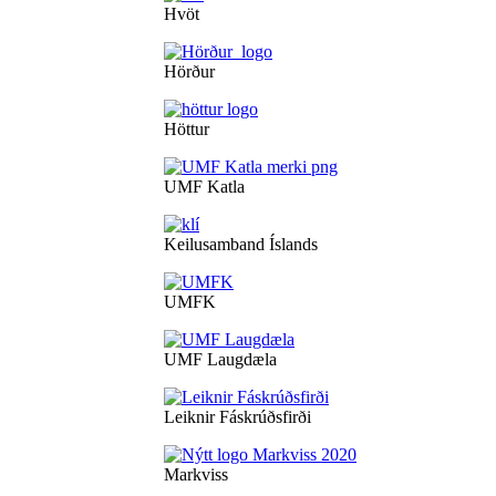
Hvöt
Hörður
Höttur
UMF Katla
Keilusamband Íslands
UMFK
UMF Laugdæla
Leiknir Fáskrúðsfirði
Markviss