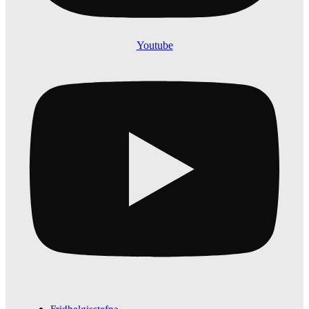
Youtube
Fridhelgisstefna