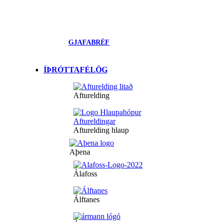
GJAFABRÉF
ÍÞRÓTTAFÉLÖG
Afturelding
Afturelding hlaup
Aþena
Álafoss
Álftanes