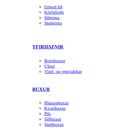
Erlend lið
Körfubolti
Síðerma
Stutterma
YFIRHAFNIR
Regnbuxur
Úlpur
Vind- og regnjakkar
BUXUR
Hlaupabuxur
Kvartbuxur
Pils
Síðbuxur
Stuttbuxur