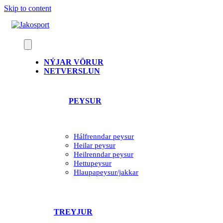
Skip to content
NÝJAR VÖRUR
NETVERSLUN
PEYSUR
Hálfrenndar peysur
Heilar peysur
Heilrenndar peysur
Hettupeysur
Hlaupapeysur/jakkar
TREYJUR