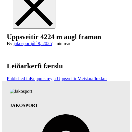
Uppsveitir 4224 m augl framan
By
jakosport
júlí 8, 2025
1 min read
Leiðarkerfi færslu
Published in
Keppnistreyja Uppsveitir Meistaraflokkur
JAKOSPORT