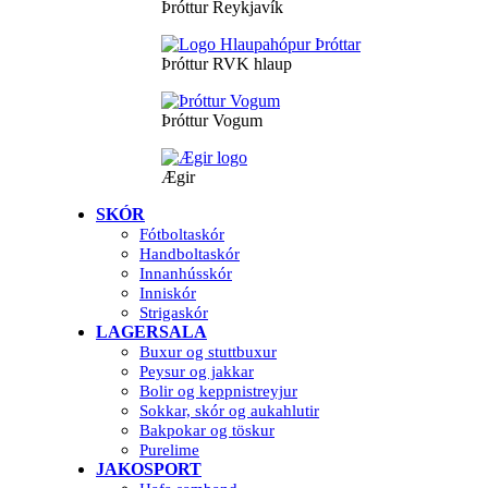
Þróttur Reykjavík
Þróttur RVK hlaup
Þróttur Vogum
Ægir
SKÓR
Fótboltaskór
Handboltaskór
Innanhússkór
Inniskór
Strigaskór
LAGERSALA
Buxur og stuttbuxur
Peysur og jakkar
Bolir og keppnistreyjur
Sokkar, skór og aukahlutir
Bakpokar og töskur
Purelime
JAKOSPORT