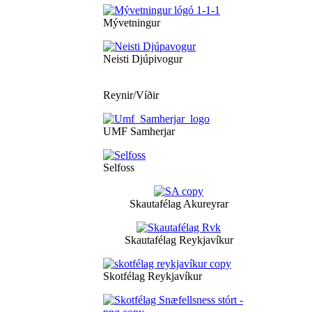
Mývetningur
Neisti Djúpivogur
Reynir/Víðir
UMF Samherjar
Selfoss
Skautafélag Akureyrar
Skautafélag Reykjavíkur
Skotfélag Reykjavíkur