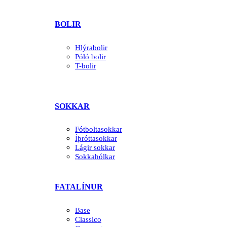
BOLIR
Hlýrabolir
Póló bolir
T-bolir
SOKKAR
Fótboltasokkar
Íþróttasokkar
Lágir sokkar
Sokkahólkar
FATALÍNUR
Base
Classico