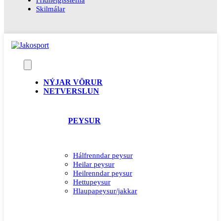
Skilmálar
NÝJAR VÖRUR
NETVERSLUN
PEYSUR
Hálfrenndar peysur
Heilar peysur
Heilrenndar peysur
Hettupeysur
Hlaupapeysur/jakkar