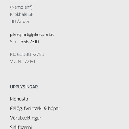
(Namo ehf)
Krókháls 5F
110 Árbær
jakosport@jakosport.is
Sími:
566 7310
Kt.: 600801-2790
Vsk Nr: 72191
UPPLÝSINGAR
Þjónusta
Félög, fyrirtæki & hópar
Vörubæklingur
Sjálfbærni