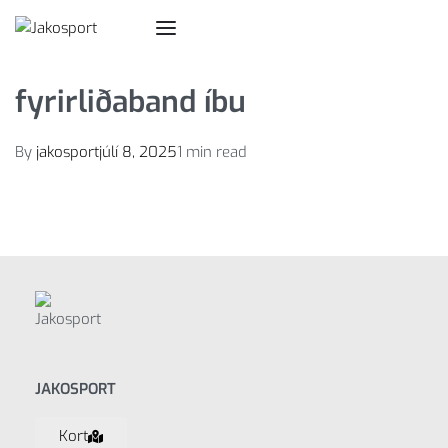
fyrirliðaband íbu
By
jakosport
júlí 8, 2025
1 min read
JAKOSPORT
Kort