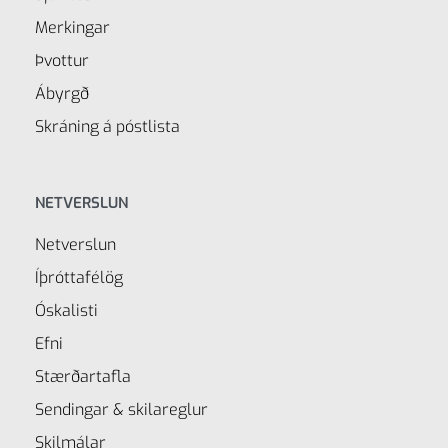
Merkingar
Þvottur
Ábyrgð
Skráning á póstlista
NETVERSLUN
Netverslun
Íþróttafélög
Óskalisti
Efni
Stærðartafla
Sendingar & skilareglur
Skilmálar