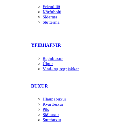
Erlend lið
Körfubolti
Síðerma
Stutterma
YFIRHAFNIR
Regnbuxur
Úlpur
Vind- og regnjakkar
BUXUR
Hlaupabuxur
Kvartbuxur
Pils
Síðbuxur
Stuttbuxur