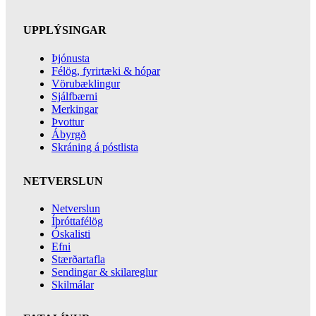
UPPLÝSINGAR
Þjónusta
Félög, fyrirtæki & hópar
Vörubæklingur
Sjálfbærni
Merkingar
Þvottur
Ábyrgð
Skráning á póstlista
NETVERSLUN
Netverslun
Íþróttafélög
Óskalisti
Efni
Stærðartafla
Sendingar & skilareglur
Skilmálar