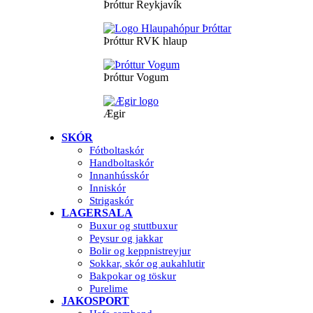
Þróttur Reykjavík
Þróttur RVK hlaup
Þróttur Vogum
Ægir
SKÓR
Fótboltaskór
Handboltaskór
Innanhússkór
Inniskór
Strigaskór
LAGERSALA
Buxur og stuttbuxur
Peysur og jakkar
Bolir og keppnistreyjur
Sokkar, skór og aukahlutir
Bakpokar og töskur
Purelime
JAKOSPORT