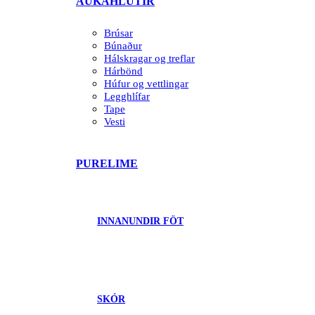
AUKAHLUTIR
Brúsar
Búnaður
Hálskragar og treflar
Hárbönd
Húfur og vettlingar
Legghlífar
Tape
Vesti
PURELIME
INNANUNDIR FÖT
SKÓR