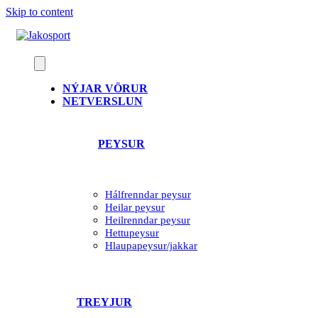
Skip to content
NÝJAR VÖRUR
NETVERSLUN
PEYSUR
Hálfrenndar peysur
Heilar peysur
Heilrenndar peysur
Hettupeysur
Hlaupapeysur/jakkar
TREYJUR