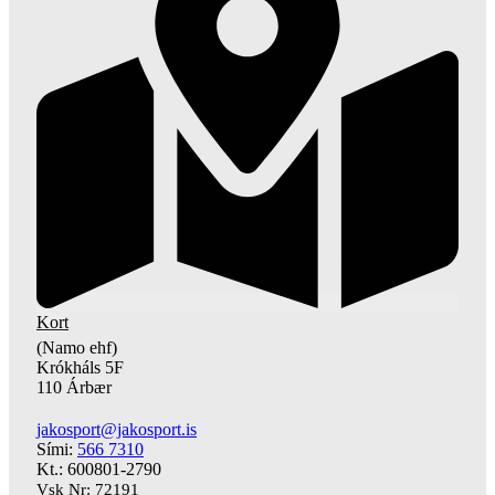
Kort
(Namo ehf)
Krókháls 5F
110 Árbær
jakosport@jakosport.is
Sími:
566 7310
Kt.: 600801-2790
Vsk Nr: 72191