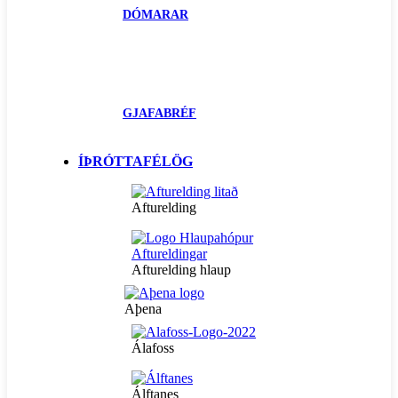
DÓMARAR
GJAFABRÉF
ÍÞRÓTTAFÉLÖG
Afturelding
Afturelding hlaup
Aþena
Álafoss
Álftanes