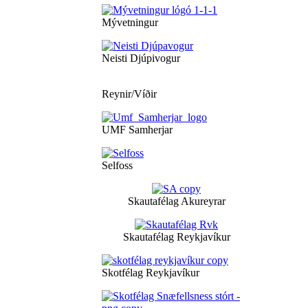
Mývetningur
Neisti Djúpivogur
Reynir/Víðir
UMF Samherjar
Selfoss
Skautafélag Akureyrar
Skautafélag Reykjavíkur
Skotfélag Reykjavíkur