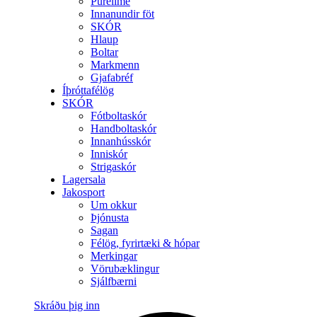
Purelime
Innanundir föt
SKÓR
Hlaup
Boltar
Markmenn
Gjafabréf
Íþróttafélög
SKÓR
Fótboltaskór
Handboltaskór
Innanhússkór
Inniskór
Strigaskór
Lagersala
Jakosport
Um okkur
Þjónusta
Sagan
Félög, fyrirtæki & hópar
Merkingar
Vörubæklingur
Sjálfbærni
Skráðu þig inn