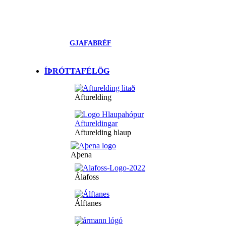
GJAFABRÉF
ÍÞRÓTTAFÉLÖG
Afturelding
Afturelding hlaup
Aþena
Álafoss
Álftanes