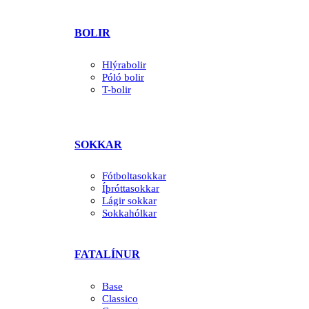
BOLIR
Hlýrabolir
Póló bolir
T-bolir
SOKKAR
Fótboltasokkar
Íþróttasokkar
Lágir sokkar
Sokkahólkar
FATALÍNUR
Base
Classico