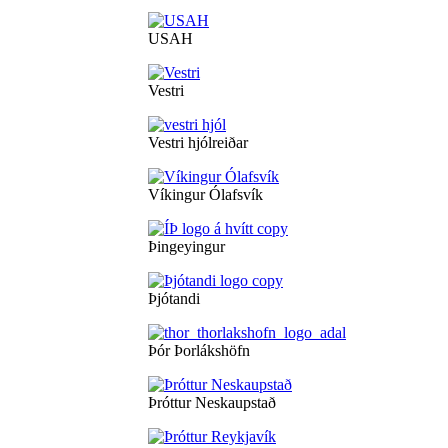
USAH
Vestri
Vestri hjólreiðar
Víkingur Ólafsvík
Þingeyingur
Þjótandi
Þór Þorlákshöfn
Þróttur Neskaupstað