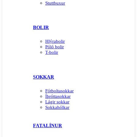
Stuttbuxur
BOLIR
Hlýrabolir
Póló bolir
T-bolir
SOKKAR
Fótboltasokkar
Íþróttasokkar
Lágir sokkar
Sokkahólkar
FATALÍNUR