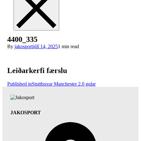
4400_335
By
jakosport
júlí 14, 2025
1 min read
Leiðarkerfi færslu
Published in
Stuttbuxur Manchester 2.0 gular
JAKOSPORT