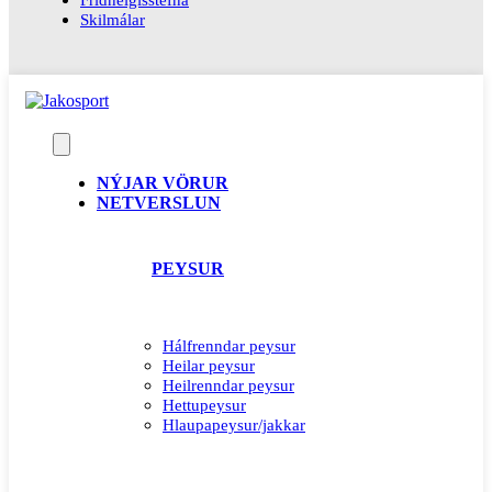
Skilmálar
NÝJAR VÖRUR
NETVERSLUN
PEYSUR
Hálfrenndar peysur
Heilar peysur
Heilrenndar peysur
Hettupeysur
Hlaupapeysur/jakkar