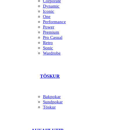
Corporate
Dynamic
Iconic
One
Performance
Power
Premium
Pro Casual
Retro
Sonic
Wardrobe
TÖSKUR
Bakpokar
Sundpokar
Töskur