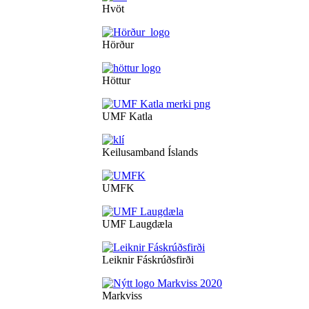
Hvöt
Hörður
Höttur
UMF Katla
Keilusamband Íslands
UMFK
UMF Laugdæla
Leiknir Fáskrúðsfirði
Markviss