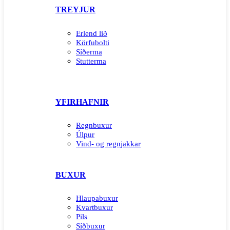
TREYJUR
Erlend lið
Körfubolti
Síðerma
Stutterma
YFIRHAFNIR
Regnbuxur
Úlpur
Vind- og regnjakkar
BUXUR
Hlaupabuxur
Kvartbuxur
Pils
Síðbuxur