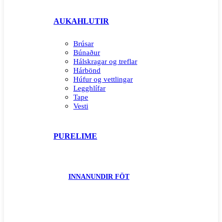
AUKAHLUTIR
Brúsar
Búnaður
Hálskragar og treflar
Hárbönd
Húfur og vettlingar
Legghlífar
Tape
Vesti
PURELIME
INNANUNDIR FÖT