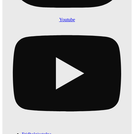
Youtube
Fridhelgisstefna