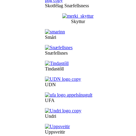
Skotfélag Snæfellsness
Skyttur
Smári
Snæfellsnes
Tindastóll
UDN
UFA
Undri
Uppsveitir