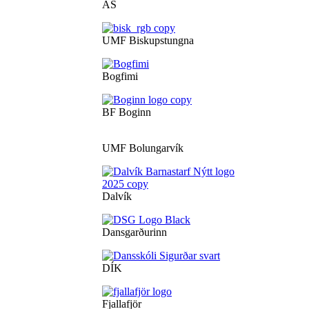
ÁS
UMF Biskupstungna
Bogfimi
BF Boginn
UMF Bolungarvík
Dalvík
Dansgarðurinn
DÍK
Fjallafjör