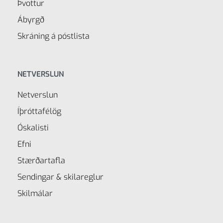
Þvottur
Ábyrgð
Skráning á póstlista
NETVERSLUN
Netverslun
Íþróttafélög
Óskalisti
Efni
Stærðartafla
Sendingar & skilareglur
Skilmálar