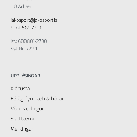
110 Árbær
jakosport@jakosport.is
Sími:
566 7310
Kt.: 600801-2790
Vsk Nr: 72191
UPPLÝSINGAR
Þjónusta
Félög, fyrirtæki & hópar
Vörubæklingur
Sjálfbærni
Merkingar