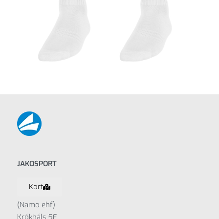
JAKOSPORT
Kort
(Namo ehf)
Krókháls 5F