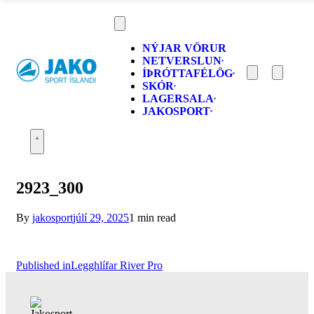
NÝJAR VÖRUR
NETVERSLUN
ÍÞRÓTTAFÉLÖG
SKÓR
LAGERSALA
JAKOSPORT
2923_300
By
jakosport
júlí 29, 2025
1 min read
Published in
Legghlífar River Pro