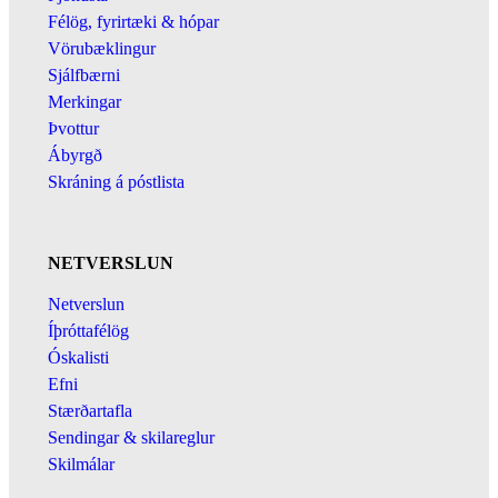
Félög, fyrirtæki & hópar
Vörubæklingur
Sjálfbærni
Merkingar
Þvottur
Ábyrgð
Skráning á póstlista
NETVERSLUN
Netverslun
Íþróttafélög
Óskalisti
Efni
Stærðartafla
Sendingar & skilareglur
Skilmálar