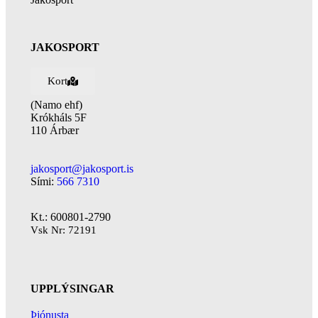
JAKOSPORT
Kort
(Namo ehf)
Krókháls 5F
110 Árbær
jakosport@jakosport.is
Sími:
566 7310
Kt.: 600801-2790
Vsk Nr: 72191
UPPLÝSINGAR
Þjónusta