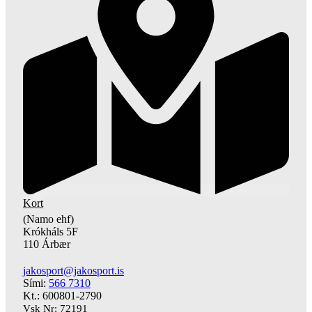
Kort
(Namo ehf)
Krókháls 5F
110 Árbær
jakosport@jakosport.is
Sími:
566 7310
Kt.: 600801-2790
Vsk Nr: 72191