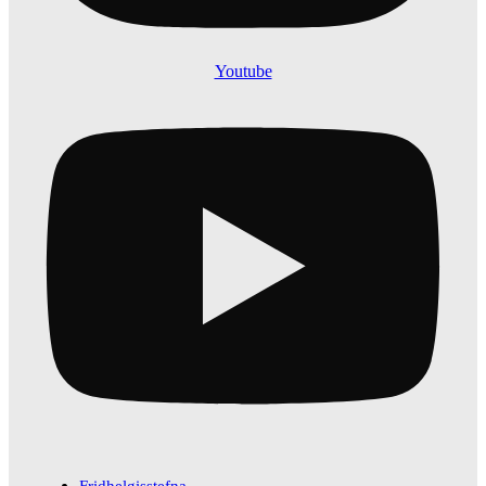
Youtube
Fridhelgisstefna