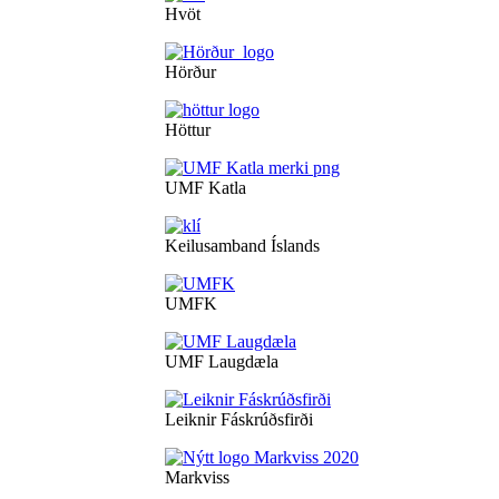
Hvöt
Hörður
Höttur
UMF Katla
Keilusamband Íslands
UMFK
UMF Laugdæla
Leiknir Fáskrúðsfirði
Markviss