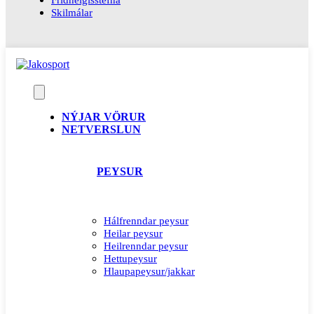
Skilmálar
NÝJAR VÖRUR
NETVERSLUN
PEYSUR
Hálfrenndar peysur
Heilar peysur
Heilrenndar peysur
Hettupeysur
Hlaupapeysur/jakkar