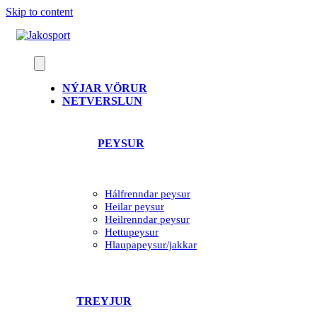
Skip to content
NÝJAR VÖRUR
NETVERSLUN
PEYSUR
Hálfrenndar peysur
Heilar peysur
Heilrenndar peysur
Hettupeysur
Hlaupapeysur/jakkar
TREYJUR