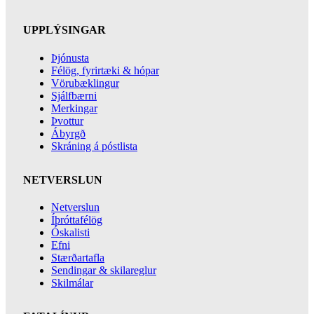
UPPLÝSINGAR
Þjónusta
Félög, fyrirtæki & hópar
Vörubæklingur
Sjálfbærni
Merkingar
Þvottur
Ábyrgð
Skráning á póstlista
NETVERSLUN
Netverslun
Íþróttafélög
Óskalisti
Efni
Stærðartafla
Sendingar & skilareglur
Skilmálar