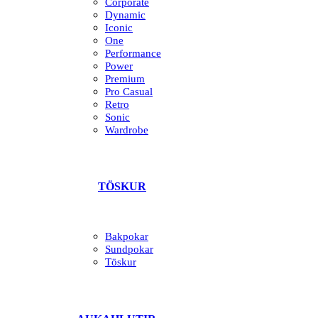
Corporate
Dynamic
Iconic
One
Performance
Power
Premium
Pro Casual
Retro
Sonic
Wardrobe
TÖSKUR
Bakpokar
Sundpokar
Töskur