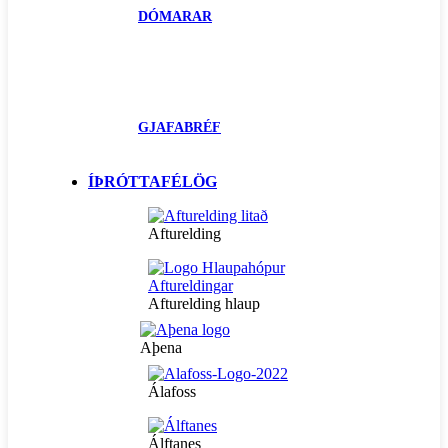
DÓMARAR
GJAFABRÉF
ÍÞRÓTTAFÉLÖG
Afturelding
Afturelding hlaup
Aþena
Álafoss
Álftanes