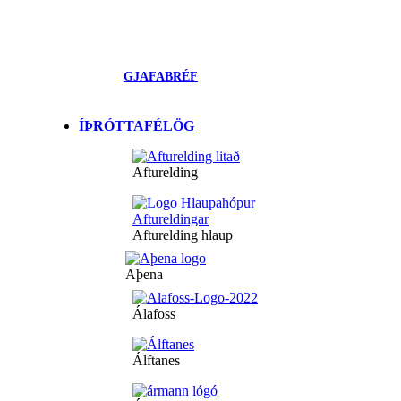
GJAFABRÉF
ÍÞRÓTTAFÉLÖG
Afturelding
Afturelding hlaup
Aþena
Álafoss
Álftanes