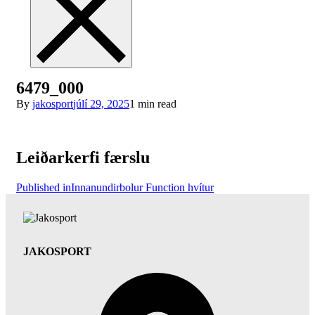
6479_000
By
jakosport
júlí 29, 2025
1 min read
Leiðarkerfi færslu
Published in
Innanundirbolur Function hvítur
JAKOSPORT