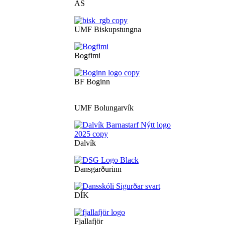
ÁS
UMF Biskupstungna
Bogfimi
BF Boginn
UMF Bolungarvík
Dalvík
Dansgarðurinn
DÍK
Fjallafjör