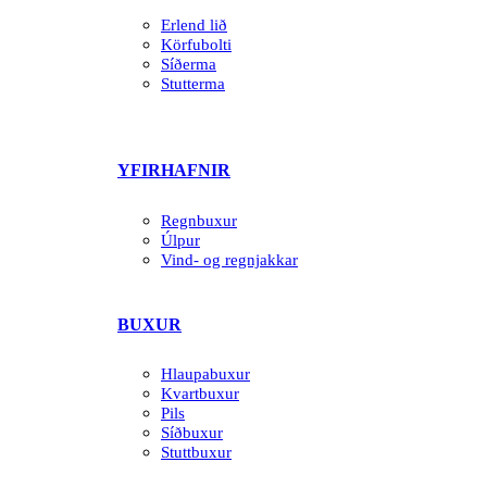
Erlend lið
Körfubolti
Síðerma
Stutterma
YFIRHAFNIR
Regnbuxur
Úlpur
Vind- og regnjakkar
BUXUR
Hlaupabuxur
Kvartbuxur
Pils
Síðbuxur
Stuttbuxur