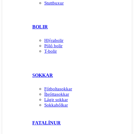
Stuttbuxur
BOLIR
Hlýrabolir
Póló bolir
T-bolir
SOKKAR
Fótboltasokkar
Íþróttasokkar
Lágir sokkar
Sokkahólkar
FATALÍNUR