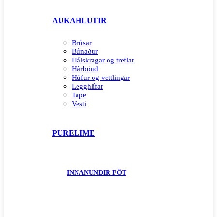
AUKAHLUTIR
Brúsar
Búnaður
Hálskragar og treflar
Hárbönd
Húfur og vettlingar
Legghlífar
Tape
Vesti
PURELIME
INNANUNDIR FÖT