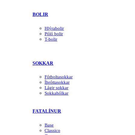
BOLIR
Hlýrabolir
Póló bolir
T-bolir
SOKKAR
Fótboltasokkar
Íþróttasokkar
Lágir sokkar
Sokkahólkar
FATALÍNUR
Base
Classico