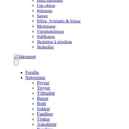
Hafa samband
Um okkur
Þjónusta
Sagan
Félög, fyrirtæki & hópar
Merkingar
Vörubæklingar
Sjálfbærni
Skráning á póstlista
Skilmálar
Forsíða
Netverslun
Peysur
Treyjur
Yfirhafnir
Buxur
Bolir
Sokkar
Fatalínur
Töskur
Aukahlutir