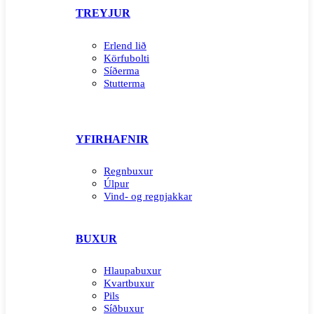
TREYJUR
Erlend lið
Körfubolti
Síðerma
Stutterma
YFIRHAFNIR
Regnbuxur
Úlpur
Vind- og regnjakkar
BUXUR
Hlaupabuxur
Kvartbuxur
Pils
Síðbuxur