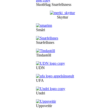
Skotfélag Snæfellsness
Skyttur
Smári
Snæfellsnes
Tindastóll
UDN
UFA
Undri
Uppsveitir