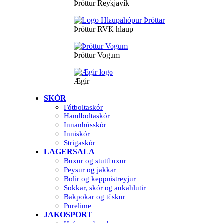
Þróttur Reykjavík
Þróttur RVK hlaup
Þróttur Vogum
Ægir
SKÓR
Fótboltaskór
Handboltaskór
Innanhússkór
Inniskór
Strigaskór
LAGERSALA
Buxur og stuttbuxur
Peysur og jakkar
Bolir og keppnistreyjur
Sokkar, skór og aukahlutir
Bakpokar og töskur
Purelime
JAKOSPORT