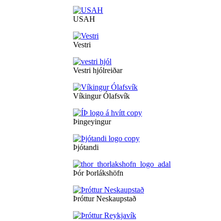
USAH
Vestri
Vestri hjólreiðar
Víkingur Ólafsvík
Þingeyingur
Þjótandi
Þór Þorlákshöfn
Þróttur Neskaupstað