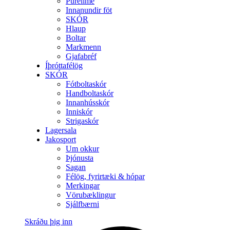
Purelime
Innanundir föt
SKÓR
Hlaup
Boltar
Markmenn
Gjafabréf
Íþróttafélög
SKÓR
Fótboltaskór
Handboltaskór
Innanhússkór
Inniskór
Strigaskór
Lagersala
Jakosport
Um okkur
Þjónusta
Sagan
Félög, fyrirtæki & hópar
Merkingar
Vörubæklingur
Sjálfbærni
Skráðu þig inn