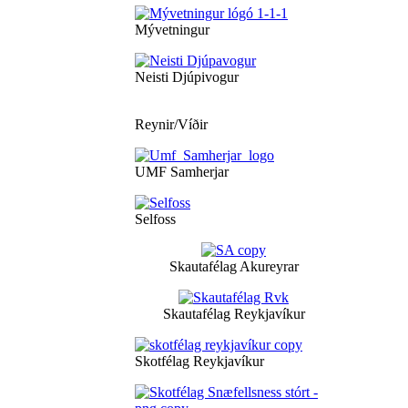
Mývetningur
Neisti Djúpivogur
Reynir/Víðir
UMF Samherjar
Selfoss
Skautafélag Akureyrar
Skautafélag Reykjavíkur
Skotfélag Reykjavíkur