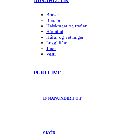
AUKAHLUTIR
Brúsar
Búnaður
Hálskragar og treflar
Hárbönd
Húfur og vettlingar
Legghlífar
Tape
Vesti
PURELIME
INNANUNDIR FÖT
SKÓR