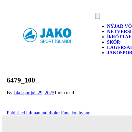
NÝJAR V
NETVERS
ÍÞRÓTTA
SKÓR
LAGERSA
JAKOSPO
6479_100
By
jakosport
júlí 29, 2025
1 min read
Published in
Innanundirbolur Function hvítur