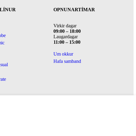
LÍNUR
OPNUNARTÍMAR
Virkir dagar
09:00 – 18:00
obe
Laugardagar
11:00 – 15:00
ic
Um okkur
Hafa samband
sual
ate
Fridhelgisstefna
Skilmálar