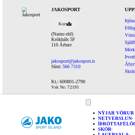
JAKOSPORT
UPP
Þjónu
Kort
Félög
(Namo ehf)
Vöru
Krókháls 5F
Sjálf
110 Árbær
Merk
Þvott
jakosport@jakosport.is
Ábyr
Sími:
566 7310
Skrán
Kt.: 600801-2790
Vsk Nr: 72191
NÝJAR VÖRUR
NETVERSLUN
ÍÞRÓTTAFÉLÖ
SKÓR
LAGERSALA