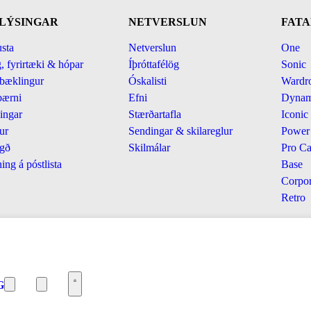
LÝSINGAR
NETVERSLUN
FATA
sta
Netverslun
One
, fyrirtæki & hópar
Íþróttafélög
Sonic
bæklingur
Óskalisti
Wardr
bærni
Efni
Dynam
ingar
Stærðartafla
Iconic
ur
Sendingar & skilareglur
Power
gð
Skilmálar
Pro Ca
ing á póstlista
Base
Corpor
Retro
G
© Jakosport. Allur réttur
áskilinn.