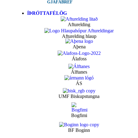
GJAFABRÉF
ÍÞRÓTTAFÉLÖG
Afturelding
Afturelding hlaup
Aþena
Álafoss
Álftanes
ÁS
UMF Biskupstungna
Bogfimi
BF Boginn