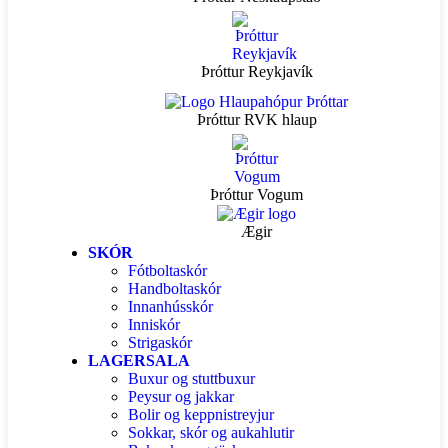
Þróttur Reykjavík
Þróttur RVK hlaup
Þróttur Vogum
Ægir
SKÓR
Fótboltaskór
Handboltaskór
Innanhússkór
Inniskór
Strigaskór
LAGERSALA
Buxur og stuttbuxur
Peysur og jakkar
Bolir og keppnistreyjur
Sokkar, skór og aukahlutir