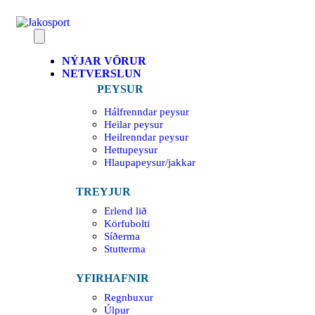
NÝJAR VÖRUR
NETVERSLUN
PEYSUR
Hálfrenndar peysur
Heilar peysur
Heilrenndar peysur
Hettupeysur
Hlaupapeysur/jakkar
TREYJUR
Erlend lið
Körfubolti
Síðerma
Stutterma
YFIRHAFNIR
Regnbuxur
Úlpur