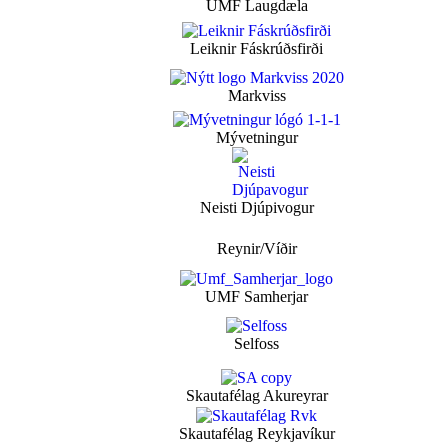
UMF Laugdæla
Leiknir Fáskrúðsfirði
Markviss
Mývetningur
Neisti Djúpivogur
Reynir/Víðir
UMF Samherjar
Selfoss
Skautafélag Akureyrar
Skautafélag Reykjavíkur