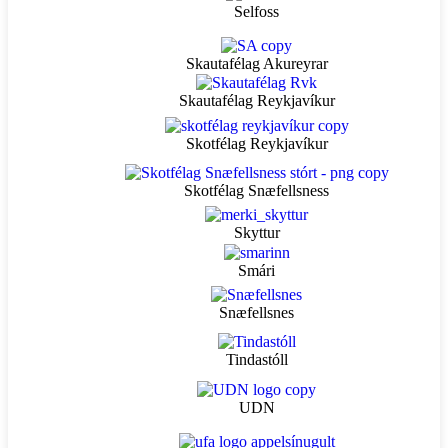
Selfoss
Skautafélag Akureyrar
Skautafélag Reykjavíkur
Skotfélag Reykjavíkur
Skotfélag Snæfellsness
Skyttur
Smári
Snæfellsnes
Tindastóll
UDN