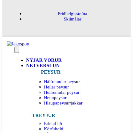
Fridhelgisstefna
Skilmálar
NÝJAR VÖRUR
NETVERSLUN
PEYSUR
Hálfrenndar peysur
Heilar peysur
Heilrenndar peysur
Hettupeysur
Hlaupapeysur/jakkar
TREYJUR
Erlend lið
Körfubolti