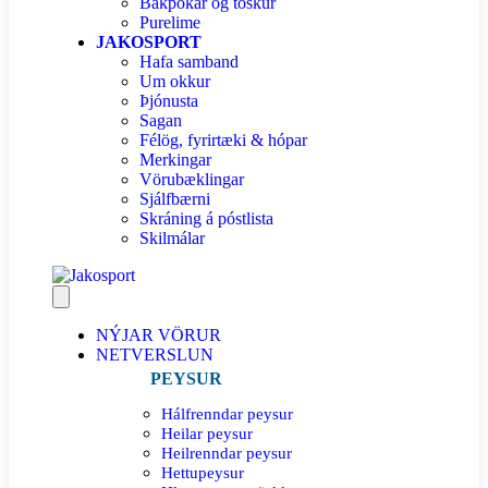
Bakpokar og töskur
Purelime
JAKOSPORT
Hafa samband
Um okkur
Þjónusta
Sagan
Félög, fyrirtæki & hópar
Merkingar
Vörubæklingar
Sjálfbærni
Skráning á póstlista
Skilmálar
NÝJAR VÖRUR
NETVERSLUN
PEYSUR
Hálfrenndar peysur
Heilar peysur
Heilrenndar peysur
Hettupeysur