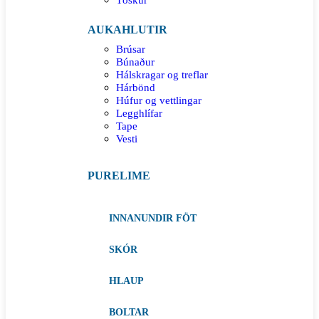
AUKAHLUTIR
Brúsar
Búnaður
Hálskragar og treflar
Hárbönd
Húfur og vettlingar
Legghlífar
Tape
Vesti
PURELIME
INNANUNDIR FÖT
SKÓR
HLAUP
BOLTAR