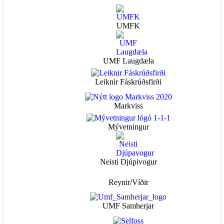
UMFK
UMF Laugdæla
Leiknir Fáskrúðsfirði
Markviss
Mývetningur
Neisti Djúpivogur
Reynir/Víðir
UMF Samherjar