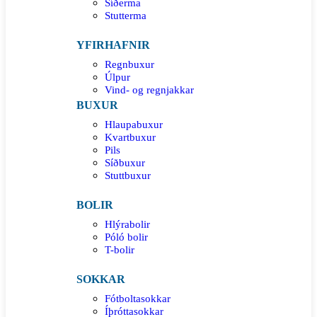
Síðerma
Stutterma
YFIRHAFNIR
Regnbuxur
Úlpur
Vind- og regnjakkar
BUXUR
Hlaupabuxur
Kvartbuxur
Pils
Síðbuxur
Stuttbuxur
BOLIR
Hlýrabolir
Póló bolir
T-bolir
SOKKAR
Fótboltasokkar
Íþróttasokkar