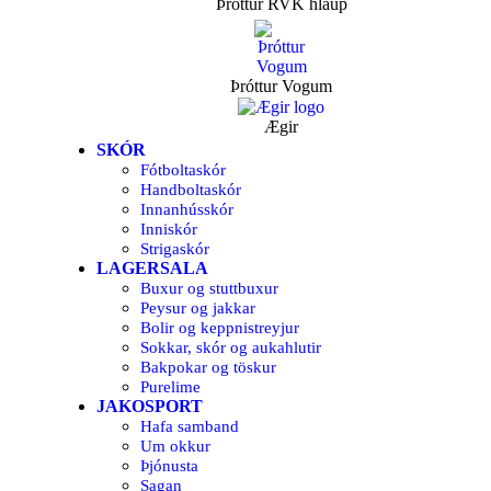
Þróttur RVK hlaup
Þróttur Vogum
Ægir
SKÓR
Fótboltaskór
Handboltaskór
Innanhússkór
Inniskór
Strigaskór
LAGERSALA
Buxur og stuttbuxur
Peysur og jakkar
Bolir og keppnistreyjur
Sokkar, skór og aukahlutir
Bakpokar og töskur
Purelime
JAKOSPORT
Hafa samband
Um okkur
Þjónusta
Sagan