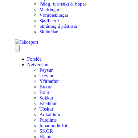
Félög, fyrirtæki & hópar
Merkingar
Vörubæklingar
Sjálfbærni
Skráning á póstlista
Skilmálar
Forsíða
Netverslun
Peysur
Treyjur
Yfirhafnir
Buxur
Bolir
Sokkar
Fatalínur
Töskur
Aukahlutir
Purelime
Innanundir föt
SKÓR
Hlaup