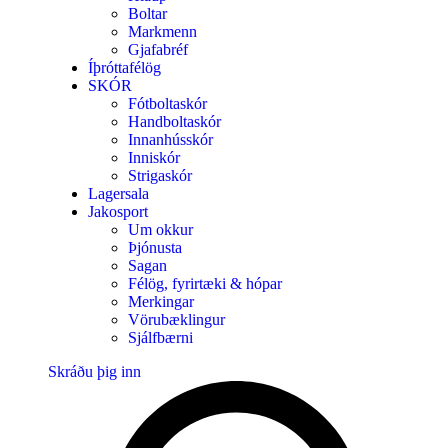
Boltar
Markmenn
Gjafabréf
Íþróttafélög
SKÓR
Fótboltaskór
Handboltaskór
Innanhússkór
Inniskór
Strigaskór
Lagersala
Jakosport
Um okkur
Þjónusta
Sagan
Félög, fyrirtæki & hópar
Merkingar
Vörubæklingur
Sjálfbærni
Skráðu þig inn