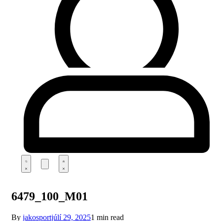
6479_100_M01
By
jakosport
júlí 29, 2025
1 min read