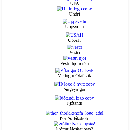
UFA
Undri
Uppsveitir
USAH
Vestri
Vestri hjólreiðar
Víkingur Ólafsvík
Þingeyingur
Þjótandi
Þór Þorlákshöfn
Þróttur Neskaupstað