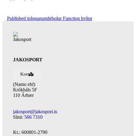
Published in
Innanundirbolur Function hvítur
JAKOSPORT
Kort
(Namo ehf)
Krókháls 5F
110 Árbær
jakosport@jakosport.is
Sími:
566 7310
Kt.: 600801-2790