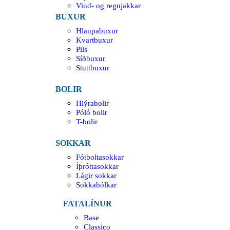
Vind- og regnjakkar
BUXUR
Hlaupabuxur
Kvartbuxur
Pils
Síðbuxur
Stuttbuxur
BOLIR
Hlýrabolir
Póló bolir
T-bolir
SOKKAR
Fótboltasokkar
Íþróttasokkar
Lágir sokkar
Sokkahólkar
FATALÍNUR
Base
Classico