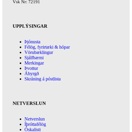
Vsk Nr: 72191
UPPLÝSINGAR
Þjónusta
Félög, fyrirtæki & hópar
Vörubæklingur
Sjálfbærni
Merkingar
Þvottur
Ábyrgð
Skráning á póstlista
NETVERSLUN
Netverslun
Íþróttafélög
Óskalisti