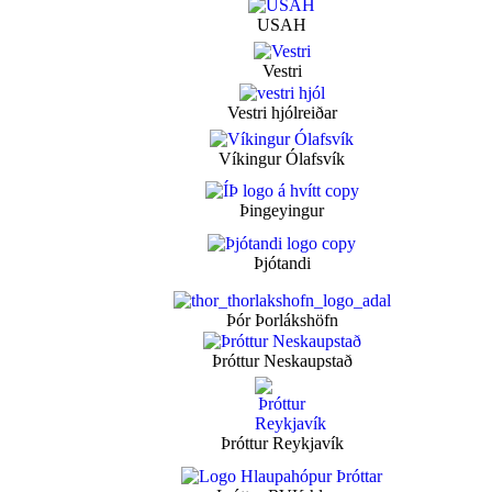
USAH
Vestri
Vestri hjólreiðar
Víkingur Ólafsvík
Þingeyingur
Þjótandi
Þór Þorlákshöfn
Þróttur Neskaupstað
Þróttur Reykjavík