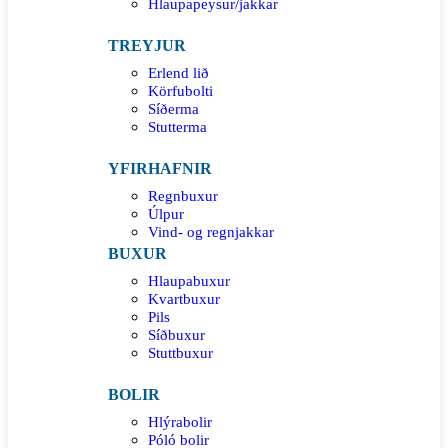
Hlaupapeysur/jakkar
TREYJUR
Erlend lið
Körfubolti
Síðerma
Stutterma
YFIRHAFNIR
Regnbuxur
Úlpur
Vind- og regnjakkar
BUXUR
Hlaupabuxur
Kvartbuxur
Pils
Síðbuxur
Stuttbuxur
BOLIR
Hlýrabolir
Póló bolir