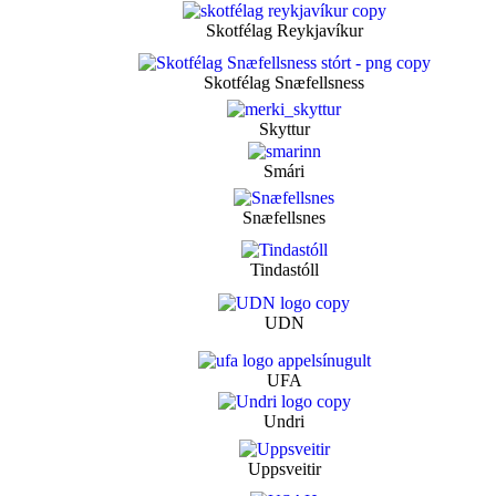
Skotfélag Reykjavíkur
Skotfélag Snæfellsness
Skyttur
Smári
Snæfellsnes
Tindastóll
UDN
UFA
Undri
Uppsveitir