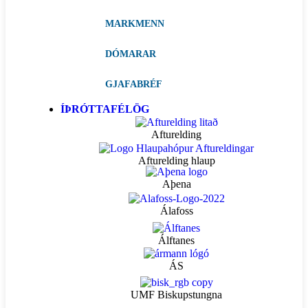
MARKMENN
DÓMARAR
GJAFABRÉF
ÍÞRÓTTAFÉLÖG
Afturelding
Afturelding hlaup
Aþena
Álafoss
Álftanes
ÁS
UMF Biskupstungna