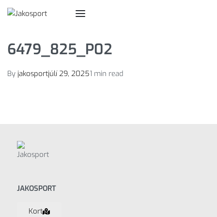
6479_825_P02
By
jakosport
júlí 29, 2025
1 min read
JAKOSPORT
Kort