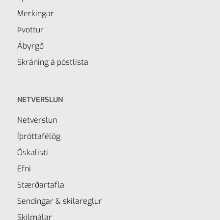
Merkingar
Þvottur
Ábyrgð
Skráning á póstlista
NETVERSLUN
Netverslun
Íþróttafélög
Óskalisti
Efni
Stærðartafla
Sendingar & skilareglur
Skilmálar