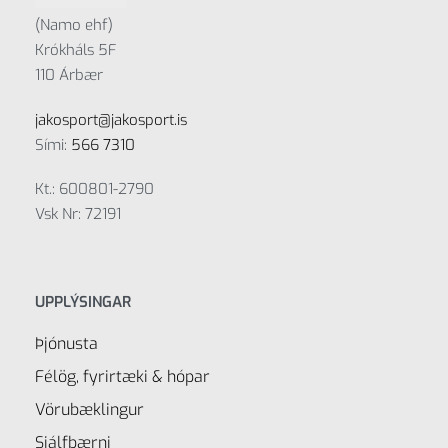
(Namo ehf)
Krókháls 5F
110 Árbær
jakosport@jakosport.is
Sími:
566 7310
Kt.: 600801-2790
Vsk Nr: 72191
UPPLÝSINGAR
Þjónusta
Félög, fyrirtæki & hópar
Vörubæklingur
Sjálfbærni