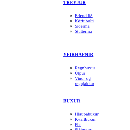
TREYJUR
Erlend lið
Körfubolti
Síðerma
Stutterma
YFIRHAFNIR
Regnbuxur
Úlpur
Vind- og
regnjakkar
BUXUR
Hlaupabuxur
Kvartbuxur
Pils
Síðbuxur