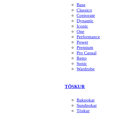
Base
Classico
Corporate
Dynamic
Iconic
One
Performance
Power
Premium
Pro Casual
Retro
Sonic
Wardrobe
TÖSKUR
Bakpokar
Sundpokar
Töskur