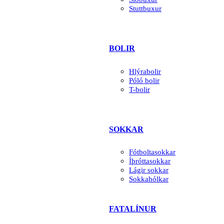
Stuttbuxur
BOLIR
Hlýrabolir
Póló bolir
T-bolir
SOKKAR
Fótboltasokkar
Íþróttasokkar
Lágir sokkar
Sokkahólkar
FATALÍNUR