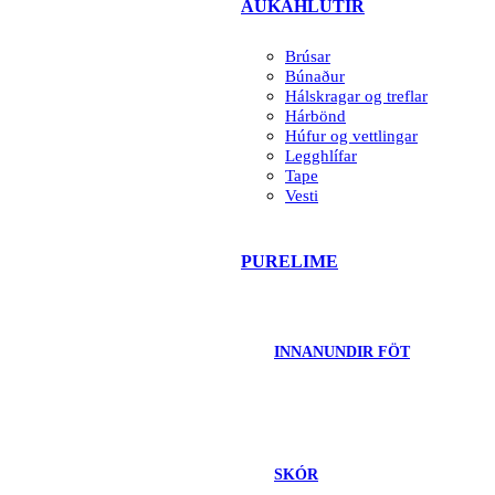
AUKAHLUTIR
Brúsar
Búnaður
Hálskragar og treflar
Hárbönd
Húfur og vettlingar
Legghlífar
Tape
Vesti
PURELIME
INNANUNDIR FÖT
SKÓR