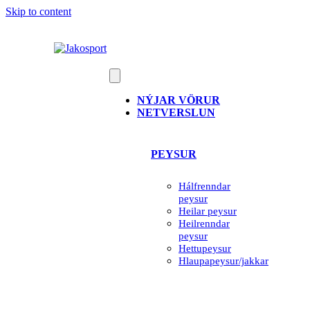
Skip to content
NÝJAR VÖRUR
NETVERSLUN
PEYSUR
Hálfrenndar
peysur
Heilar peysur
Heilrenndar
peysur
Hettupeysur
Hlaupapeysur/jakkar