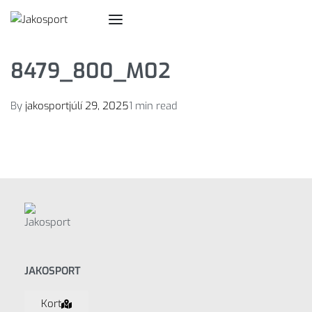
8479_800_M02
By
jakosport
júlí 29, 2025
1 min read
JAKOSPORT
Kort