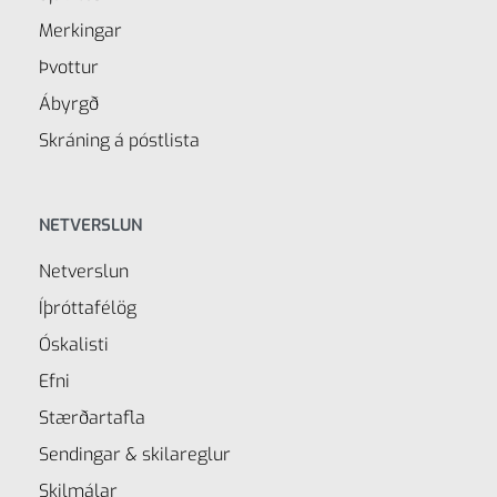
Merkingar
Þvottur
Ábyrgð
Skráning á póstlista
NETVERSLUN
Netverslun
Íþróttafélög
Óskalisti
Efni
Stærðartafla
Sendingar & skilareglur
Skilmálar