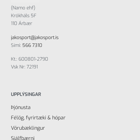
(Namo ehf)
Krókháls 5F
110 Árbær
jakosport@jakosport.is
Sími:
566 7310
Kt.: 600801-2790
Vsk Nr: 72191
UPPLÝSINGAR
Þjónusta
Félög, fyrirtæki & hópar
Vörubæklingur
Sjálfbærni