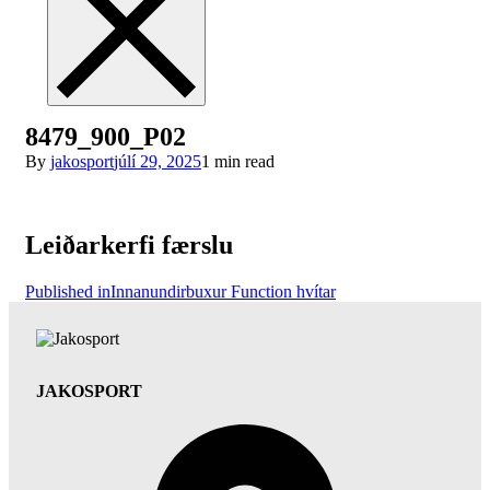
8479_900_P02
By
jakosport
júlí 29, 2025
1 min read
Leiðarkerfi færslu
Published in
Innanundirbuxur Function hvítar
JAKOSPORT