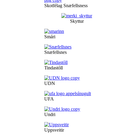
Skotfélag Snæfellsness
Skyttur
Smári
Snæfellsnes
Tindastóll
UDN
UFA
Undri
Uppsveitir