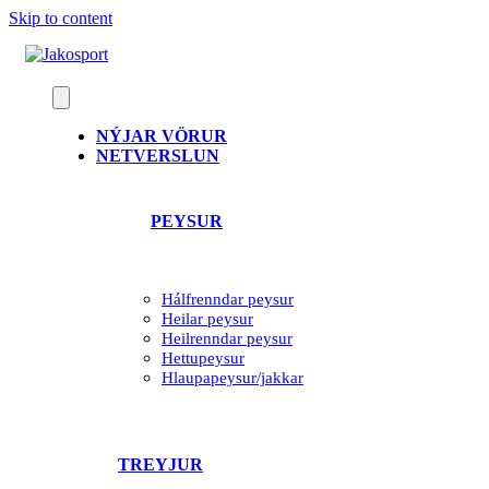
Skip to content
NÝJAR VÖRUR
NETVERSLUN
PEYSUR
Hálfrenndar peysur
Heilar peysur
Heilrenndar peysur
Hettupeysur
Hlaupapeysur/jakkar
TREYJUR