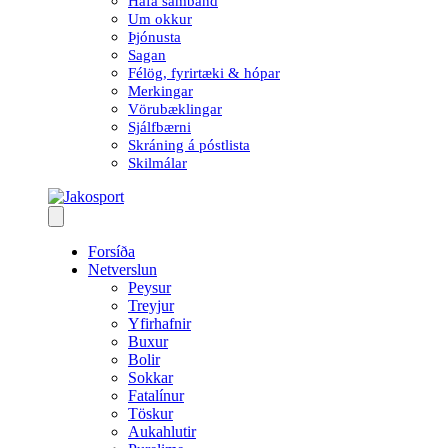
Hafa samband
Um okkur
Þjónusta
Sagan
Félög, fyrirtæki & hópar
Merkingar
Vörubæklingar
Sjálfbærni
Skráning á póstlista
Skilmálar
Forsíða
Netverslun
Peysur
Treyjur
Yfirhafnir
Buxur
Bolir
Sokkar
Fatalínur
Töskur
Aukahlutir