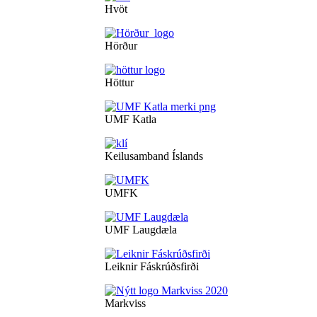
Hvöt
Hörður
Höttur
UMF Katla
Keilusamband Íslands
UMFK
UMF Laugdæla
Leiknir Fáskrúðsfirði
Markviss