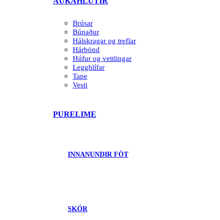
AUKAHLUTIR
Brúsar
Búnaður
Hálskragar og treflar
Hárbönd
Húfur og vettlingar
Legghlífar
Tape
Vesti
PURELIME
INNANUNDIR FÖT
SKÓR