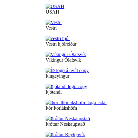
USAH
Vestri
Vestri hjólreiðar
Víkingur Ólafsvík
Þingeyingur
Þjótandi
Þór Þorlákshöfn
Þróttur Neskaupstað