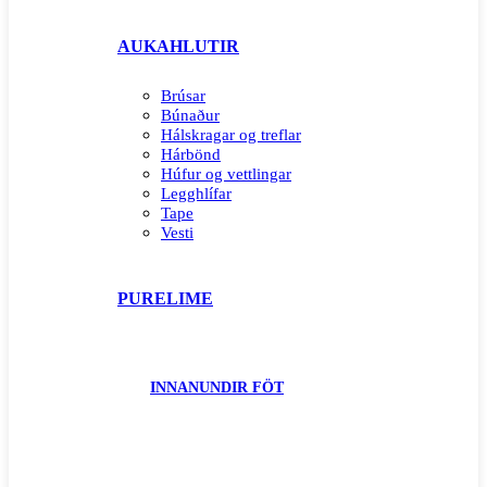
AUKAHLUTIR
Brúsar
Búnaður
Hálskragar og treflar
Hárbönd
Húfur og vettlingar
Legghlífar
Tape
Vesti
PURELIME
INNANUNDIR FÖT