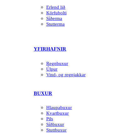
Erlend lið
Körfubolti
Síðerma
Stutterma
YFIRHAFNIR
Regnbuxur
Úlpur
Vind- og regnjakkar
BUXUR
Hlaupabuxur
Kvartbuxur
Pils
Síðbuxur
Stuttbuxur