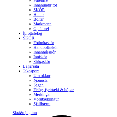
Purelime
Innanundir föt
SKÓR
Hlaup
Boltar
Markmenn
Gjafabréf
Íþróttafélög
SKÓR
Fótboltaskór
Handboltaskór
Innanhússkór
Inniskór
Strigaskór
Lagersala
Jakosport
Um okkur
Þjónusta
Sagan
Félög, fyrirtæki & hópar
Merkingar
Vörubæklingur
Sjálfbærni
Skráðu þig inn