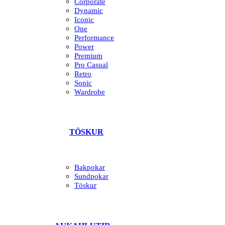
Corporate
Dynamic
Iconic
One
Performance
Power
Premium
Pro Casual
Retro
Sonic
Wardrobe
TÖSKUR
Bakpokar
Sundpokar
Töskur