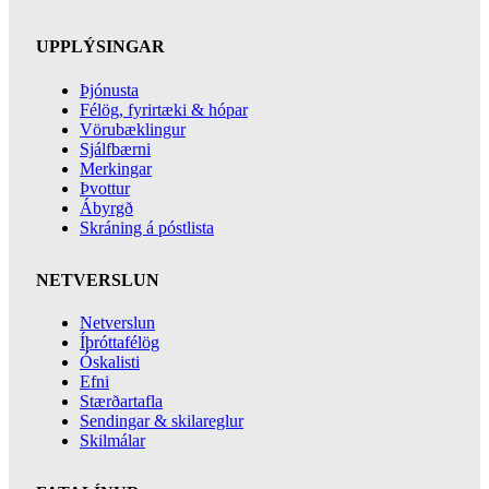
UPPLÝSINGAR
Þjónusta
Félög, fyrirtæki & hópar
Vörubæklingur
Sjálfbærni
Merkingar
Þvottur
Ábyrgð
Skráning á póstlista
NETVERSLUN
Netverslun
Íþróttafélög
Óskalisti
Efni
Stærðartafla
Sendingar & skilareglur
Skilmálar