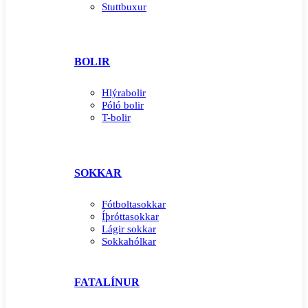
Stuttbuxur
BOLIR
Hlýrabolir
Póló bolir
T-bolir
SOKKAR
Fótboltasokkar
Íþróttasokkar
Lágir sokkar
Sokkahólkar
FATALÍNUR