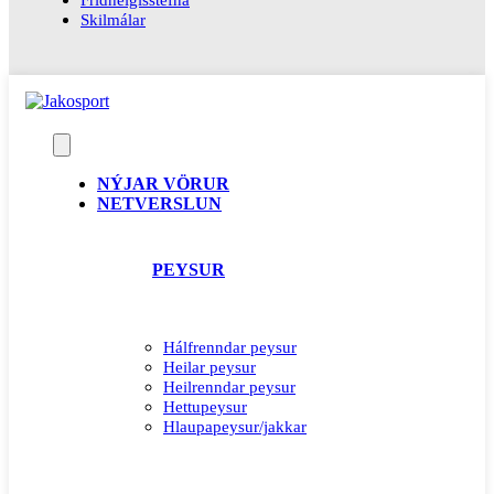
Skilmálar
NÝJAR VÖRUR
NETVERSLUN
PEYSUR
Hálfrenndar peysur
Heilar peysur
Heilrenndar peysur
Hettupeysur
Hlaupapeysur/jakkar