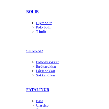
BOLIR
Hlýrabolir
Póló bolir
T-bolir
SOKKAR
Fótboltasokkar
Íþróttasokkar
Lágir sokkar
Sokkahólkar
FATALÍNUR
Base
Classico