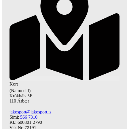
Kort
(Namo ehf)
Krókháls 5F
110 Árbær
jakosport@jakosport.is
Sími:
566 7310
Kt.: 600801-2790
Vsk Nr: 72191