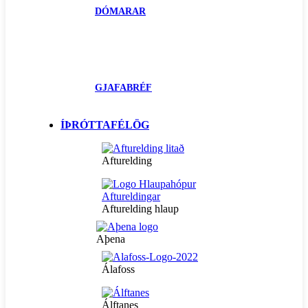
DÓMARAR
GJAFABRÉF
ÍÞRÓTTAFÉLÖG
Afturelding
Afturelding hlaup
Aþena
Álafoss
Álftanes