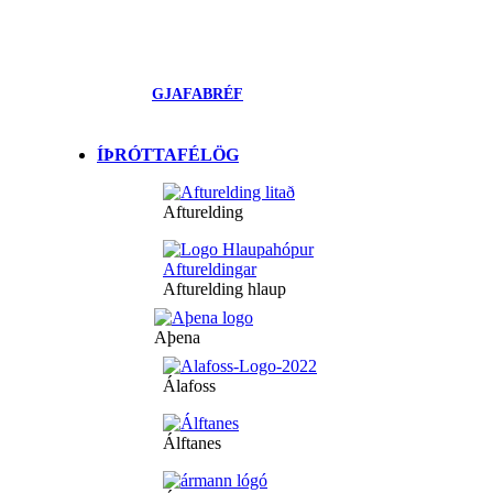
GJAFABRÉF
ÍÞRÓTTAFÉLÖG
Afturelding
Afturelding hlaup
Aþena
Álafoss
Álftanes