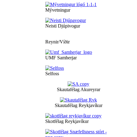
Mývetningur
Neisti Djúpivogur
Reynir/Víðir
UMF Samherjar
Selfoss
Skautafélag Akureyrar
Skautafélag Reykjavíkur
Skotfélag Reykjavíkur