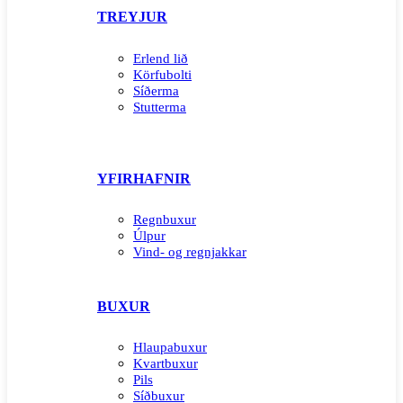
TREYJUR
Erlend lið
Körfubolti
Síðerma
Stutterma
YFIRHAFNIR
Regnbuxur
Úlpur
Vind- og regnjakkar
BUXUR
Hlaupabuxur
Kvartbuxur
Pils
Síðbuxur