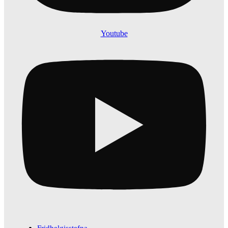
Youtube
Fridhelgisstefna