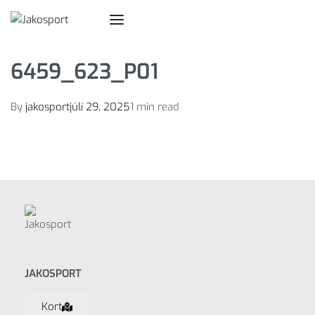
6459_623_P01
By
jakosport
júlí 29, 2025
1 min read
JAKOSPORT
Kort