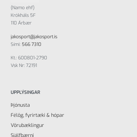
(Namo ehf)
Krókháls 5F
110 Árbær
jakosport@jakosport.is
Sími:
566 7310
Kt.: 600801-2790
Vsk Nr: 72191
UPPLÝSINGAR
Þjónusta
Félög, fyrirtæki & hópar
Vörubæklingur
Sjálfbærni