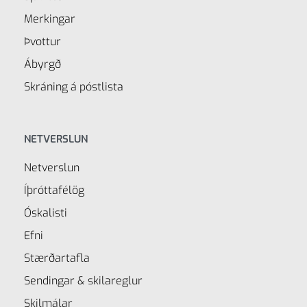
Merkingar
Þvottur
Ábyrgð
Skráning á póstlista
NETVERSLUN
Netverslun
Íþróttafélög
Óskalisti
Efni
Stærðartafla
Sendingar & skilareglur
Skilmálar