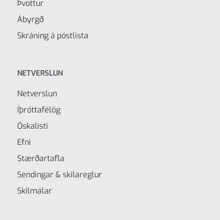
Þvottur
Ábyrgð
Skráning á póstlista
NETVERSLUN
Netverslun
Íþróttafélög
Óskalisti
Efni
Stærðartafla
Sendingar & skilareglur
Skilmálar