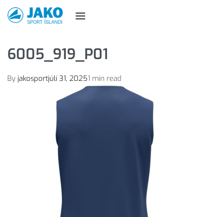
6005_919_P01
By
jakosport
júlí 31, 2025
1 min read