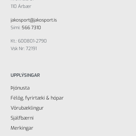
110 Árbær
jakosport@jakosport.is
Sími:
566 7310
Kt.: 600801-2790
Vsk Nr: 72191
UPPLÝSINGAR
Þjónusta
Félög, fyrirtæki & hópar
Vörubæklingur
Sjálfbærni
Merkingar