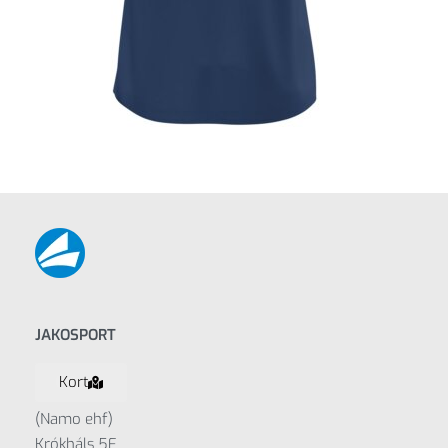
JAKOSPORT
Kort
(Namo ehf)
Krókháls 5F