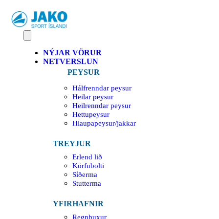
NÝJAR VÖRUR
NETVERSLUN
PEYSUR
Hálfrenndar peysur
Heilar peysur
Heilrenndar peysur
Hettupeysur
Hlaupapeysur/jakkar
TREYJUR
Erlend lið
Körfubolti
Síðerma
Stutterma
YFIRHAFNIR
Regnbuxur