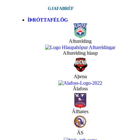
GJAFABRÉF
ÍÞRÓTTAFÉLÖG
Afturelding
Afturelding hlaup
Aþena
Álafoss
Álftanes
ÁS