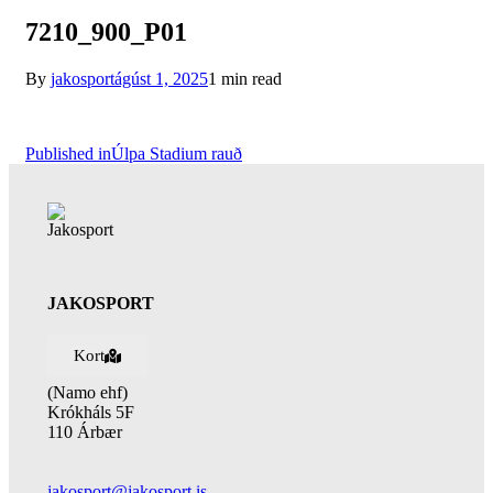
7210_900_P01
By
jakosport
ágúst 1, 2025
1 min read
Published in
Úlpa Stadium rauð
JAKOSPORT
Kort
(Namo ehf)
Krókháls 5F
110 Árbær
jakosport@jakosport.is