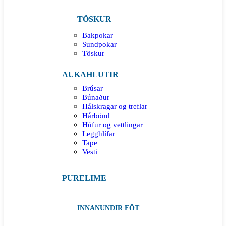
TÖSKUR
Bakpokar
Sundpokar
Töskur
AUKAHLUTIR
Brúsar
Búnaður
Hálskragar og treflar
Hárbönd
Húfur og vettlingar
Legghlífar
Tape
Vesti
PURELIME
INNANUNDIR FÖT