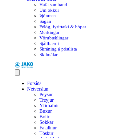
Hafa samband
Um okkur
Þjónusta
Sagan
Félög, fyrirtæki & hópar
Merkingar
Vörubæklingar
Sjálfbærni
Skráning á póstlista
Skilmálar
Forsíða
Netverslun
Peysur
Treyjur
Yfirhafnir
Buxur
Bolir
Sokkar
Fatalínur
Töskur