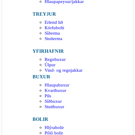
Hlaupapeysur/jakkar
TREYJUR
Erlend lið
Körfubolti
Síðerma
Stutterma
YFIRHAFNIR
Regnbuxur
Úlpur
Vind- og regnjakkar
BUXUR
Hlaupabuxur
Kvartbuxur
Pils
Síðbuxur
Stuttbuxur
BOLIR
Hlýrabolir
Póló bolir