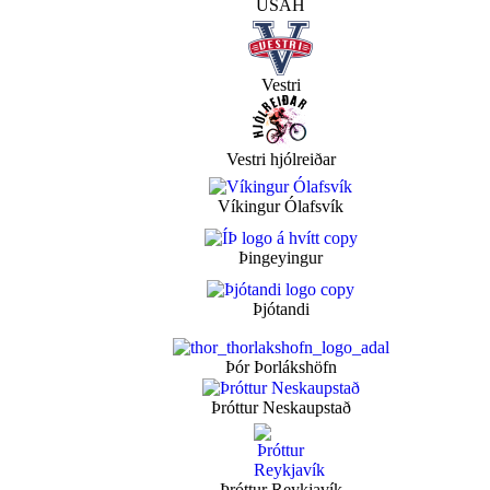
USAH
Vestri
Vestri hjólreiðar
Víkingur Ólafsvík
Þingeyingur
Þjótandi
Þór Þorlákshöfn
Þróttur Neskaupstað
Þróttur Reykjavík