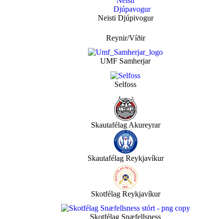
Neisti Djúpivogur
Reynir/Víðir
UMF Samherjar
Selfoss
Skautafélag Akureyrar
Skautafélag Reykjavíkur
Skotfélag Reykjavíkur
Skotfélag Snæfellsness