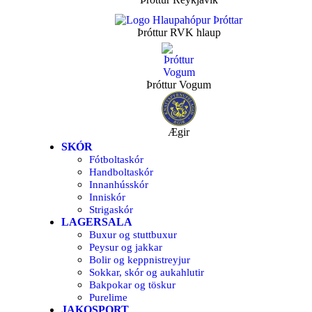
Þróttur RVK hlaup
Þróttur Vogum
Ægir
SKÓR
Fótboltaskór
Handboltaskór
Innanhússkór
Inniskór
Strigaskór
LAGERSALA
Buxur og stuttbuxur
Peysur og jakkar
Bolir og keppnistreyjur
Sokkar, skór og aukahlutir
Bakpokar og töskur
Purelime
JAKOSPORT