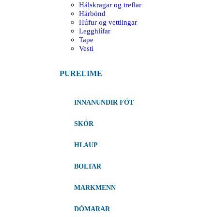
Hálskragar og treflar
Hárbönd
Húfur og vettlingar
Legghlífar
Tape
Vesti
PURELIME
INNANUNDIR FÖT
SKÓR
HLAUP
BOLTAR
MARKMENN
DÓMARAR