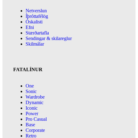
Netverslun
Íþróttafélög
Óskalisti
Efni
Stærðartafla
Sendingar & skilareglur
Skilmálar
FATALÍNUR
One
Sonic
Wardrobe
Dynamic
Iconic
Power
Pro Casual
Base
Corporate
Retro