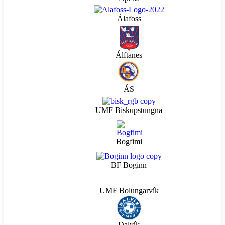
Álafoss
Álftanes
ÁS
UMF Biskupstungna
Bogfimi
BF Boginn
UMF Bolungarvík
Dalvík