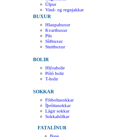
Úlpur
Vind- og regnjakkar
BUXUR
Hlaupabuxur
Kvartbuxur
Pils
Síðbuxur
Stuttbuxur
BOLIR
Hlýrabolir
Póló bolir
T-bolir
SOKKAR
Fótboltasokkar
Íþróttasokkar
Lágir sokkar
Sokkahólkar
FATALÍNUR
Base