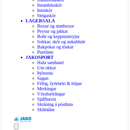
Innanhússkór
Inniskór
Strigaskór
LAGERSALA
Buxur og stuttbuxur
Peysur og jakkar
Bolir og keppnistreyjur
Sokkar, skór og aukahlutir
Bakpokar og töskur
Purelime
JAKOSPORT
Hafa samband
Um okkur
Þjónusta
Sagan
Félög, fyrirtæki & hópar
Merkingar
Vörubæklingar
Sjálfbærni
Skráning á póstlista
Skilmálar