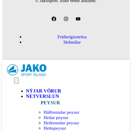
© Jakosport. Allur réttur áskilinn.
Fridhelgisstefna
Skilmálar
NÝJAR VÖRUR
NETVERSLUN
PEYSUR
Hálfrenndar peysur
Heilar peysur
Heilrenndar peysur
Hettupeysur