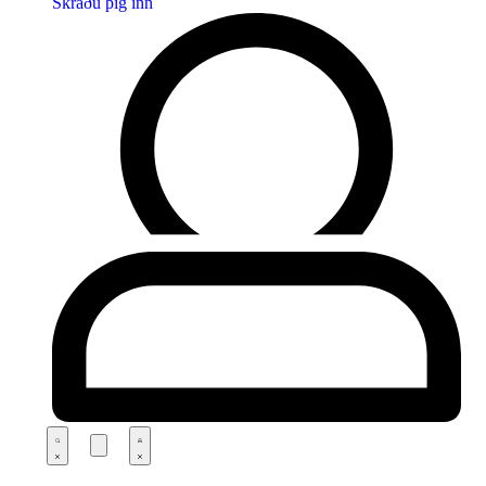
Skráðu þig inn