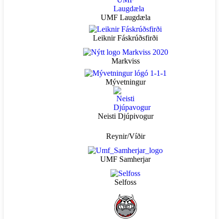
UMF Laugdæla
Leiknir Fáskrúðsfirði
Markviss
Mývetningur
Neisti Djúpivogur
Reynir/Víðir
UMF Samherjar
Selfoss