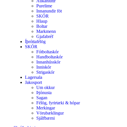
Aukahlutir
Purelime
Innanundir föt
SKÓR
Hlaup
Boltar
Markmenn
Gjafabréf
Íþróttafélög
SKÓR
Fótboltaskór
Handboltaskór
Innanhússkór
Inniskór
Strigaskór
Lagersala
Jakosport
Um okkur
Þjónusta
Sagan
Félög, fyrirtæki & hópar
Merkingar
Vörubæklingur
Sjálfbærni