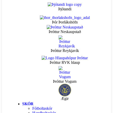
Þjótandi
Þór Þorlákshöfn
Þróttur Neskaupstað
Þróttur Reykjavík
Þróttur RVK hlaup
Þróttur Vogum
Ægir
SKÓR
Fótboltaskór
Handboltaskór