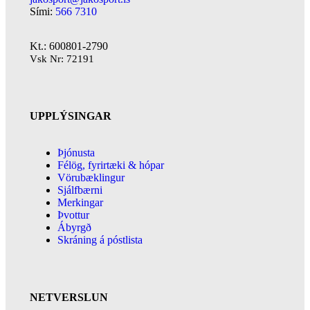
Sími:
566 7310
Kt.: 600801-2790
Vsk Nr: 72191
UPPLÝSINGAR
Þjónusta
Félög, fyrirtæki & hópar
Vörubæklingur
Sjálfbærni
Merkingar
Þvottur
Ábyrgð
Skráning á póstlista
NETVERSLUN