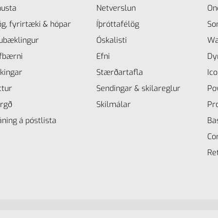
nusta
Netverslun
On
ög, fyrirtæki & hópar
Íþróttafélög
So
ubæklingur
Óskalisti
Wa
lfbærni
Efni
Dy
kingar
Stærðartafla
Ico
ttur
Sendingar & skilareglur
Po
rgð
Skilmálar
Pr
ning á póstlista
Ba
Co
Re