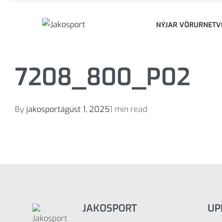
NÝJAR VÖRUR
NETV
7208_800_P02
By
jakosport
ágúst 1, 2025
1 min read
JAKOSPORT
UP