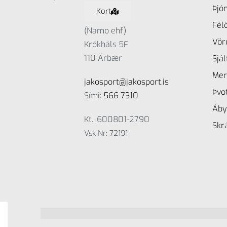
Þjó
Kort
Fél
(Namo ehf)
Vör
Krókháls 5F
110 Árbær
Sjá
Mer
jakosport@jakosport.is
Þvo
Sími:
566 7310
Áby
Kt.: 600801-2790
Skrá
Vsk Nr: 72191