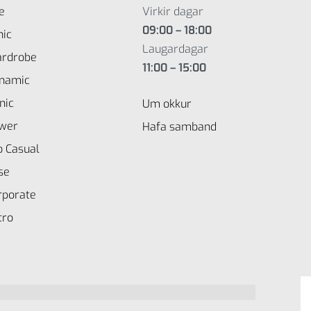
e
Virkir dagar
09:00 – 18:00
nic
Laugardagar
rdrobe
11:00 – 15:00
namic
nic
Um okkur
wer
Hafa samband
o Casual
se
rporate
tro