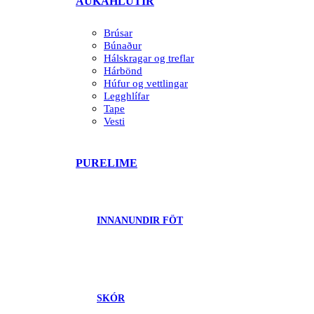
AUKAHLUTIR
Brúsar
Búnaður
Hálskragar og treflar
Hárbönd
Húfur og vettlingar
Legghlífar
Tape
Vesti
PURELIME
INNANUNDIR FÖT
SKÓR