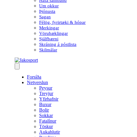
Hafa samband
Um okkur
Þjónusta
Sagan
Félög, fyrirtæki & hópar
Merkingar
Vörubæklingar
Sjálfbærni
Skráning á póstlista
Skilmálar
Forsíða
Netverslun
Peysur
Treyjur
Yfirhafnir
Buxur
Bolir
Sokkar
Fatalínur
Töskur
Aukahlutir