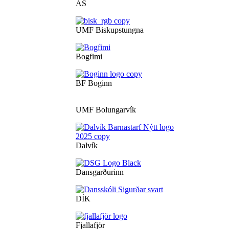
ÁS
UMF Biskupstungna
Bogfimi
BF Boginn
UMF Bolungarvík
Dalvík
Dansgarðurinn
DÍK
Fjallafjör