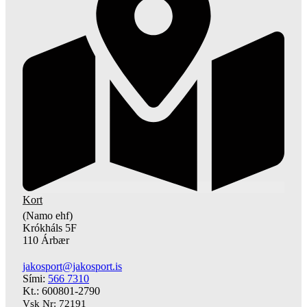
Kort
(Namo ehf)
Krókháls 5F
110 Árbær
jakosport@jakosport.is
Sími:
566 7310
Kt.: 600801-2790
Vsk Nr: 72191