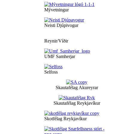
Mývetningur
Neisti Djúpivogur
Reynir/Víðir
UMF Samherjar
Selfoss
Skautafélag Akureyrar
Skautafélag Reykjavíkur
Skotfélag Reykjavíkur