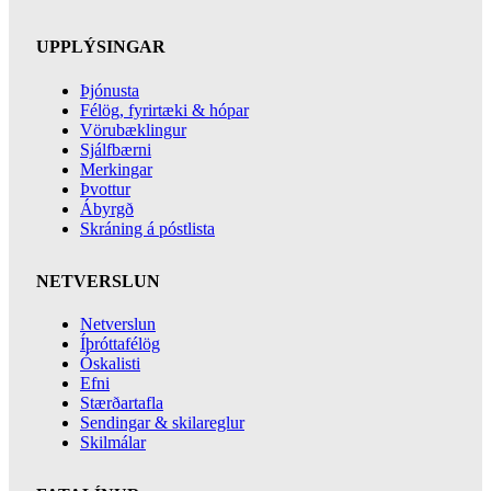
UPPLÝSINGAR
Þjónusta
Félög, fyrirtæki & hópar
Vörubæklingur
Sjálfbærni
Merkingar
Þvottur
Ábyrgð
Skráning á póstlista
NETVERSLUN
Netverslun
Íþróttafélög
Óskalisti
Efni
Stærðartafla
Sendingar & skilareglur
Skilmálar