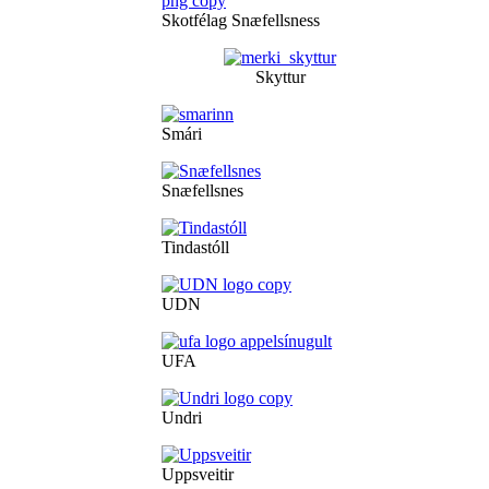
Skotfélag Snæfellsness
Skyttur
Smári
Snæfellsnes
Tindastóll
UDN
UFA
Undri
Uppsveitir