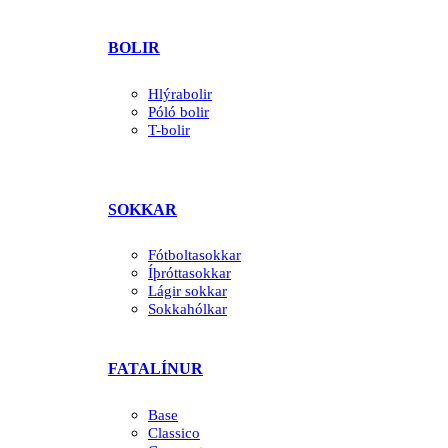
BOLIR
Hlýrabolir
Póló bolir
T-bolir
SOKKAR
Fótboltasokkar
Íþróttasokkar
Lágir sokkar
Sokkahólkar
FATALÍNUR
Base
Classico