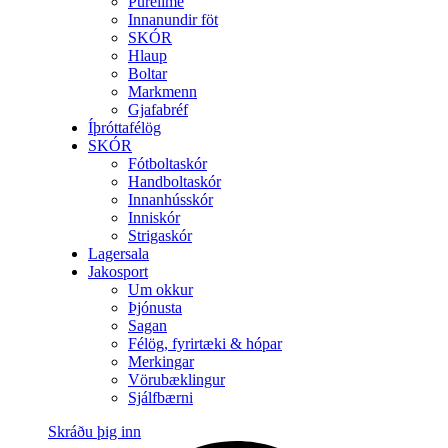
Purelime
Innanundir föt
SKÓR
Hlaup
Boltar
Markmenn
Gjafabréf
Íþróttafélög
SKÓR
Fótboltaskór
Handboltaskór
Innanhússkór
Inniskór
Strigaskór
Lagersala
Jakosport
Um okkur
Þjónusta
Sagan
Félög, fyrirtæki & hópar
Merkingar
Vörubæklingur
Sjálfbærni
Skráðu þig inn