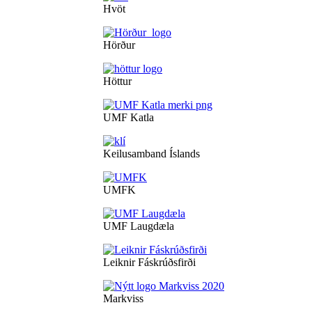
Hvöt
Hörður
Höttur
UMF Katla
Keilusamband Íslands
UMFK
UMF Laugdæla
Leiknir Fáskrúðsfirði
Markviss