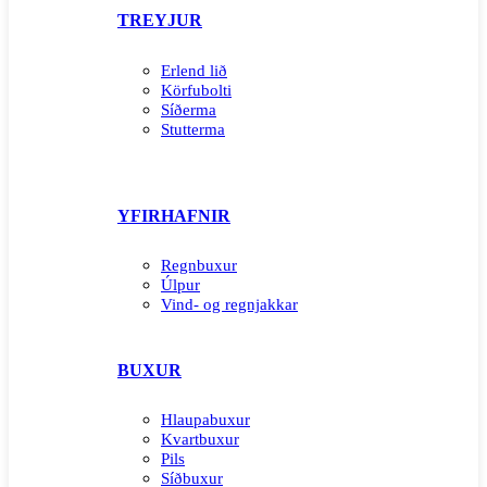
TREYJUR
Erlend lið
Körfubolti
Síðerma
Stutterma
YFIRHAFNIR
Regnbuxur
Úlpur
Vind- og regnjakkar
BUXUR
Hlaupabuxur
Kvartbuxur
Pils
Síðbuxur