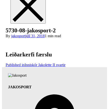
5730-08-jakosport-2
By
jakosport
júlí 31, 2018
1 min read
Leiðarkerfi færslu
Published in
Inniskór Jakolette II svartir
JAKOSPORT