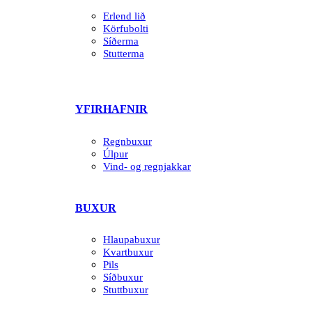
Erlend lið
Körfubolti
Síðerma
Stutterma
YFIRHAFNIR
Regnbuxur
Úlpur
Vind- og regnjakkar
BUXUR
Hlaupabuxur
Kvartbuxur
Pils
Síðbuxur
Stuttbuxur