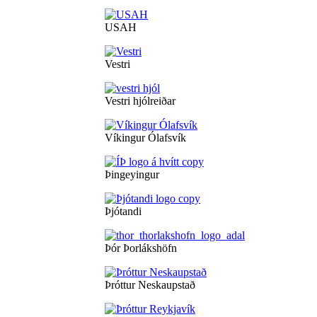
USAH
Vestri
Vestri hjólreiðar
Víkingur Ólafsvík
Þingeyingur
Þjótandi
Þór Þorlákshöfn
Þróttur Neskaupstað