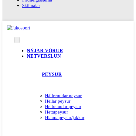
Skilmálar
NÝJAR VÖRUR
NETVERSLUN
PEYSUR
Hálfrenndar peysur
Heilar peysur
Heilrenndar peysur
Hettupeysur
Hlaupapeysur/jakkar