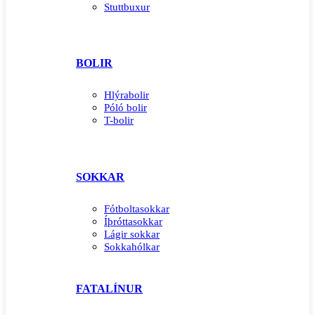
Stuttbuxur
BOLIR
Hlýrabolir
Póló bolir
T-bolir
SOKKAR
Fótboltasokkar
Íþróttasokkar
Lágir sokkar
Sokkahólkar
FATALÍNUR