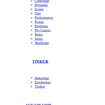
Corporate
Dynamic
Iconic
One
Performance
Power
Premium
Pro Casual
Retro
Sonic
Wardrobe
TÖSKUR
Bakpokar
Sundpokar
Töskur