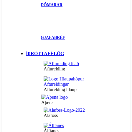
DÓMARAR
GJAFABRÉF
ÍÞRÓTTAFÉLÖG
Afturelding
Afturelding hlaup
Aþena
Álafoss
Álftanes