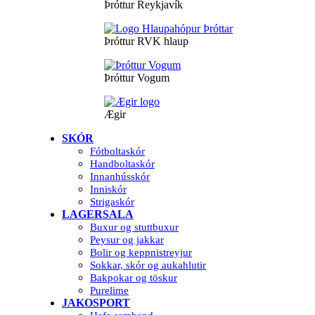
Þróttur Reykjavík
Þróttur RVK hlaup
Þróttur Vogum
Ægir
SKÓR
Fótboltaskór
Handboltaskór
Innanhússkór
Inniskór
Strigaskór
LAGERSALA
Buxur og stuttbuxur
Peysur og jakkar
Bolir og keppnistreyjur
Sokkar, skór og aukahlutir
Bakpokar og töskur
Purelime
JAKOSPORT