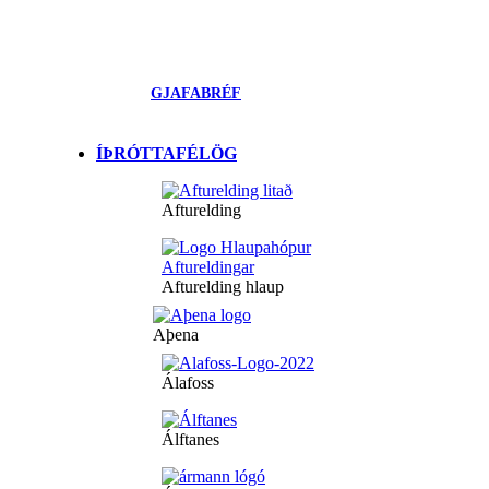
GJAFABRÉF
ÍÞRÓTTAFÉLÖG
Afturelding
Afturelding hlaup
Aþena
Álafoss
Álftanes