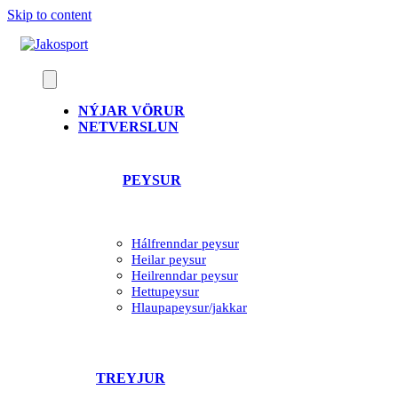
Skip to content
NÝJAR VÖRUR
NETVERSLUN
PEYSUR
Hálfrenndar peysur
Heilar peysur
Heilrenndar peysur
Hettupeysur
Hlaupapeysur/jakkar
TREYJUR