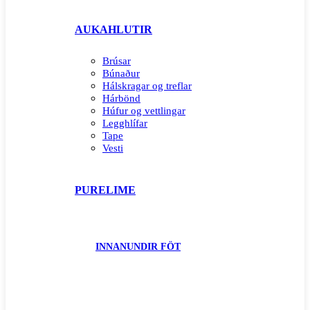
AUKAHLUTIR
Brúsar
Búnaður
Hálskragar og treflar
Hárbönd
Húfur og vettlingar
Legghlífar
Tape
Vesti
PURELIME
INNANUNDIR FÖT