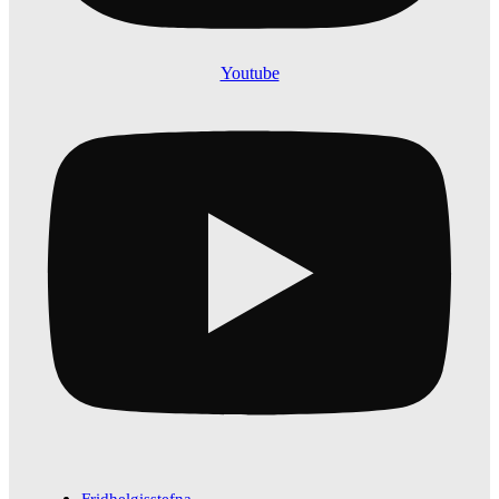
Youtube
Fridhelgisstefna