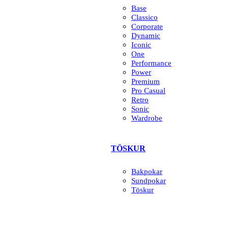
Base
Classico
Corporate
Dynamic
Iconic
One
Performance
Power
Premium
Pro Casual
Retro
Sonic
Wardrobe
TÖSKUR
Bakpokar
Sundpokar
Töskur