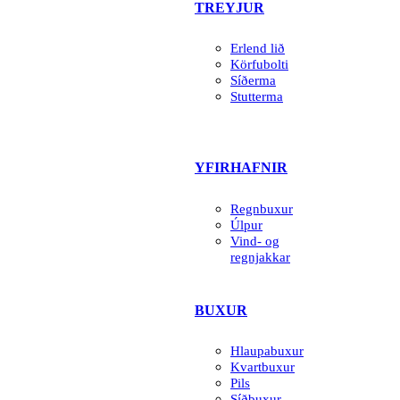
TREYJUR
Erlend lið
Körfubolti
Síðerma
Stutterma
YFIRHAFNIR
Regnbuxur
Úlpur
Vind- og
regnjakkar
BUXUR
Hlaupabuxur
Kvartbuxur
Pils
Síðbuxur