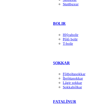
Stuttbuxur
BOLIR
Hlýrabolir
Póló bolir
T-bolir
SOKKAR
Fótboltasokkar
Íþróttasokkar
Lágir sokkar
Sokkahólkar
FATALÍNUR