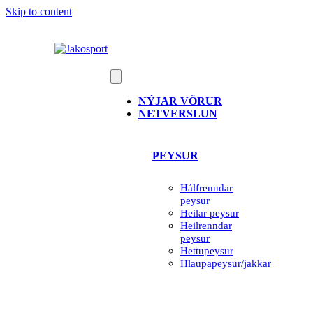
Skip to content
NÝJAR VÖRUR
NETVERSLUN
PEYSUR
Hálfrenndar
peysur
Heilar peysur
Heilrenndar
peysur
Hettupeysur
Hlaupapeysur/jakkar