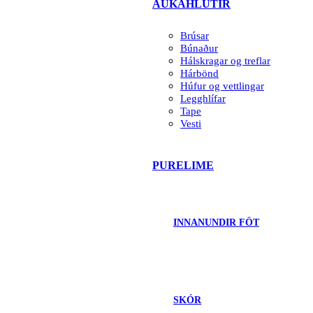
AUKAHLUTIR
Brúsar
Búnaður
Hálskragar og treflar
Hárbönd
Húfur og vettlingar
Legghlífar
Tape
Vesti
PURELIME
INNANUNDIR FÖT
SKÓR