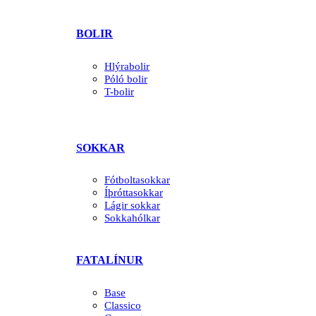
BOLIR
Hlýrabolir
Póló bolir
T-bolir
SOKKAR
Fótboltasokkar
Íþróttasokkar
Lágir sokkar
Sokkahólkar
FATALÍNUR
Base
Classico