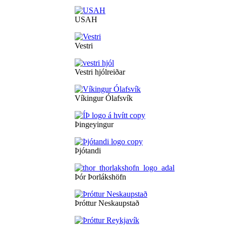
USAH
Vestri
Vestri hjólreiðar
Víkingur Ólafsvík
Þingeyingur
Þjótandi
Þór Þorlákshöfn
Þróttur Neskaupstað