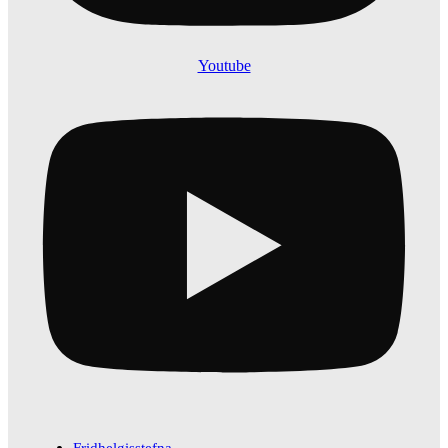
Youtube
Fridhelgisstefna