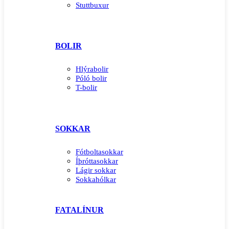
Stuttbuxur
BOLIR
Hlýrabolir
Póló bolir
T-bolir
SOKKAR
Fótboltasokkar
Íþróttasokkar
Lágir sokkar
Sokkahólkar
FATALÍNUR