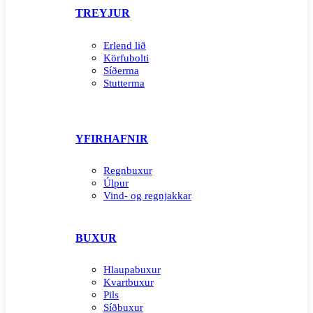
TREYJUR
Erlend lið
Körfubolti
Síðerma
Stutterma
YFIRHAFNIR
Regnbuxur
Úlpur
Vind- og regnjakkar
BUXUR
Hlaupabuxur
Kvartbuxur
Pils
Síðbuxur