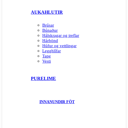
AUKAHLUTIR
Brúsar
Búnaður
Hálskragar og treflar
Hárbönd
Húfur og vettlingar
Legghlífar
Tape
Vesti
PURELIME
INNANUNDIR FÖT