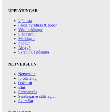
UPPLÝSINGAR
Þjónusta
Félög, fyrirtæki & hópar
Vörubæklingur
Sjálfbærni
Merkingar
Þvottur
Ábyrgð
Skráning á póstlista
NETVERSLUN
Netverslun
Íþróttafélög
Óskalisti
Efni
Stærðartafla
Sendingar & skilareglur
Skilmálar