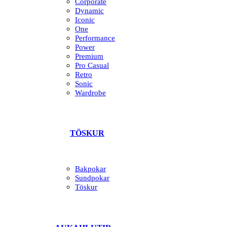
Corporate
Dynamic
Iconic
One
Performance
Power
Premium
Pro Casual
Retro
Sonic
Wardrobe
TÖSKUR
Bakpokar
Sundpokar
Töskur