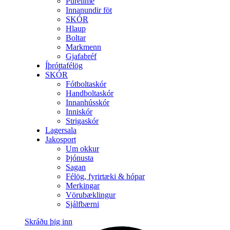
Purelime
Innanundir föt
SKÓR
Hlaup
Boltar
Markmenn
Gjafabréf
Íþróttafélög
SKÓR
Fótboltaskór
Handboltaskór
Innanhússkór
Inniskór
Strigaskór
Lagersala
Jakosport
Um okkur
Þjónusta
Sagan
Félög, fyrirtæki & hópar
Merkingar
Vörubæklingur
Sjálfbærni
Skráðu þig inn