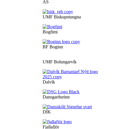
ÁS
UMF Biskupstungna
Bogfimi
BF Boginn
UMF Bolungarvík
Dalvík
Dansgarðurinn
DÍK
Fjallafjör