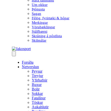
Hafa samband
Um okkur
Þjónusta
Sagan
Félög, fyrirtæki & hópar
Merkingar
Vörubæklingar
Sjálfbærni
Skráning á póstlista
Skilmálar
Forsíða
Netverslun
Peysur
Treyjur
Yfirhafnir
Buxur
Bolir
Sokkar
Fatalínur
Töskur
Aukahlutir