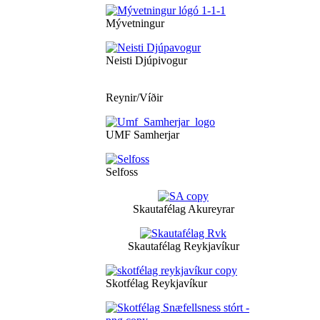
Mývetningur
Neisti Djúpivogur
Reynir/Víðir
UMF Samherjar
Selfoss
Skautafélag Akureyrar
Skautafélag Reykjavíkur
Skotfélag Reykjavíkur