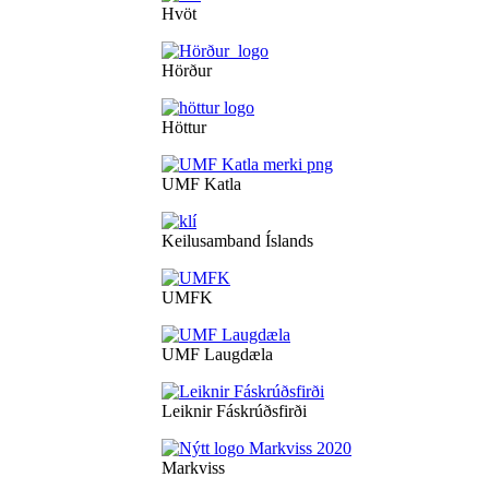
Hvöt
Hörður
Höttur
UMF Katla
Keilusamband Íslands
UMFK
UMF Laugdæla
Leiknir Fáskrúðsfirði
Markviss