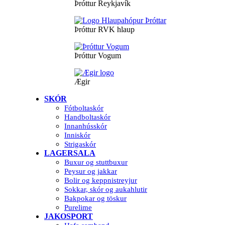
Þróttur Reykjavík
Þróttur RVK hlaup
Þróttur Vogum
Ægir
SKÓR
Fótboltaskór
Handboltaskór
Innanhússkór
Inniskór
Strigaskór
LAGERSALA
Buxur og stuttbuxur
Peysur og jakkar
Bolir og keppnistreyjur
Sokkar, skór og aukahlutir
Bakpokar og töskur
Purelime
JAKOSPORT