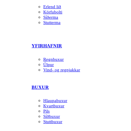
Erlend lið
Körfubolti
Síðerma
Stutterma
YFIRHAFNIR
Regnbuxur
Úlpur
Vind- og regnjakkar
BUXUR
Hlaupabuxur
Kvartbuxur
Pils
Síðbuxur
Stuttbuxur