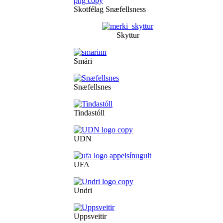
Skotfélag Snæfellsness
Skyttur
Smári
Snæfellsnes
Tindastóll
UDN
UFA
Undri
Uppsveitir