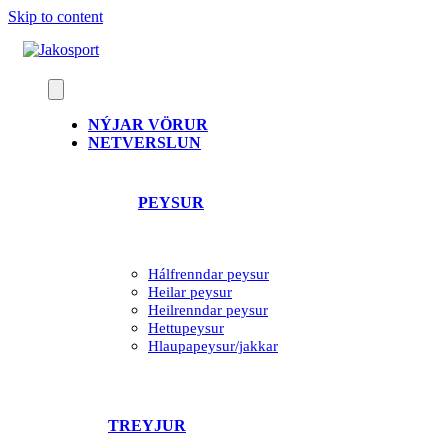
Skip to content
NÝJAR VÖRUR
NETVERSLUN
PEYSUR
Hálfrenndar peysur
Heilar peysur
Heilrenndar peysur
Hettupeysur
Hlaupapeysur/jakkar
TREYJUR