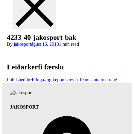
4233-40-jakosport-bak
By
jakosport
ágúst 16, 2018
1 min read
Leiðarkerfi færslu
Published in
Æfinga- og keppnistreyja Team stutterma rauð
JAKOSPORT