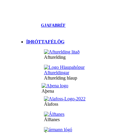
GJAFABRÉF
ÍÞRÓTTAFÉLÖG
Afturelding
Afturelding hlaup
Aþena
Álafoss
Álftanes