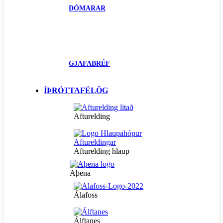
DÓMARAR
GJAFABRÉF
ÍÞRÓTTAFÉLÖG
Afturelding
Afturelding hlaup
Aþena
Álafoss
Álftanes