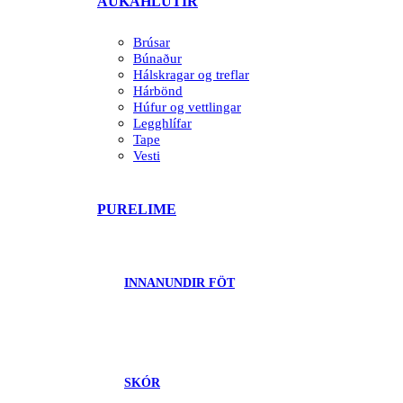
AUKAHLUTIR
Brúsar
Búnaður
Hálskragar og treflar
Hárbönd
Húfur og vettlingar
Legghlífar
Tape
Vesti
PURELIME
INNANUNDIR FÖT
SKÓR