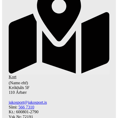
Kort
(Namo ehf)
Krókháls 5F
110 Árbær
jakosport@jakosport.is
Sími:
566 7310
Kt.: 600801-2790
Vsk Nr: 72191