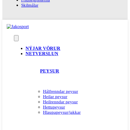
Skilmálar
NÝJAR VÖRUR
NETVERSLUN
PEYSUR
Hálfrenndar peysur
Heilar peysur
Heilrenndar peysur
Hettupeysur
Hlaupapeysur/jakkar