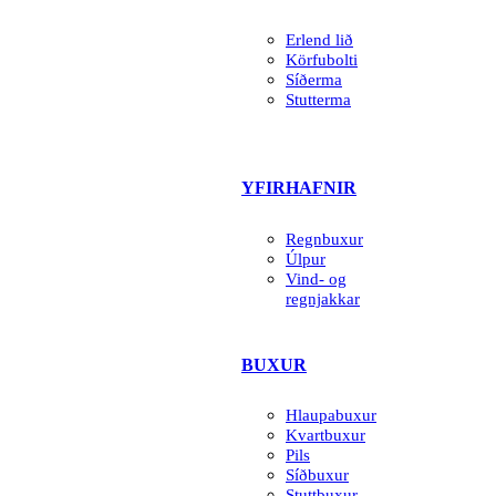
Erlend lið
Körfubolti
Síðerma
Stutterma
YFIRHAFNIR
Regnbuxur
Úlpur
Vind- og
regnjakkar
BUXUR
Hlaupabuxur
Kvartbuxur
Pils
Síðbuxur
Stuttbuxur