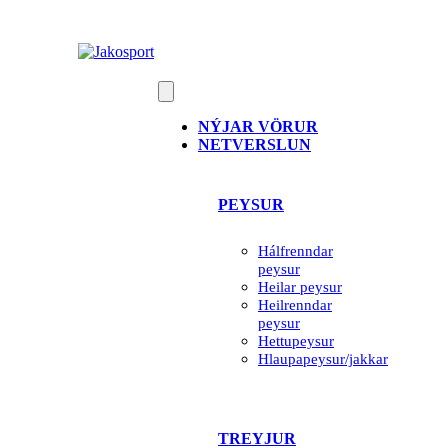
Skip
to
content
NÝJAR VÖRUR
NETVERSLUN
PEYSUR
Hálfrenndar
peysur
Heilar peysur
Heilrenndar
peysur
Hettupeysur
Hlaupapeysur/jakkar
TREYJUR