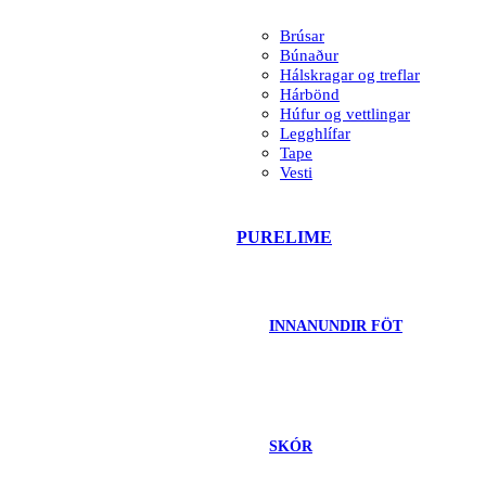
Brúsar
Búnaður
Hálskragar og treflar
Hárbönd
Húfur og vettlingar
Legghlífar
Tape
Vesti
PURELIME
INNANUNDIR FÖT
SKÓR