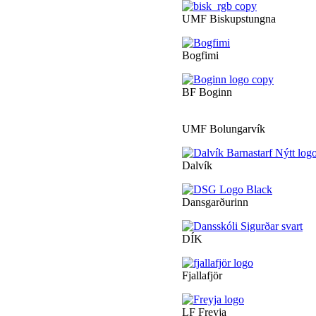
UMF Biskupstungna
Bogfimi
BF Boginn
UMF Bolungarvík
Dalvík
Dansgarðurinn
DÍK
Fjallafjör
LF Freyja