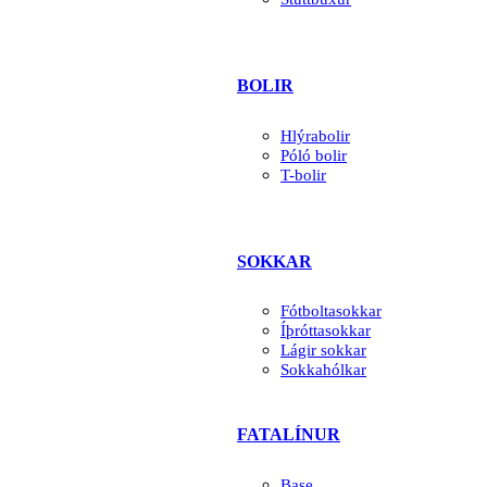
BOLIR
Hlýrabolir
Póló bolir
T-bolir
SOKKAR
Fótboltasokkar
Íþróttasokkar
Lágir sokkar
Sokkahólkar
FATALÍNUR
Base