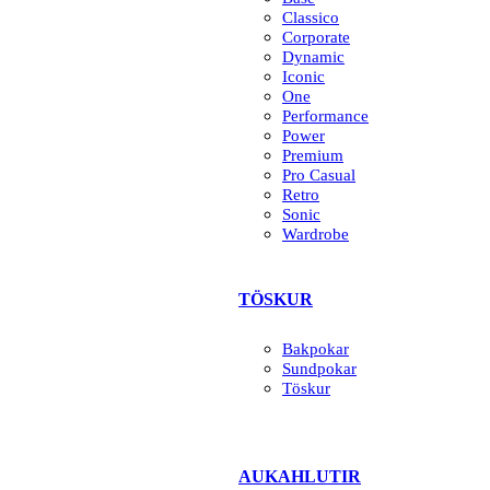
Classico
Corporate
Dynamic
Iconic
One
Performance
Power
Premium
Pro Casual
Retro
Sonic
Wardrobe
TÖSKUR
Bakpokar
Sundpokar
Töskur
AUKAHLUTIR