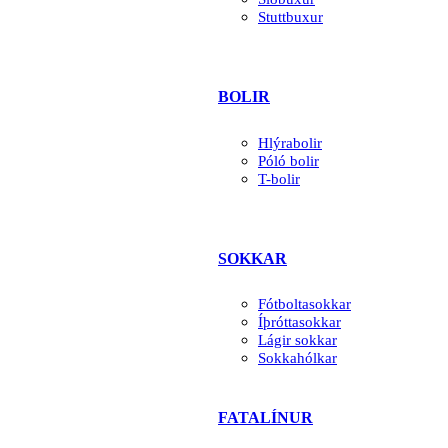
Stuttbuxur
BOLIR
Hlýrabolir
Póló bolir
T-bolir
SOKKAR
Fótboltasokkar
Íþróttasokkar
Lágir sokkar
Sokkahólkar
FATALÍNUR