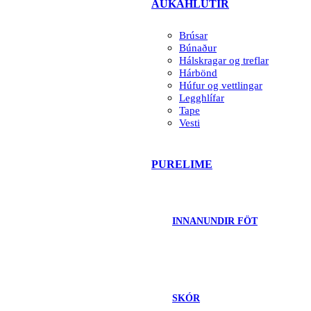
AUKAHLUTIR
Brúsar
Búnaður
Hálskragar og treflar
Hárbönd
Húfur og vettlingar
Legghlífar
Tape
Vesti
PURELIME
INNANUNDIR FÖT
SKÓR