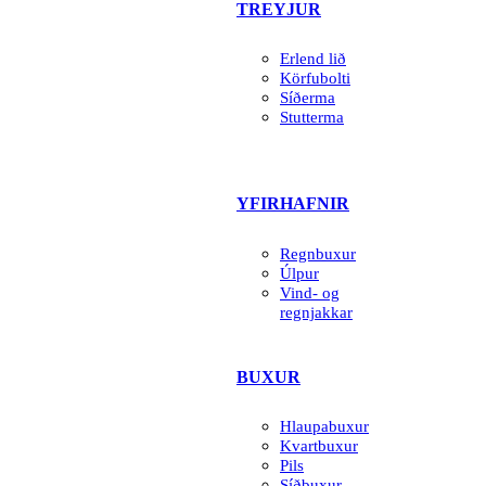
TREYJUR
Erlend lið
Körfubolti
Síðerma
Stutterma
YFIRHAFNIR
Regnbuxur
Úlpur
Vind- og
regnjakkar
BUXUR
Hlaupabuxur
Kvartbuxur
Pils
Síðbuxur