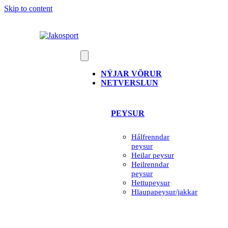
Skip to content
NÝJAR VÖRUR
NETVERSLUN
PEYSUR
Hálfrenndar
peysur
Heilar peysur
Heilrenndar
peysur
Hettupeysur
Hlaupapeysur/jakkar