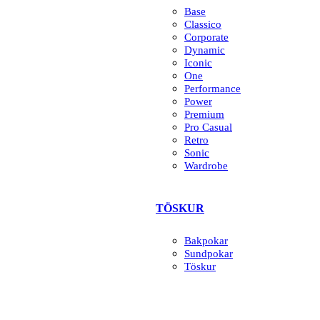
Base
Classico
Corporate
Dynamic
Iconic
One
Performance
Power
Premium
Pro Casual
Retro
Sonic
Wardrobe
TÖSKUR
Bakpokar
Sundpokar
Töskur