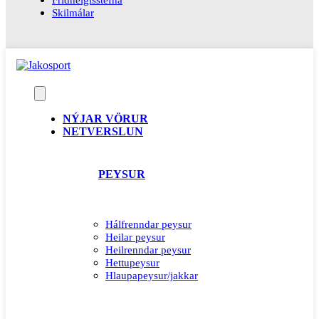
Skilmálar
NÝJAR VÖRUR
NETVERSLUN
PEYSUR
Hálfrenndar peysur
Heilar peysur
Heilrenndar peysur
Hettupeysur
Hlaupapeysur/jakkar