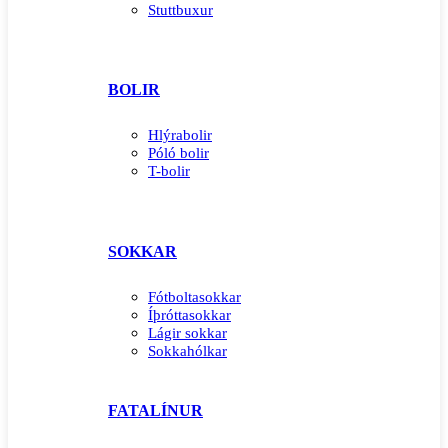
Stuttbuxur
BOLIR
Hlýrabolir
Póló bolir
T-bolir
SOKKAR
Fótboltasokkar
Íþróttasokkar
Lágir sokkar
Sokkahólkar
FATALÍNUR