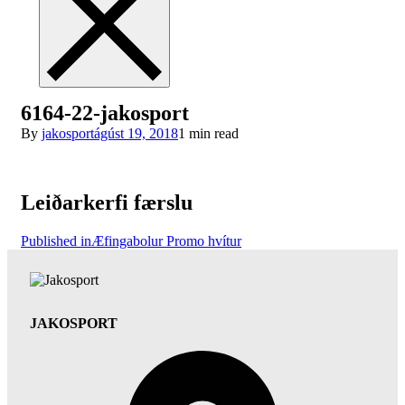
6164-22-jakosport
By
jakosport
ágúst 19, 2018
1 min read
Leiðarkerfi færslu
Published in
Æfingabolur Promo hvítur
JAKOSPORT