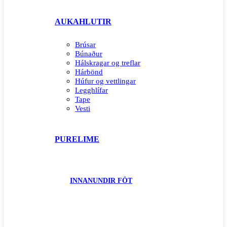
AUKAHLUTIR
Brúsar
Búnaður
Hálskragar og treflar
Hárbönd
Húfur og vettlingar
Legghlífar
Tape
Vesti
PURELIME
INNANUNDIR FÖT