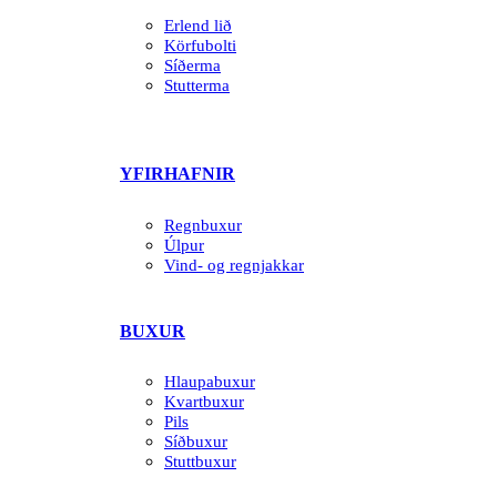
Erlend lið
Körfubolti
Síðerma
Stutterma
YFIRHAFNIR
Regnbuxur
Úlpur
Vind- og regnjakkar
BUXUR
Hlaupabuxur
Kvartbuxur
Pils
Síðbuxur
Stuttbuxur