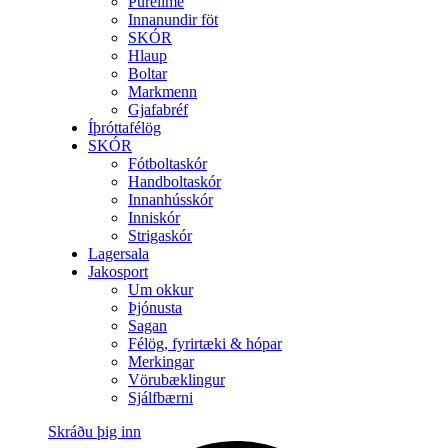
Purelime
Innanundir föt
SKÓR
Hlaup
Boltar
Markmenn
Gjafabréf
Íþróttafélög
SKÓR
Fótboltaskór
Handboltaskór
Innanhússkór
Inniskór
Strigaskór
Lagersala
Jakosport
Um okkur
Þjónusta
Sagan
Félög, fyrirtæki & hópar
Merkingar
Vörubæklingur
Sjálfbærni
Skráðu þig inn