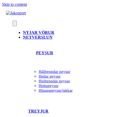
Skip to content
NÝJAR VÖRUR
NETVERSLUN
PEYSUR
Hálfrenndar peysur
Heilar peysur
Heilrenndar peysur
Hettupeysur
Hlaupapeysur/jakkar
TREYJUR