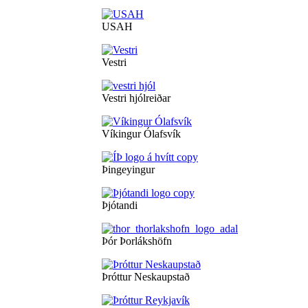
USAH
Vestri
Vestri hjólreiðar
Víkingur Ólafsvík
Þingeyingur
Þjótandi
Þór Þorlákshöfn
Þróttur Neskaupstað