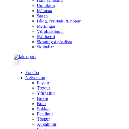
Hafa samband
Um okkur
Þjónusta
Sagan
Félög, fyrirtæki & hópar
Merkingar
Vörubæklingar
Sjálfbærni
Skráning á póstlista
Skilmálar
Forsíða
Netverslun
Peysur
Treyjur
Yfirhafnir
Buxur
Bolir
Sokkar
Fatalínur
Töskur
Aukahlutir