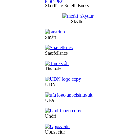
Skotfélag Snæfellsness
Skyttur
Smári
Snæfellsnes
Tindastóll
UDN
UFA
Undri
Uppsveitir