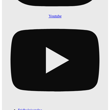
Youtube
Fridhelgisstefna