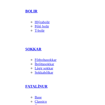
BOLIR
Hlýrabolir
Póló bolir
T-bolir
SOKKAR
Fótboltasokkar
Íþróttasokkar
Lágir sokkar
Sokkahólkar
FATALÍNUR
Base
Classico