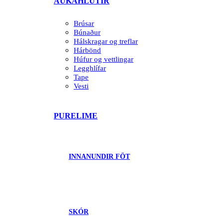
AUKAHLUTIR
Brúsar
Búnaður
Hálskragar og treflar
Hárbönd
Húfur og vettlingar
Legghlífar
Tape
Vesti
PURELIME
INNANUNDIR FÖT
SKÓR