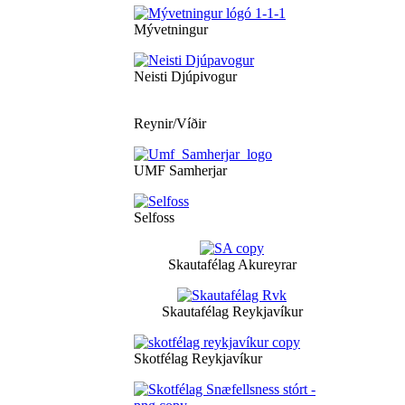
Mývetningur
Neisti Djúpivogur
Reynir/Víðir
UMF Samherjar
Selfoss
Skautafélag Akureyrar
Skautafélag Reykjavíkur
Skotfélag Reykjavíkur