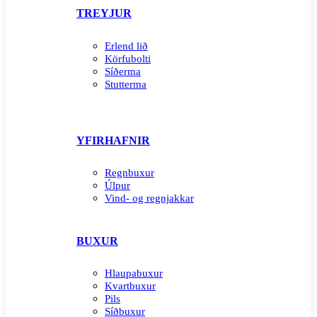
TREYJUR
Erlend lið
Körfubolti
Síðerma
Stutterma
YFIRHAFNIR
Regnbuxur
Úlpur
Vind- og regnjakkar
BUXUR
Hlaupabuxur
Kvartbuxur
Pils
Síðbuxur