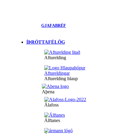
GJAFABRÉF
ÍÞRÓTTAFÉLÖG
Afturelding
Afturelding hlaup
Aþena
Álafoss
Álftanes