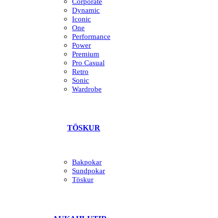
Corporate
Dynamic
Iconic
One
Performance
Power
Premium
Pro Casual
Retro
Sonic
Wardrobe
TÖSKUR
Bakpokar
Sundpokar
Töskur