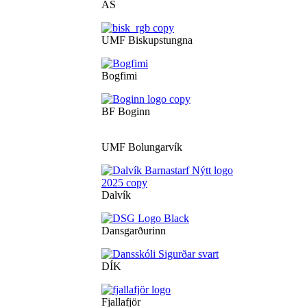
ÁS
UMF Biskupstungna
Bogfimi
BF Boginn
UMF Bolungarvík
Dalvík
Dansgarðurinn
DÍK
Fjallafjör