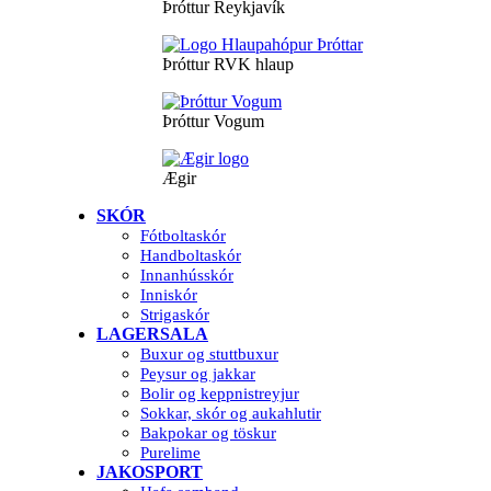
Þróttur Reykjavík
Þróttur RVK hlaup
Þróttur Vogum
Ægir
SKÓR
Fótboltaskór
Handboltaskór
Innanhússkór
Inniskór
Strigaskór
LAGERSALA
Buxur og stuttbuxur
Peysur og jakkar
Bolir og keppnistreyjur
Sokkar, skór og aukahlutir
Bakpokar og töskur
Purelime
JAKOSPORT