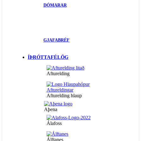
DÓMARAR
GJAFABRÉF
ÍÞRÓTTAFÉLÖG
Afturelding
Afturelding hlaup
Aþena
Álafoss
Álftanes