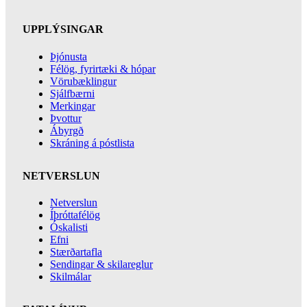
UPPLÝSINGAR
Þjónusta
Félög, fyrirtæki & hópar
Vörubæklingur
Sjálfbærni
Merkingar
Þvottur
Ábyrgð
Skráning á póstlista
NETVERSLUN
Netverslun
Íþróttafélög
Óskalisti
Efni
Stærðartafla
Sendingar & skilareglur
Skilmálar