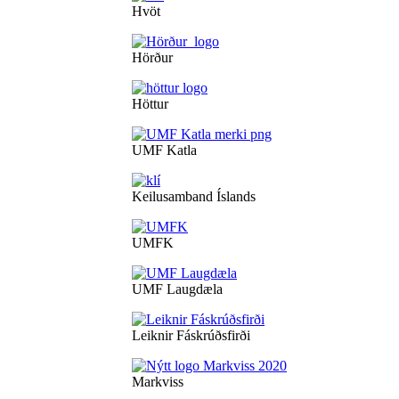
Hvöt
Hörður
Höttur
UMF Katla
Keilusamband Íslands
UMFK
UMF Laugdæla
Leiknir Fáskrúðsfirði
Markviss