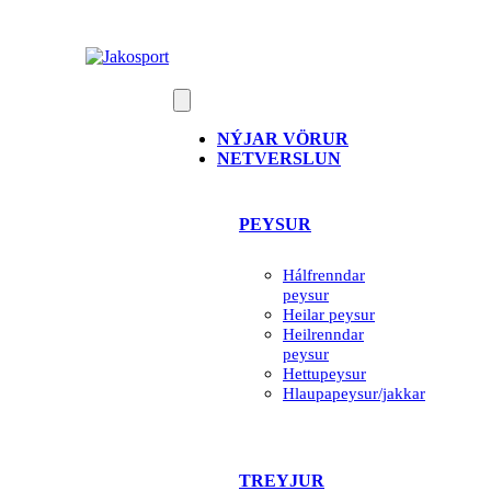
Skip
to
content
NÝJAR VÖRUR
NETVERSLUN
PEYSUR
Hálfrenndar
peysur
Heilar peysur
Heilrenndar
peysur
Hettupeysur
Hlaupapeysur/jakkar
TREYJUR