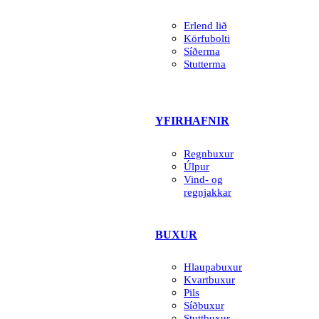
Erlend lið
Körfubolti
Síðerma
Stutterma
YFIRHAFNIR
Regnbuxur
Úlpur
Vind- og
regnjakkar
BUXUR
Hlaupabuxur
Kvartbuxur
Pils
Síðbuxur
Stuttbuxur