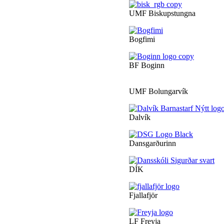
UMF Biskupstungna
Bogfimi
BF Boginn
UMF Bolungarvík
Dalvík
Dansgarðurinn
DÍK
Fjallafjör
LF Freyja