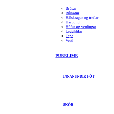
Brúsar
Búnaður
Hálskragar og treflar
Hárbönd
Húfur og vettlingar
Legghlífar
Tape
Vesti
PURELIME
INNANUNDIR FÖT
SKÓR