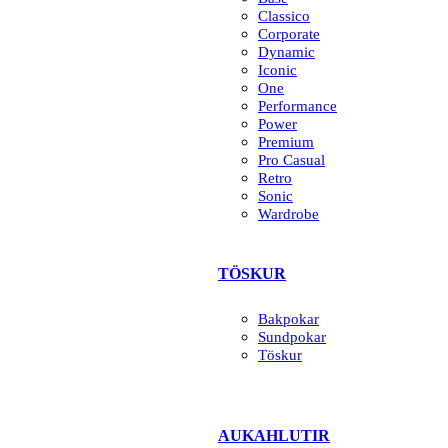
Classico
Corporate
Dynamic
Iconic
One
Performance
Power
Premium
Pro Casual
Retro
Sonic
Wardrobe
TÖSKUR
Bakpokar
Sundpokar
Töskur
AUKAHLUTIR