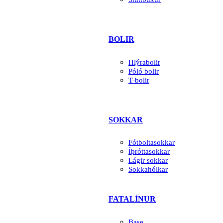
BOLIR
Hlýrabolir
Póló bolir
T-bolir
SOKKAR
Fótboltasokkar
Íþróttasokkar
Lágir sokkar
Sokkahólkar
FATALÍNUR
Base