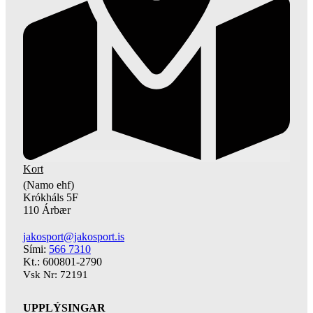
Kort
(Namo ehf)
Krókháls 5F
110 Árbær
jakosport@jakosport.is
Sími:
566 7310
Kt.: 600801-2790
Vsk Nr: 72191
UPPLÝSINGAR