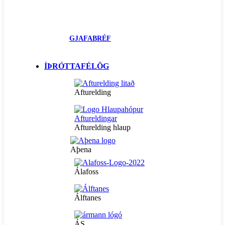
GJAFABRÉF
ÍÞRÓTTAFÉLÖG
Afturelding
Afturelding hlaup
Aþena
Álafoss
Álftanes
ÁS