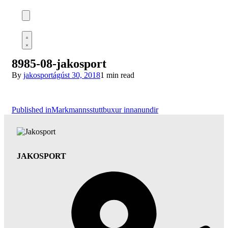
Search
open
Open
cart
Open
Account
details
8985-08-jakosport
By
jakosport
ágúst 30, 2018
1 min read
Leiðarkerfi
Published in
Markmannsstuttbuxur innanundir
færslu
JAKOSPORT