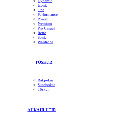
Dynamic
Iconic
One
Performance
Power
Premium
Pro Casual
Retro
Sonic
Wardrobe
TÖSKUR
Bakpokar
Sundpokar
Töskur
AUKAHLUTIR