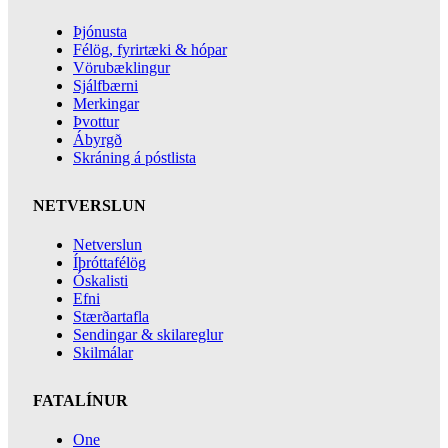
Þjónusta
Félög, fyrirtæki & hópar
Vörubæklingur
Sjálfbærni
Merkingar
Þvottur
Ábyrgð
Skráning á póstlista
NETVERSLUN
Netverslun
Íþróttafélög
Óskalisti
Efni
Stærðartafla
Sendingar & skilareglur
Skilmálar
FATALÍNUR
One