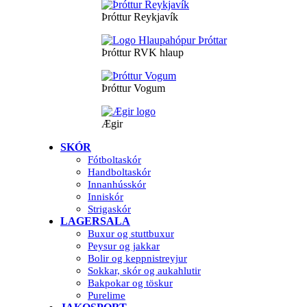
Þróttur Reykjavík
Þróttur RVK hlaup
Þróttur Vogum
Ægir
SKÓR
Fótboltaskór
Handboltaskór
Innanhússkór
Inniskór
Strigaskór
LAGERSALA
Buxur og stuttbuxur
Peysur og jakkar
Bolir og keppnistreyjur
Sokkar, skór og aukahlutir
Bakpokar og töskur
Purelime