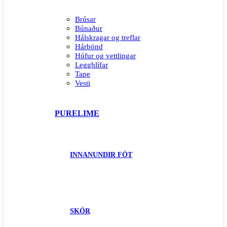
Brúsar
Búnaður
Hálskragar og treflar
Hárbönd
Húfur og vettlingar
Legghlífar
Tape
Vesti
PURELIME
INNANUNDIR FÖT
SKÓR