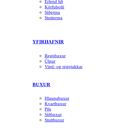
Erlend lið
Körfubolti
Síðerma
Stutterma
YFIRHAFNIR
Regnbuxur
Úlpur
Vind- og regnjakkar
BUXUR
Hlaupabuxur
Kvartbuxur
Pils
Síðbuxur
Stuttbuxur