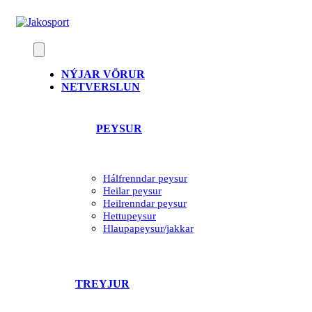
Skip
to
content
NÝJAR VÖRUR
NETVERSLUN
PEYSUR
Hálfrenndar peysur
Heilar peysur
Heilrenndar peysur
Hettupeysur
Hlaupapeysur/jakkar
TREYJUR