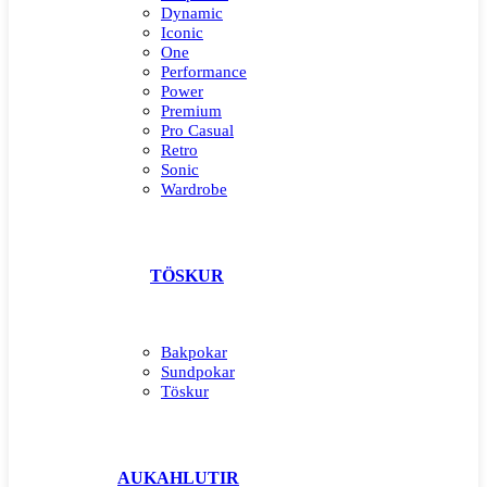
Dynamic
Iconic
One
Performance
Power
Premium
Pro Casual
Retro
Sonic
Wardrobe
TÖSKUR
Bakpokar
Sundpokar
Töskur
AUKAHLUTIR