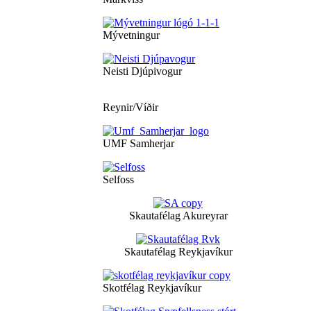
Mývetningur
Neisti Djúpivogur
Reynir/Víðir
UMF Samherjar
Selfoss
Skautafélag Akureyrar
Skautafélag Reykjavíkur
Skotfélag Reykjavíkur