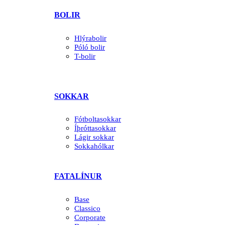
BOLIR
Hlýrabolir
Póló bolir
T-bolir
SOKKAR
Fótboltasokkar
Íþróttasokkar
Lágir sokkar
Sokkahólkar
FATALÍNUR
Base
Classico
Corporate