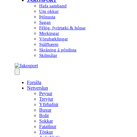
JAKOSPORT
Hafa samband
Um okkur
Þjónusta
Sagan
Félög, fyrirtæki & hópar
Merkingar
Vörubæklingar
Sjálfbærni
Skráning á póstlista
Skilmálar
Forsíða
Netverslun
Peysur
Treyjur
Yfirhafnir
Buxur
Bolir
Sokkar
Fatalínur
Töskur