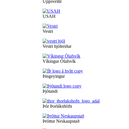
Uppsveitir
USAH
Vestri
Vestri hjólreiðar
Víkingur Ólafsvík
Þingeyingur
Þjótandi
Þór Þorlákshöfn
Þróttur Neskaupstað