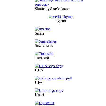
Skotfélag Snæfellsness
Skyttur
Smári
Snæfellsnes
Tindastóll
UDN
UFA
Undri