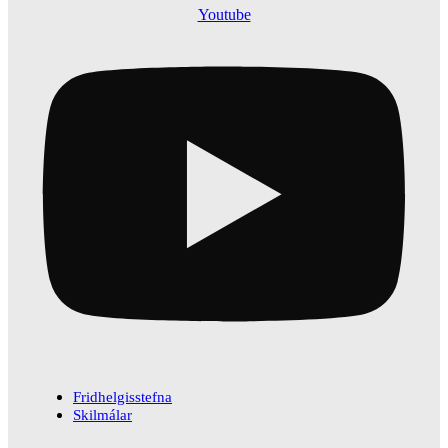
Youtube
Fridhelgisstefna
Skilmálar