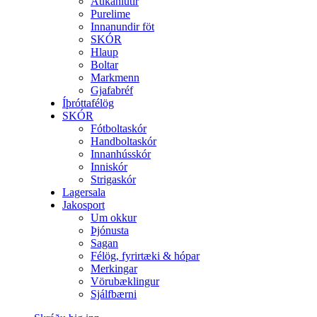
Aukahlutir
Purelime
Innanundir föt
SKÓR
Hlaup
Boltar
Markmenn
Gjafabréf
Íþróttafélög
SKÓR
Fótboltaskór
Handboltaskór
Innanhússkór
Inniskór
Strigaskór
Lagersala
Jakosport
Um okkur
Þjónusta
Sagan
Félög, fyrirtæki & hópar
Merkingar
Vörubæklingur
Sjálfbærni