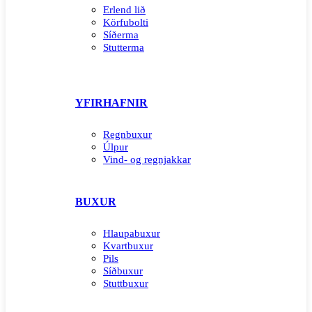
Erlend lið
Körfubolti
Síðerma
Stutterma
YFIRHAFNIR
Regnbuxur
Úlpur
Vind- og regnjakkar
BUXUR
Hlaupabuxur
Kvartbuxur
Pils
Síðbuxur
Stuttbuxur