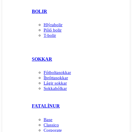
BOLIR
Hlýrabolir
Póló bolir
T-bolir
SOKKAR
Fótboltasokkar
Íþróttasokkar
Lágir sokkar
Sokkahólkar
FATALÍNUR
Base
Classico
Corporate