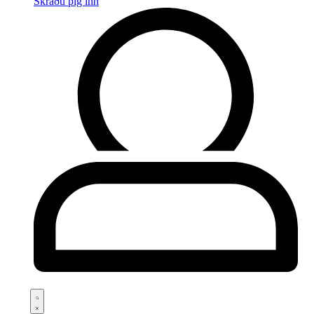
Skráðu þig inn