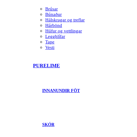
Brúsar
Búnaður
Hálskragar og treflar
Hárbönd
Húfur og vettlingar
Legghlífar
Tape
Vesti
PURELIME
INNANUNDIR FÖT
SKÓR