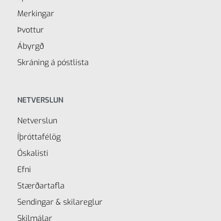
Merkingar
Þvottur
Ábyrgð
Skráning á póstlista
NETVERSLUN
Netverslun
Íþróttafélög
Óskalisti
Efni
Stærðartafla
Sendingar & skilareglur
Skilmálar