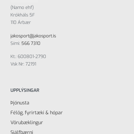
(Namo ehf)
Krókháls 5F
110 Árbær
jakosport@jakosport.is
Sími:
566 7310
Kt.: 600801-2790
Vsk Nr: 72191
UPPLÝSINGAR
Þjónusta
Félög, fyrirtæki & hópar
Vörubæklingur
Sjálfbærni