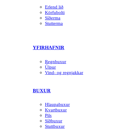
Erlend lið
Körfubolti
Síðerma
Stutterma
YFIRHAFNIR
Regnbuxur
Úlpur
Vind- og regnjakkar
BUXUR
Hlaupabuxur
Kvartbuxur
Pils
Síðbuxur
Stuttbuxur