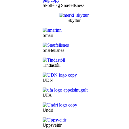
Skotfélag Snæfellsness
Skyttur
Smári
Snæfellsnes
Tindastóll
UDN
UFA
Undri
Uppsveitir