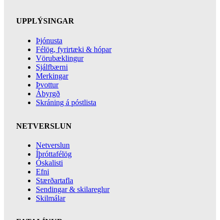
UPPLÝSINGAR
Þjónusta
Félög, fyrirtæki & hópar
Vörubæklingur
Sjálfbærni
Merkingar
Þvottur
Ábyrgð
Skráning á póstlista
NETVERSLUN
Netverslun
Íþróttafélög
Óskalisti
Efni
Stærðartafla
Sendingar & skilareglur
Skilmálar