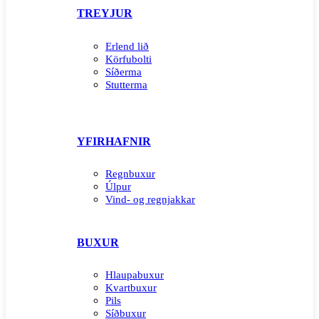
TREYJUR
Erlend lið
Körfubolti
Síðerma
Stutterma
YFIRHAFNIR
Regnbuxur
Úlpur
Vind- og regnjakkar
BUXUR
Hlaupabuxur
Kvartbuxur
Pils
Síðbuxur