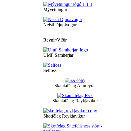
Mývetningur
Neisti Djúpivogur
Reynir/Víðir
UMF Samherjar
Selfoss
Skautafélag Akureyrar
Skautafélag Reykjavíkur
Skotfélag Reykjavíkur