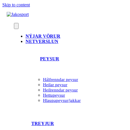
Skip to content
NÝJAR VÖRUR
NETVERSLUN
PEYSUR
Hálfrenndar peysur
Heilar peysur
Heilrenndar peysur
Hettupeysur
Hlaupapeysur/jakkar
TREYJUR