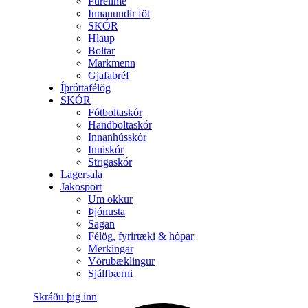
Purelime
Innanundir föt
SKÓR
Hlaup
Boltar
Markmenn
Gjafabréf
Íþróttafélög
SKÓR
Fótboltaskór
Handboltaskór
Innanhússkór
Inniskór
Strigaskór
Lagersala
Jakosport
Um okkur
Þjónusta
Sagan
Félög, fyrirtæki & hópar
Merkingar
Vörubæklingur
Sjálfbærni
Skráðu þig inn