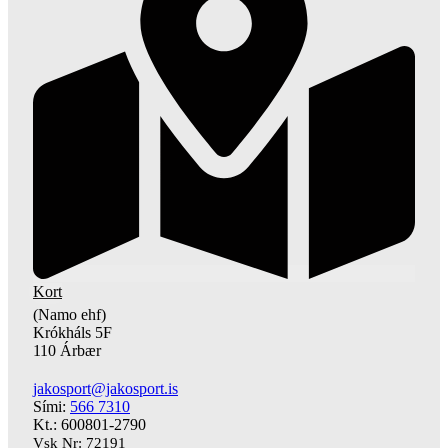
Kort
(Namo ehf)
Krókháls 5F
110 Árbær
jakosport@jakosport.is
Sími:
566 7310
Kt.: 600801-2790
Vsk Nr: 72191