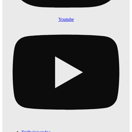
Youtube
Fridhelgisstefna