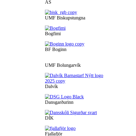
ÁS
UMF Biskupstungna
Bogfimi
BF Boginn
UMF Bolungarvík
Dalvík
Dansgarðurinn
DÍK
Fjallafjör