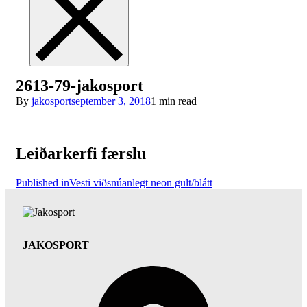
2613-79-jakosport
By
jakosport
september 3, 2018
1 min read
Leiðarkerfi færslu
Published in
Vesti viðsnúanlegt neon gult/blátt
JAKOSPORT