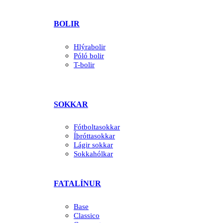
BOLIR
Hlýrabolir
Póló bolir
T-bolir
SOKKAR
Fótboltasokkar
Íþróttasokkar
Lágir sokkar
Sokkahólkar
FATALÍNUR
Base
Classico