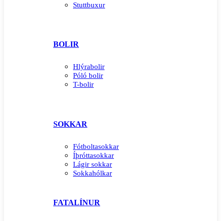
Stuttbuxur
BOLIR
Hlýrabolir
Póló bolir
T-bolir
SOKKAR
Fótboltasokkar
Íþróttasokkar
Lágir sokkar
Sokkahólkar
FATALÍNUR