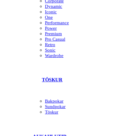
Corporate
Dynamic
Iconic
One
Performance
Power
Premium
Pro Casual
Retro
Sonic
Wardrobe
TÖSKUR
Bakpokar
Sundpokar
Töskur