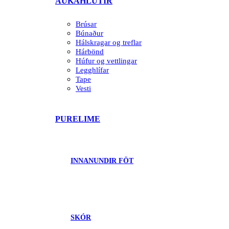
AUKAHLUTIR
Brúsar
Búnaður
Hálskragar og treflar
Hárbönd
Húfur og vettlingar
Legghlífar
Tape
Vesti
PURELIME
INNANUNDIR FÖT
SKÓR