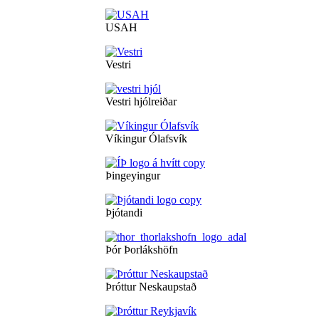
USAH
Vestri
Vestri hjólreiðar
Víkingur Ólafsvík
Þingeyingur
Þjótandi
Þór Þorlákshöfn
Þróttur Neskaupstað