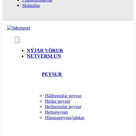
Skilmálar
NÝJAR VÖRUR
NETVERSLUN
PEYSUR
Hálfrenndar peysur
Heilar peysur
Heilrenndar peysur
Hettupeysur
Hlaupapeysur/jakkar