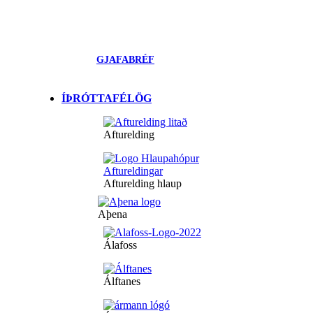
GJAFABRÉF
ÍÞRÓTTAFÉLÖG
Afturelding
Afturelding hlaup
Aþena
Álafoss
Álftanes