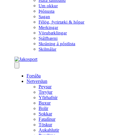
Hafa samband
Um okkur
Þjónusta
Sagan
Félög, fyrirtæki & hópar
Merkingar
Vörubæklingar
Sjálfbærni
Skráning á póstlista
Skilmálar
Forsíða
Netverslun
Peysur
Treyjur
Yfirhafnir
Buxur
Bolir
Sokkar
Fatalínur
Töskur
Aukahlutir