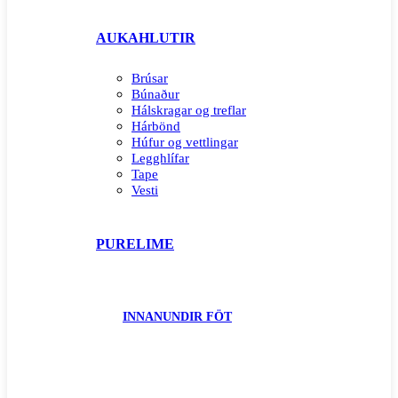
AUKAHLUTIR
Brúsar
Búnaður
Hálskragar og treflar
Hárbönd
Húfur og vettlingar
Legghlífar
Tape
Vesti
PURELIME
INNANUNDIR FÖT