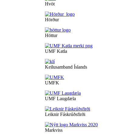
Hvöt
Hörður
Höttur
UMF Katla
Keilusamband Íslands
UMFK
UMF Laugdæla
Leiknir Fáskrúðsfirði
Markviss