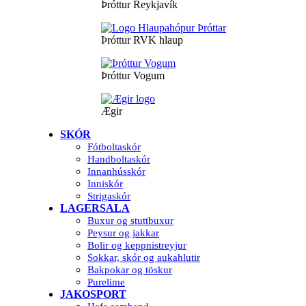
Þróttur Reykjavík
Þróttur RVK hlaup
Þróttur Vogum
Ægir
SKÓR
Fótboltaskór
Handboltaskór
Innanhússkór
Inniskór
Strigaskór
LAGERSALA
Buxur og stuttbuxur
Peysur og jakkar
Bolir og keppnistreyjur
Sokkar, skór og aukahlutir
Bakpokar og töskur
Purelime
JAKOSPORT