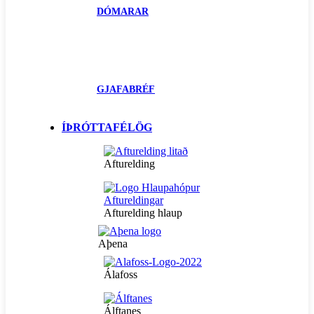
DÓMARAR
GJAFABRÉF
ÍÞRÓTTAFÉLÖG
Afturelding
Afturelding hlaup
Aþena
Álafoss
Álftanes