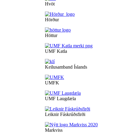
Hvöt
Hörður
Höttur
UMF Katla
Keilusamband Íslands
UMFK
UMF Laugdæla
Leiknir Fáskrúðsfirði
Markviss