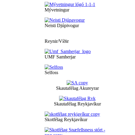
Mývetningur
Neisti Djúpivogur
Reynir/Víðir
UMF Samherjar
Selfoss
Skautafélag Akureyrar
Skautafélag Reykjavíkur
Skotfélag Reykjavíkur