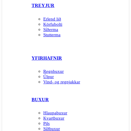
TREYJUR
Erlend lið
Körfubolti
Síðerma
Stutterma
YFIRHAFNIR
Regnbuxur
Úlpur
Vind- og regnjakkar
BUXUR
Hlaupabuxur
Kvartbuxur
Pils
Síðbuxur