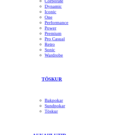
Corporate
Dynamic
Iconic
One
Performance
Power
Premium
Pro Casual
Retro
Sonic
Wardrobe
TÖSKUR
Bakpokar
Sundpokar
Töskur