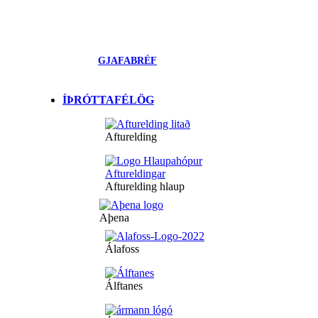
GJAFABRÉF
ÍÞRÓTTAFÉLÖG
Afturelding
Afturelding hlaup
Aþena
Álafoss
Álftanes