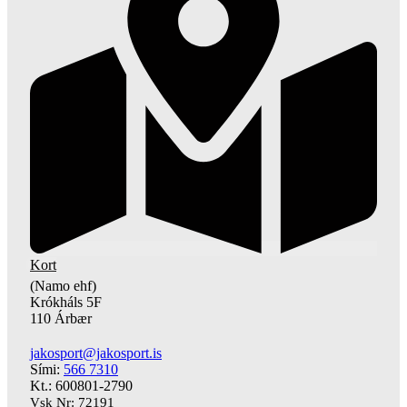
Kort
(Namo ehf)
Krókháls 5F
110 Árbær
jakosport@jakosport.is
Sími:
566 7310
Kt.: 600801-2790
Vsk Nr: 72191