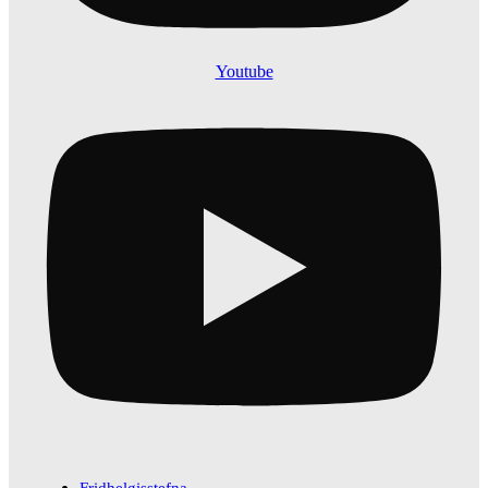
Youtube
Fridhelgisstefna