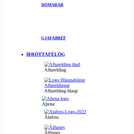
DÓMARAR
GJAFABRÉF
ÍÞRÓTTAFÉLÖG
Afturelding
Afturelding hlaup
Aþena
Álafoss
Álftanes