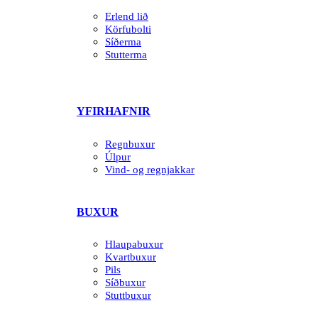
Erlend lið
Körfubolti
Síðerma
Stutterma
YFIRHAFNIR
Regnbuxur
Úlpur
Vind- og regnjakkar
BUXUR
Hlaupabuxur
Kvartbuxur
Pils
Síðbuxur
Stuttbuxur