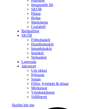
Purelime
Innanundir föt
SKÓR
Hlaup
Boltar
Markmenn
Gjafabréf
Íþróttafélög
SKÓR
Fótboltaskór
Handboltaskór
Innanhússkór
Inniskór
Strigaskór
Lagersala
Jakosport
Um okkur
Þjónusta
Sagan
Félög, fyrirtæki & hópar
Merkingar
Vörubæklingur
Sjálfbærni
Skráðu þig inn