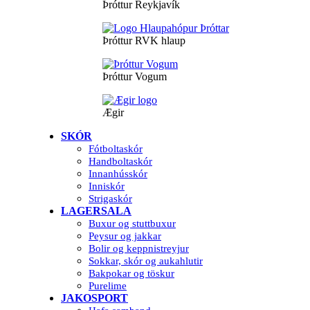
Þróttur Reykjavík
Þróttur RVK hlaup
Þróttur Vogum
Ægir
SKÓR
Fótboltaskór
Handboltaskór
Innanhússkór
Inniskór
Strigaskór
LAGERSALA
Buxur og stuttbuxur
Peysur og jakkar
Bolir og keppnistreyjur
Sokkar, skór og aukahlutir
Bakpokar og töskur
Purelime
JAKOSPORT