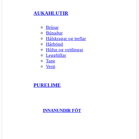
AUKAHLUTIR
Brúsar
Búnaður
Hálskragar og treflar
Hárbönd
Húfur og vettlingar
Legghlífar
Tape
Vesti
PURELIME
INNANUNDIR FÖT