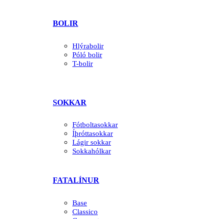
BOLIR
Hlýrabolir
Póló bolir
T-bolir
SOKKAR
Fótboltasokkar
Íþróttasokkar
Lágir sokkar
Sokkahólkar
FATALÍNUR
Base
Classico