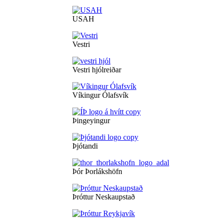
USAH
Vestri
Vestri hjólreiðar
Víkingur Ólafsvík
Þingeyingur
Þjótandi
Þór Þorlákshöfn
Þróttur Neskaupstað