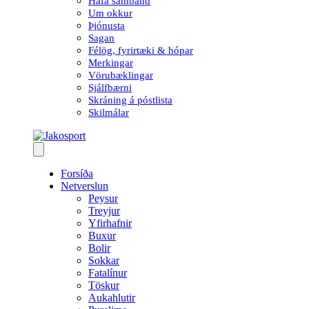
Hafa samband
Um okkur
Þjónusta
Sagan
Félög, fyrirtæki & hópar
Merkingar
Vörubæklingar
Sjálfbærni
Skráning á póstlista
Skilmálar
Forsíða
Netverslun
Peysur
Treyjur
Yfirhafnir
Buxur
Bolir
Sokkar
Fatalínur
Töskur
Aukahlutir