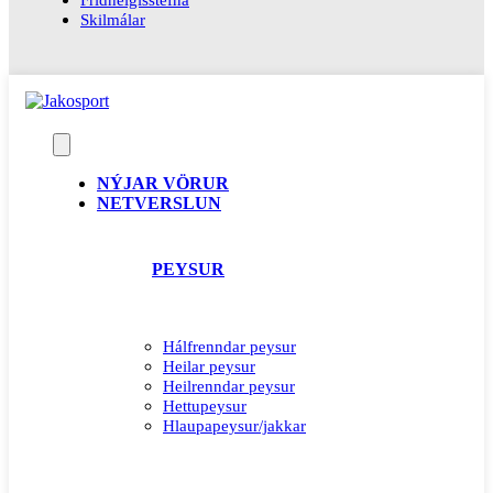
Skilmálar
NÝJAR VÖRUR
NETVERSLUN
PEYSUR
Hálfrenndar peysur
Heilar peysur
Heilrenndar peysur
Hettupeysur
Hlaupapeysur/jakkar