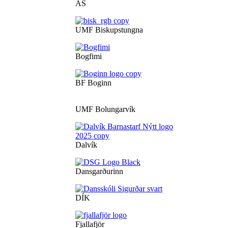
ÁS
UMF Biskupstungna
Bogfimi
BF Boginn
UMF Bolungarvík
Dalvík
Dansgarðurinn
DÍK
Fjallafjör