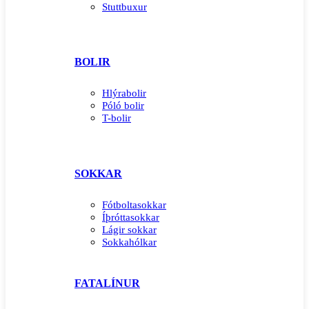
Stuttbuxur
BOLIR
Hlýrabolir
Póló bolir
T-bolir
SOKKAR
Fótboltasokkar
Íþróttasokkar
Lágir sokkar
Sokkahólkar
FATALÍNUR