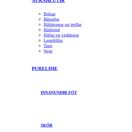
AUKAHLUTIR
Brúsar
Búnaður
Hálskragar og treflar
Hárbönd
Húfur og vettlingar
Legghlífar
Tape
Vesti
PURELIME
INNANUNDIR FÖT
SKÓR