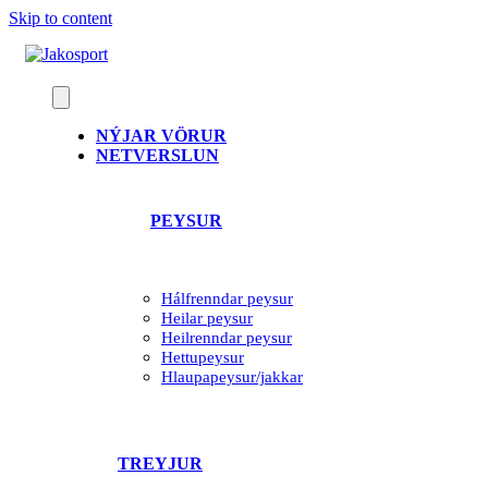
Skip to content
NÝJAR VÖRUR
NETVERSLUN
PEYSUR
Hálfrenndar peysur
Heilar peysur
Heilrenndar peysur
Hettupeysur
Hlaupapeysur/jakkar
TREYJUR