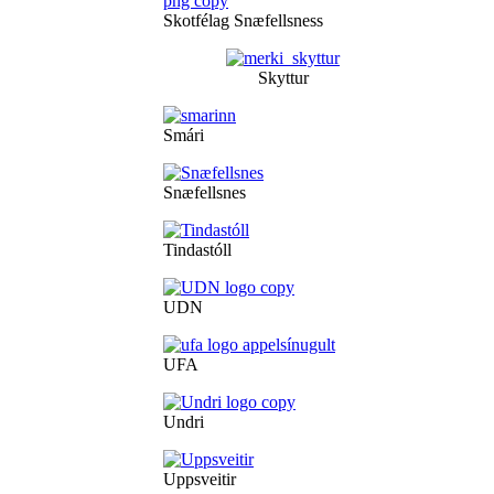
Skotfélag Snæfellsness
Skyttur
Smári
Snæfellsnes
Tindastóll
UDN
UFA
Undri
Uppsveitir