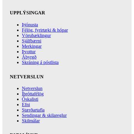
UPPLÝSINGAR
Þjónusta
Félög, fyrirtæki & hópar
Vörubæklingur
Sjálfbærni
Merkingar
Þvottur
Ábyrgð
Skráning á póstlista
NETVERSLUN
Netverslun
Íþróttafélög
Óskalisti
Efni
Stærðartafla
Sendingar & skilareglur
Skilmálar