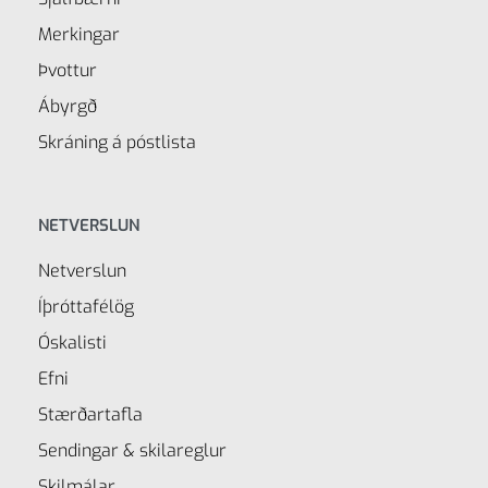
Merkingar
Þvottur
Ábyrgð
Skráning á póstlista
NETVERSLUN
Netverslun
Íþróttafélög
Óskalisti
Efni
Stærðartafla
Sendingar & skilareglur
Skilmálar