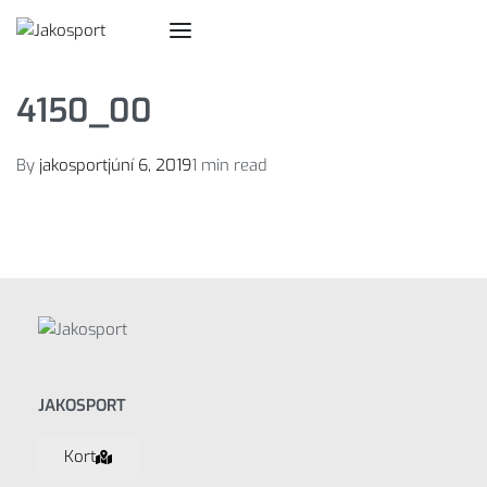
4150_00
By
jakosport
júní 6, 2019
1 min read
JAKOSPORT
Kort