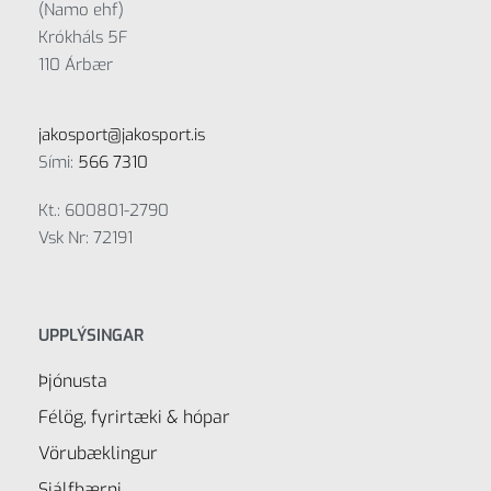
(Namo ehf)
Krókháls 5F
110 Árbær
jakosport@jakosport.is
Sími:
566 7310
Kt.: 600801-2790
Vsk Nr: 72191
UPPLÝSINGAR
Þjónusta
Félög, fyrirtæki & hópar
Vörubæklingur
Sjálfbærni