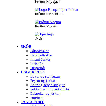
Þróttur Reykjavík
Þróttur RVK hlaup
Þróttur Vogum
Ægir
SKÓR
Fótboltaskór
Handboltaskór
Innanhússkór
Inniskór
Strigaskór
LAGERSALA
Buxur og stuttbuxur
Peysur og jakkar
Bolir og keppnistreyjur
Sokkar, skór og aukahlutir
Bakpokar og töskur
Purelime
JAKOSPORT