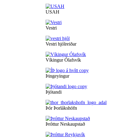
USAH
Vestri
Vestri hjólreiðar
Víkingur Ólafsvík
Þingeyingur
Þjótandi
Þór Þorlákshöfn
Þróttur Neskaupstað