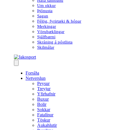
Hafa samband
Um okkur
Þjónusta
Sagan
Félög, fyrirtæki & hópar
Merkingar
Vörubæklingar
Sjálfbærni
Skráning á póstlista
Skilmálar
Forsíða
Netverslun
Peysur
Treyjur
Yfirhafnir
Buxur
Bolir
Sokkar
Fatalínur
Töskur
Aukahlutir