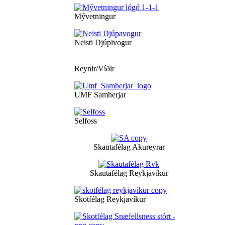
Mývetningur
Neisti Djúpivogur
Reynir/Víðir
UMF Samherjar
Selfoss
Skautafélag Akureyrar
Skautafélag Reykjavíkur
Skotfélag Reykjavíkur