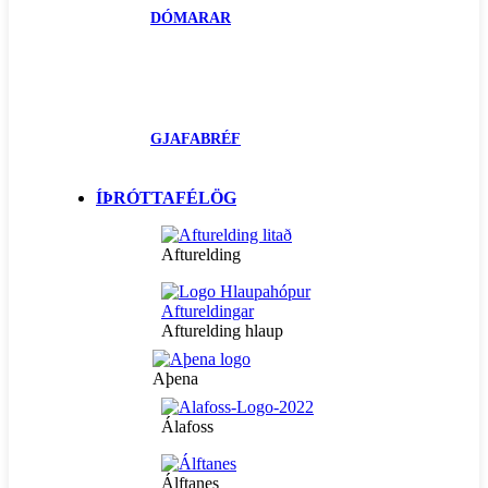
DÓMARAR
GJAFABRÉF
ÍÞRÓTTAFÉLÖG
Afturelding
Afturelding hlaup
Aþena
Álafoss
Álftanes