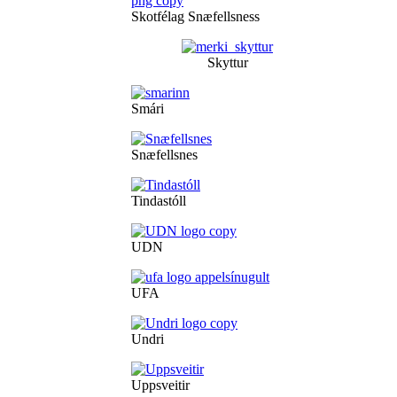
Skotfélag Snæfellsness
Skyttur
Smári
Snæfellsnes
Tindastóll
UDN
UFA
Undri
Uppsveitir