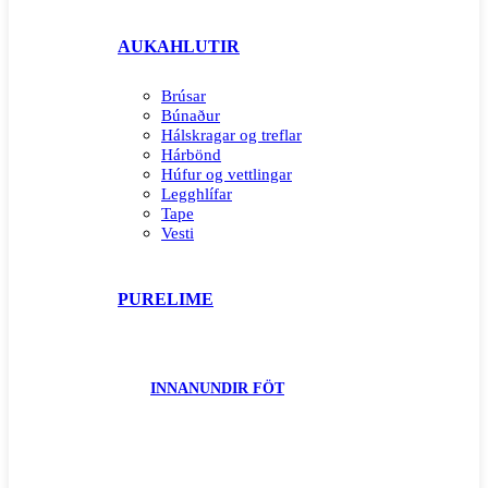
AUKAHLUTIR
Brúsar
Búnaður
Hálskragar og treflar
Hárbönd
Húfur og vettlingar
Legghlífar
Tape
Vesti
PURELIME
INNANUNDIR FÖT