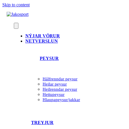
Skip to content
NÝJAR VÖRUR
NETVERSLUN
PEYSUR
Hálfrenndar peysur
Heilar peysur
Heilrenndar peysur
Hettupeysur
Hlaupapeysur/jakkar
TREYJUR