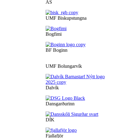
ÁS
UMF Biskupstungna
Bogfimi
BF Boginn
UMF Bolungarvík
Dalvík
Dansgarðurinn
DÍK
Fjallafjör