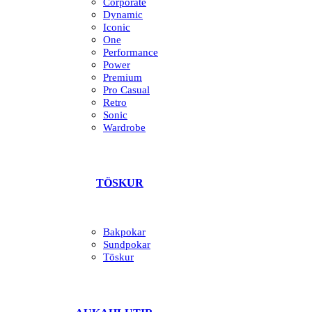
Corporate
Dynamic
Iconic
One
Performance
Power
Premium
Pro Casual
Retro
Sonic
Wardrobe
TÖSKUR
Bakpokar
Sundpokar
Töskur