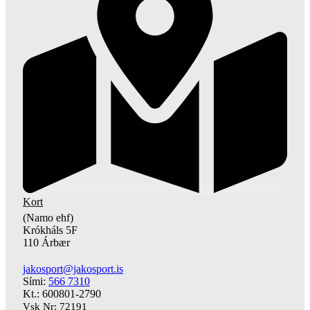
Kort
(Namo ehf)
Krókháls 5F
110 Árbær
jakosport@jakosport.is
Sími:
566 7310
Kt.: 600801-2790
Vsk Nr: 72191