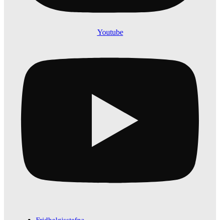
Youtube
Fridhelgisstefna