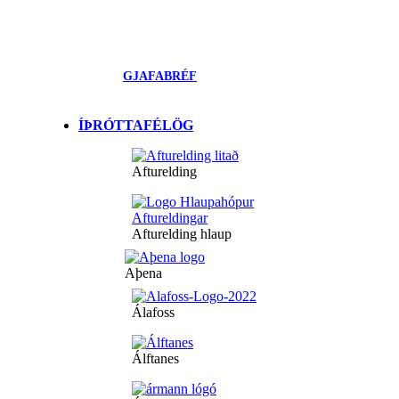
GJAFABRÉF
ÍÞRÓTTAFÉLÖG
Afturelding
Afturelding hlaup
Aþena
Álafoss
Álftanes