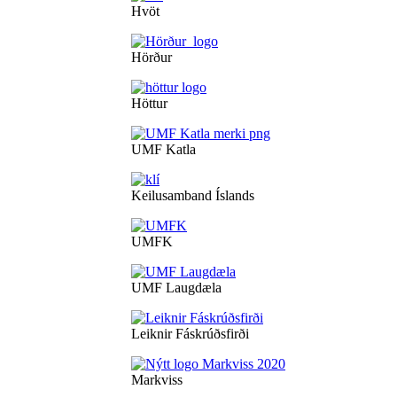
Hvöt
Hörður
Höttur
UMF Katla
Keilusamband Íslands
UMFK
UMF Laugdæla
Leiknir Fáskrúðsfirði
Markviss