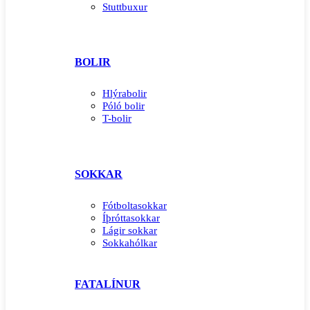
Stuttbuxur
BOLIR
Hlýrabolir
Póló bolir
T-bolir
SOKKAR
Fótboltasokkar
Íþróttasokkar
Lágir sokkar
Sokkahólkar
FATALÍNUR