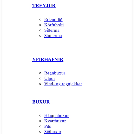
TREYJUR
Erlend lið
Körfubolti
Síðerma
Stutterma
YFIRHAFNIR
Regnbuxur
Úlpur
Vind- og regnjakkar
BUXUR
Hlaupabuxur
Kvartbuxur
Pils
Síðbuxur