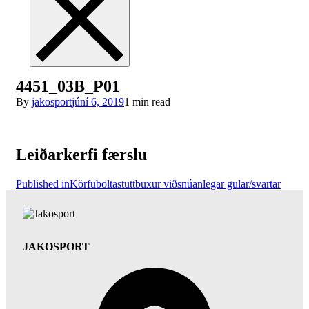
4451_03B_P01
By
jakosport
júní 6, 2019
1 min read
Leiðarkerfi færslu
Published in
Körfuboltastuttbuxur viðsnúanlegar gular/svartar
JAKOSPORT