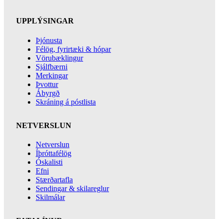
UPPLÝSINGAR
Þjónusta
Félög, fyrirtæki & hópar
Vörubæklingur
Sjálfbærni
Merkingar
Þvottur
Ábyrgð
Skráning á póstlista
NETVERSLUN
Netverslun
Íþróttafélög
Óskalisti
Efni
Stærðartafla
Sendingar & skilareglur
Skilmálar