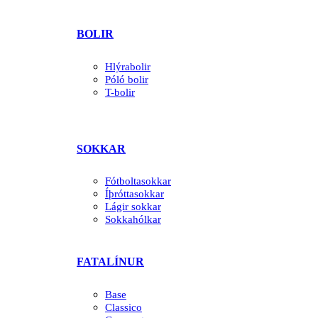
BOLIR
Hlýrabolir
Póló bolir
T-bolir
SOKKAR
Fótboltasokkar
Íþróttasokkar
Lágir sokkar
Sokkahólkar
FATALÍNUR
Base
Classico