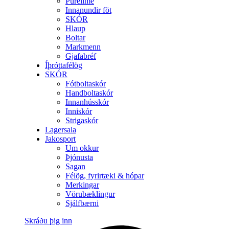
Purelime
Innanundir föt
SKÓR
Hlaup
Boltar
Markmenn
Gjafabréf
Íþróttafélög
SKÓR
Fótboltaskór
Handboltaskór
Innanhússkór
Inniskór
Strigaskór
Lagersala
Jakosport
Um okkur
Þjónusta
Sagan
Félög, fyrirtæki & hópar
Merkingar
Vörubæklingur
Sjálfbærni
Skráðu þig inn