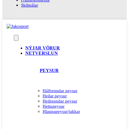
Skilmálar
NÝJAR VÖRUR
NETVERSLUN
PEYSUR
Hálfrenndar peysur
Heilar peysur
Heilrenndar peysur
Hettupeysur
Hlaupapeysur/jakkar