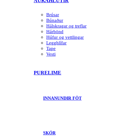
AUKAHLUTIR
Brúsar
Búnaður
Hálskragar og treflar
Hárbönd
Húfur og vettlingar
Legghlífar
Tape
Vesti
PURELIME
INNANUNDIR FÖT
SKÓR