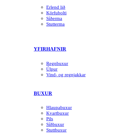
Erlend lið
Körfubolti
Síðerma
Stutterma
YFIRHAFNIR
Regnbuxur
Úlpur
Vind- og regnjakkar
BUXUR
Hlaupabuxur
Kvartbuxur
Pils
Síðbuxur
Stuttbuxur