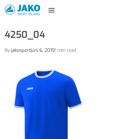
4250_04
By
jakosport
júní 6, 2019
1 min read