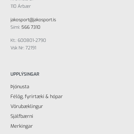
110 Árbær
jakosport@jakosport.is
Sími:
566 7310
Kt.: 600801-2790
Vsk Nr: 72191
UPPLÝSINGAR
Þjónusta
Félög, fyrirtæki & hópar
Vörubæklingur
Sjálfbærni
Merkingar