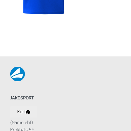
JAKOSPORT
Kort
(Namo ehf)
Krókháls 5F