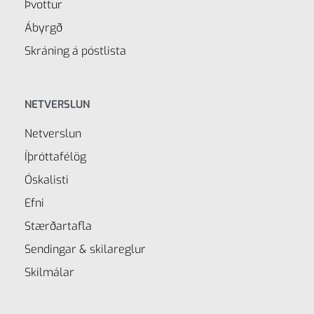
Þvottur
Ábyrgð
Skráning á póstlista
NETVERSLUN
Netverslun
Íþróttafélög
Óskalisti
Efni
Stærðartafla
Sendingar & skilareglur
Skilmálar