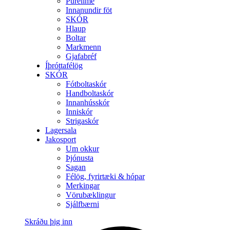
Purelime
Innanundir föt
SKÓR
Hlaup
Boltar
Markmenn
Gjafabréf
Íþróttafélög
SKÓR
Fótboltaskór
Handboltaskór
Innanhússkór
Inniskór
Strigaskór
Lagersala
Jakosport
Um okkur
Þjónusta
Sagan
Félög, fyrirtæki & hópar
Merkingar
Vörubæklingur
Sjálfbærni
Skráðu þig inn