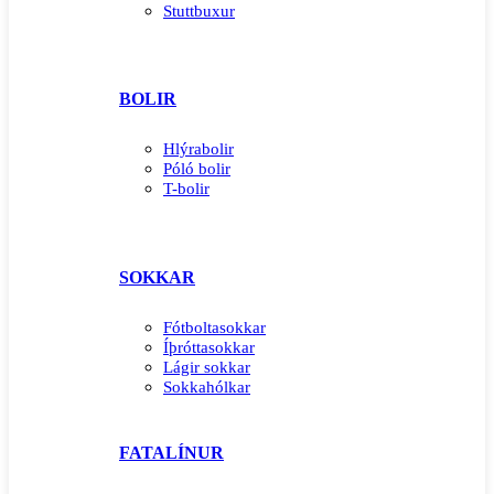
Stuttbuxur
BOLIR
Hlýrabolir
Póló bolir
T-bolir
SOKKAR
Fótboltasokkar
Íþróttasokkar
Lágir sokkar
Sokkahólkar
FATALÍNUR