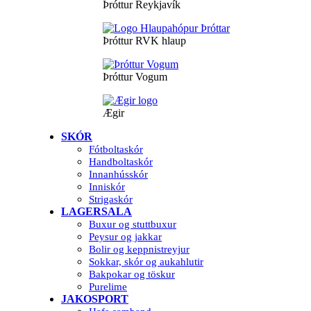
Þróttur Reykjavík
Þróttur RVK hlaup
Þróttur Vogum
Ægir
SKÓR
Fótboltaskór
Handboltaskór
Innanhússkór
Inniskór
Strigaskór
LAGERSALA
Buxur og stuttbuxur
Peysur og jakkar
Bolir og keppnistreyjur
Sokkar, skór og aukahlutir
Bakpokar og töskur
Purelime
JAKOSPORT