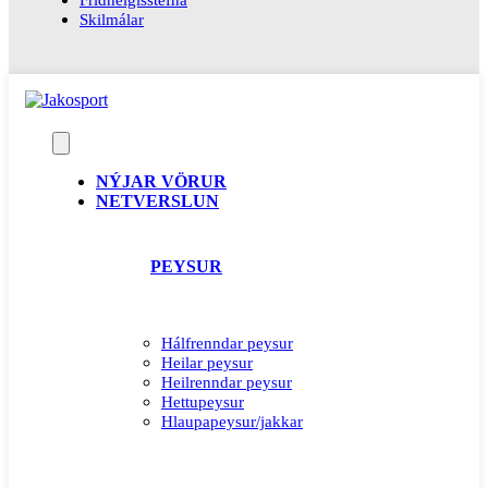
Skilmálar
NÝJAR VÖRUR
NETVERSLUN
PEYSUR
Hálfrenndar peysur
Heilar peysur
Heilrenndar peysur
Hettupeysur
Hlaupapeysur/jakkar