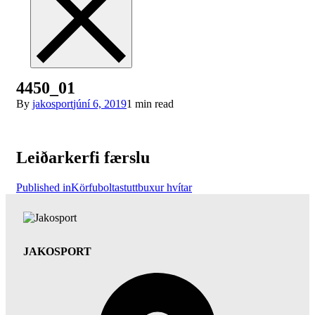
4450_01
By
jakosport
júní 6, 2019
1 min read
Leiðarkerfi færslu
Published in
Körfuboltastuttbuxur hvítar
JAKOSPORT