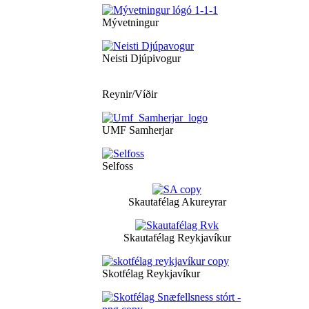
Mývetningur
Neisti Djúpivogur
Reynir/Víðir
UMF Samherjar
Selfoss
Skautafélag Akureyrar
Skautafélag Reykjavíkur
Skotfélag Reykjavíkur