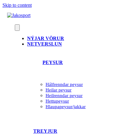
Skip to content
NÝJAR VÖRUR
NETVERSLUN
PEYSUR
Hálfrenndar peysur
Heilar peysur
Heilrenndar peysur
Hettupeysur
Hlaupapeysur/jakkar
TREYJUR