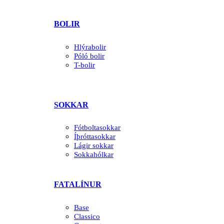
BOLIR
Hlýrabolir
Póló bolir
T-bolir
SOKKAR
Fótboltasokkar
Íþróttasokkar
Lágir sokkar
Sokkahólkar
FATALÍNUR
Base
Classico