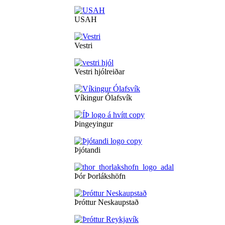
USAH
Vestri
Vestri hjólreiðar
Víkingur Ólafsvík
Þingeyingur
Þjótandi
Þór Þorlákshöfn
Þróttur Neskaupstað