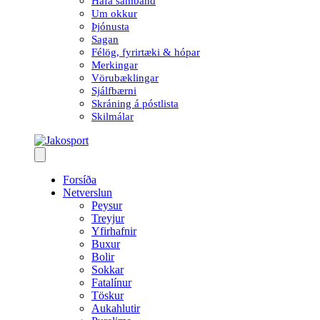
Hafa samband
Um okkur
Þjónusta
Sagan
Félög, fyrirtæki & hópar
Merkingar
Vörubæklingar
Sjálfbærni
Skráning á póstlista
Skilmálar
Forsíða
Netverslun
Peysur
Treyjur
Yfirhafnir
Buxur
Bolir
Sokkar
Fatalínur
Töskur
Aukahlutir