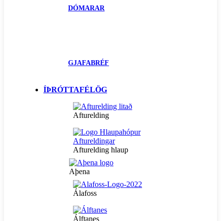
DÓMARAR
GJAFABRÉF
ÍÞRÓTTAFÉLÖG
Afturelding
Afturelding hlaup
Aþena
Álafoss
Álftanes