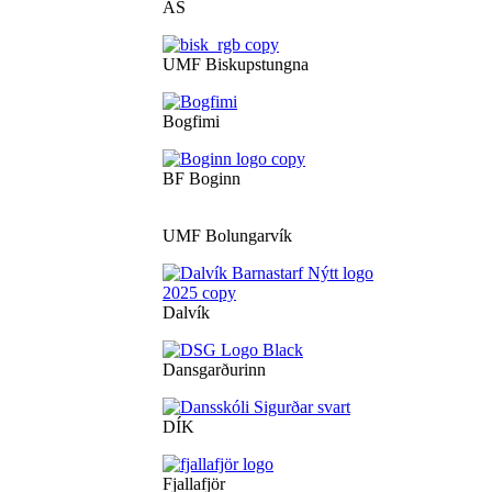
ÁS
UMF Biskupstungna
Bogfimi
BF Boginn
UMF Bolungarvík
Dalvík
Dansgarðurinn
DÍK
Fjallafjör