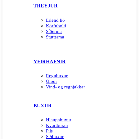
TREYJUR
Erlend lið
Körfubolti
Síðerma
Stutterma
YFIRHAFNIR
Regnbuxur
Úlpur
Vind- og regnjakkar
BUXUR
Hlaupabuxur
Kvartbuxur
Pils
Síðbuxur