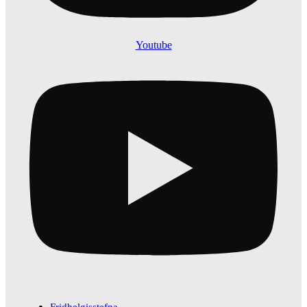
Youtube
Fridhelgisstefna