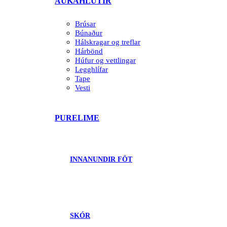
AUKAHLUTIR
Brúsar
Búnaður
Hálskragar og treflar
Hárbönd
Húfur og vettlingar
Legghlífar
Tape
Vesti
PURELIME
INNANUNDIR FÖT
SKÓR