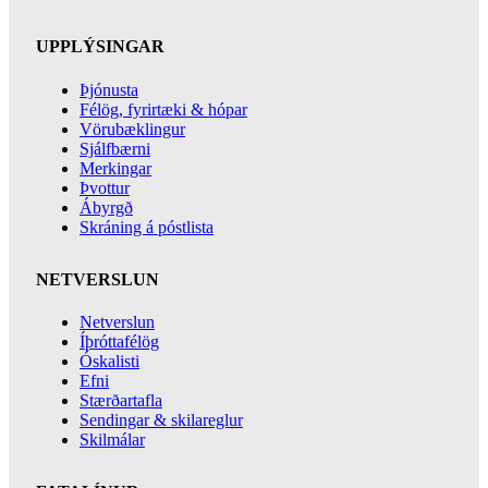
UPPLÝSINGAR
Þjónusta
Félög, fyrirtæki & hópar
Vörubæklingur
Sjálfbærni
Merkingar
Þvottur
Ábyrgð
Skráning á póstlista
NETVERSLUN
Netverslun
Íþróttafélög
Óskalisti
Efni
Stærðartafla
Sendingar & skilareglur
Skilmálar