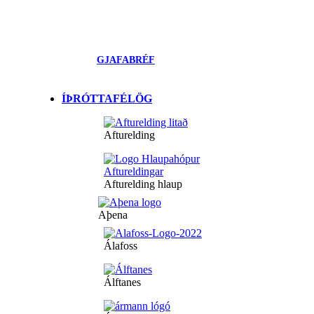
GJAFABRÉF
ÍÞRÓTTAFÉLÖG
Afturelding
Afturelding hlaup
Aþena
Álafoss
Álftanes