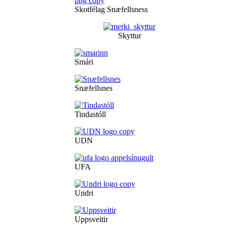
Skotfélag Snæfellsness
Skyttur
Smári
Snæfellsnes
Tindastóll
UDN
UFA
Undri
Uppsveitir