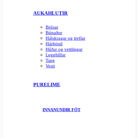
AUKAHLUTIR
Brúsar
Búnaður
Hálskragar og treflar
Hárbönd
Húfur og vettlingar
Legghlífar
Tape
Vesti
PURELIME
INNANUNDIR FÖT