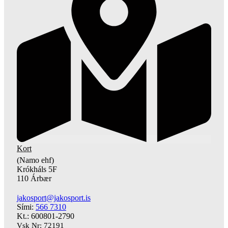
Kort
(Namo ehf)
Krókháls 5F
110 Árbær
jakosport@jakosport.is
Sími:
566 7310
Kt.: 600801-2790
Vsk Nr: 72191