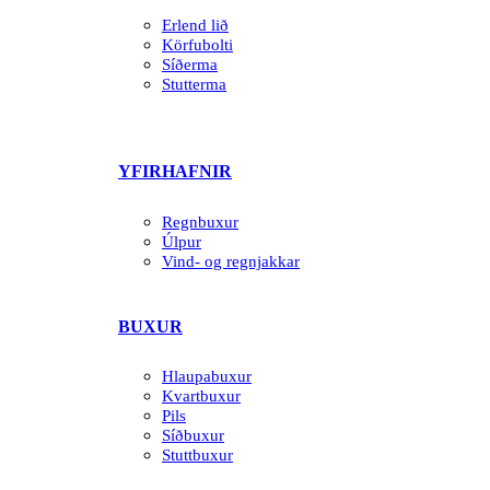
Erlend lið
Körfubolti
Síðerma
Stutterma
YFIRHAFNIR
Regnbuxur
Úlpur
Vind- og regnjakkar
BUXUR
Hlaupabuxur
Kvartbuxur
Pils
Síðbuxur
Stuttbuxur