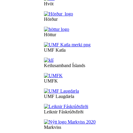
Hvöt
Hörður
Höttur
UMF Katla
Keilusamband Íslands
UMFK
UMF Laugdæla
Leiknir Fáskrúðsfirði
Markviss