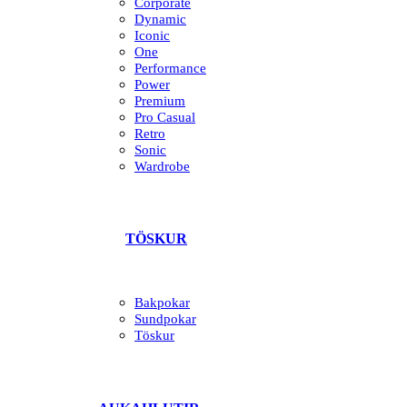
Corporate
Dynamic
Iconic
One
Performance
Power
Premium
Pro Casual
Retro
Sonic
Wardrobe
TÖSKUR
Bakpokar
Sundpokar
Töskur