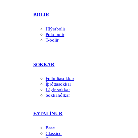
BOLIR
Hlýrabolir
Póló bolir
T-bolir
SOKKAR
Fótboltasokkar
Íþróttasokkar
Lágir sokkar
Sokkahólkar
FATALÍNUR
Base
Classico