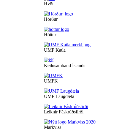
Hvöt
Hörður
Höttur
UMF Katla
Keilusamband Íslands
UMFK
UMF Laugdæla
Leiknir Fáskrúðsfirði
Markviss