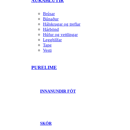
AUKAHLUTIR
Brúsar
Búnaður
Hálskragar og treflar
Hárbönd
Húfur og vettlingar
Legghlífar
Tape
Vesti
PURELIME
INNANUNDIR FÖT
SKÓR