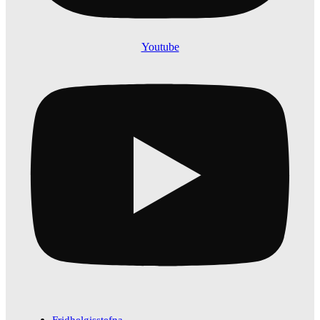
Youtube
Fridhelgisstefna