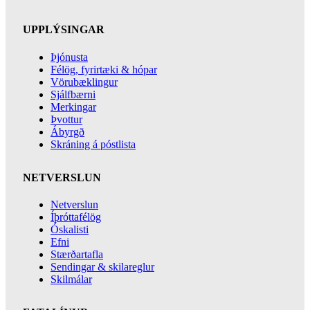
UPPLÝSINGAR
Þjónusta
Félög, fyrirtæki & hópar
Vörubæklingur
Sjálfbærni
Merkingar
Þvottur
Ábyrgð
Skráning á póstlista
NETVERSLUN
Netverslun
Íþróttafélög
Óskalisti
Efni
Stærðartafla
Sendingar & skilareglur
Skilmálar