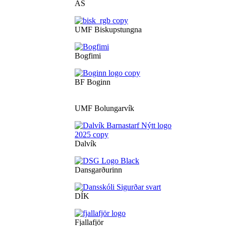
ÁS
UMF Biskupstungna
Bogfimi
BF Boginn
UMF Bolungarvík
Dalvík
Dansgarðurinn
DÍK
Fjallafjör