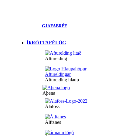
GJAFABRÉF
ÍÞRÓTTAFÉLÖG
Afturelding
Afturelding hlaup
Aþena
Álafoss
Álftanes