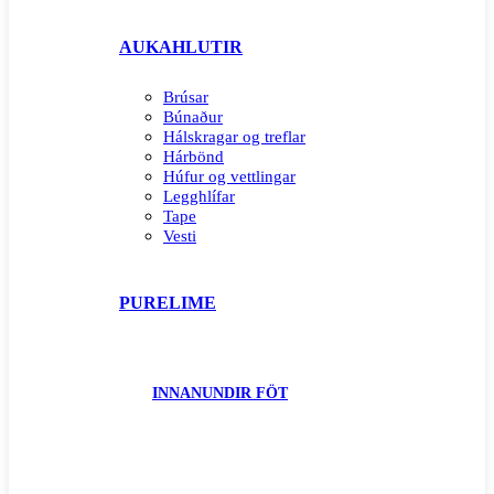
AUKAHLUTIR
Brúsar
Búnaður
Hálskragar og treflar
Hárbönd
Húfur og vettlingar
Legghlífar
Tape
Vesti
PURELIME
INNANUNDIR FÖT