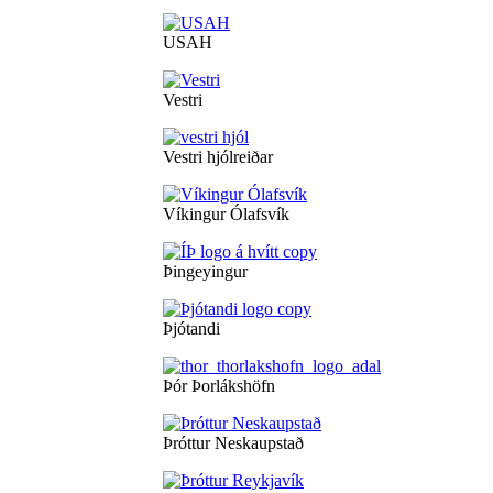
USAH
Vestri
Vestri hjólreiðar
Víkingur Ólafsvík
Þingeyingur
Þjótandi
Þór Þorlákshöfn
Þróttur Neskaupstað