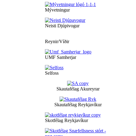
Mývetningur
Neisti Djúpivogur
Reynir/Víðir
UMF Samherjar
Selfoss
Skautafélag Akureyrar
Skautafélag Reykjavíkur
Skotfélag Reykjavíkur