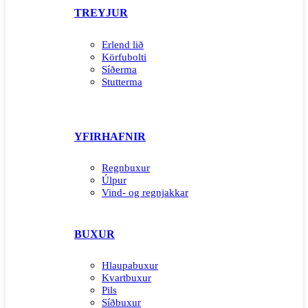
TREYJUR
Erlend lið
Körfubolti
Síðerma
Stutterma
YFIRHAFNIR
Regnbuxur
Úlpur
Vind- og regnjakkar
BUXUR
Hlaupabuxur
Kvartbuxur
Pils
Síðbuxur