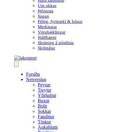
Hafa samband
Um okkur
Þjónusta
Sagan
Félög, fyrirtæki & hópar
Merkingar
Vörubæklingar
Sjálfbærni
Skráning á póstlista
Skilmálar
Forsíða
Netverslun
Peysur
Treyjur
Yfirhafnir
Buxur
Bolir
Sokkar
Fatalínur
Töskur
Aukahlutir