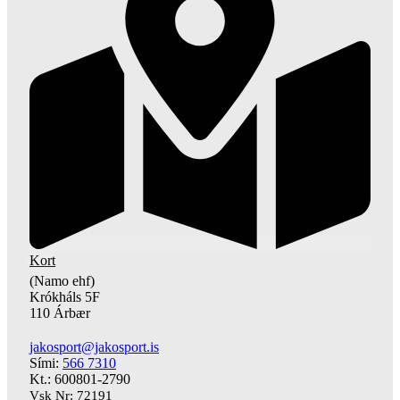
Kort
(Namo ehf)
Krókháls 5F
110 Árbær
jakosport@jakosport.is
Sími:
566 7310
Kt.: 600801-2790
Vsk Nr: 72191