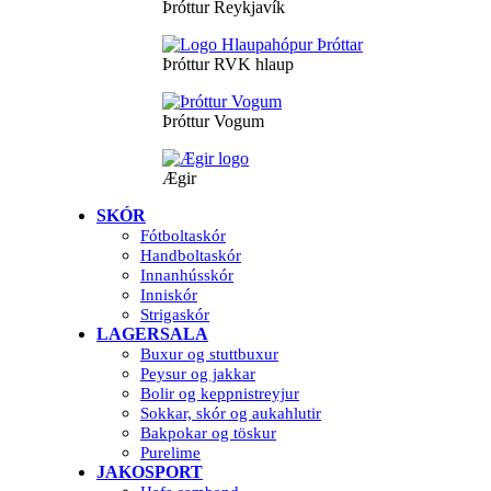
Þróttur Reykjavík
Þróttur RVK hlaup
Þróttur Vogum
Ægir
SKÓR
Fótboltaskór
Handboltaskór
Innanhússkór
Inniskór
Strigaskór
LAGERSALA
Buxur og stuttbuxur
Peysur og jakkar
Bolir og keppnistreyjur
Sokkar, skór og aukahlutir
Bakpokar og töskur
Purelime
JAKOSPORT