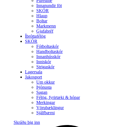
Purelime
Innanundir föt
SKÓR
Hlaup
Boltar
Markmenn
Gjafabréf
Íþróttafélög
SKÓR
Fótboltaskór
Handboltaskór
Innanhússkór
Inniskór
Strigaskór
Lagersala
Jakosport
Um okkur
Þjónusta
Sagan
Félög, fyrirtæki & hópar
Merkingar
Vörubæklingur
Sjálfbærni
Skráðu þig inn