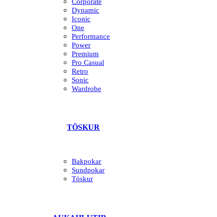
Corporate
Dynamic
Iconic
One
Performance
Power
Premium
Pro Casual
Retro
Sonic
Wardrobe
TÖSKUR
Bakpokar
Sundpokar
Töskur