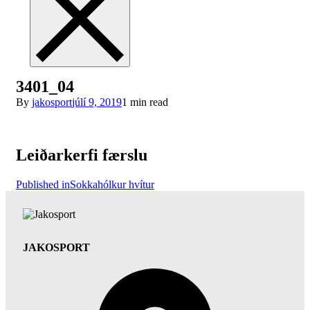
3401_04
By
jakosport
júlí 9, 2019
1 min read
Leiðarkerfi færslu
Published in
Sokkahólkur hvítur
JAKOSPORT