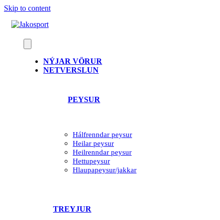
Skip to content
NÝJAR VÖRUR
NETVERSLUN
PEYSUR
Hálfrenndar peysur
Heilar peysur
Heilrenndar peysur
Hettupeysur
Hlaupapeysur/jakkar
TREYJUR