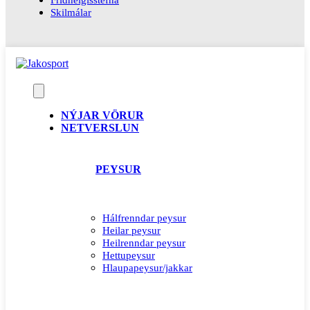
Skilmálar
NÝJAR VÖRUR
NETVERSLUN
PEYSUR
Hálfrenndar peysur
Heilar peysur
Heilrenndar peysur
Hettupeysur
Hlaupapeysur/jakkar