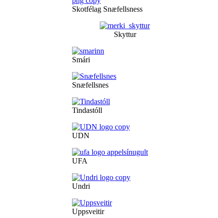
Skotfélag Snæfellsness
Skyttur
Smári
Snæfellsnes
Tindastóll
UDN
UFA
Undri
Uppsveitir