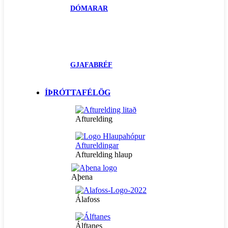
DÓMARAR
GJAFABRÉF
ÍÞRÓTTAFÉLÖG
Afturelding
Afturelding hlaup
Aþena
Álafoss
Álftanes