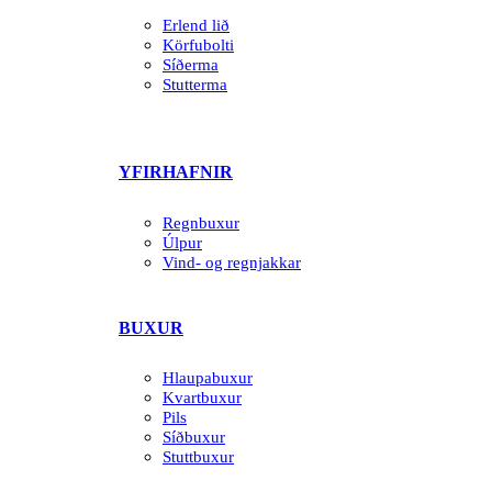
Erlend lið
Körfubolti
Síðerma
Stutterma
YFIRHAFNIR
Regnbuxur
Úlpur
Vind- og regnjakkar
BUXUR
Hlaupabuxur
Kvartbuxur
Pils
Síðbuxur
Stuttbuxur