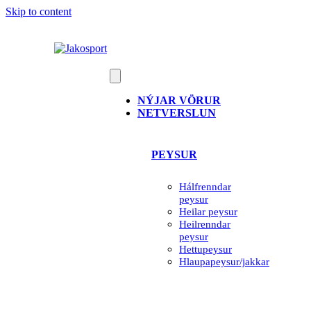
Skip to content
NÝJAR VÖRUR
NETVERSLUN
PEYSUR
Hálfrenndar
peysur
Heilar peysur
Heilrenndar
peysur
Hettupeysur
Hlaupapeysur/jakkar