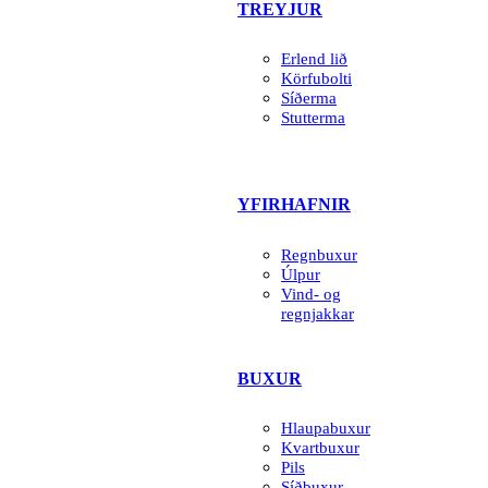
TREYJUR
Erlend lið
Körfubolti
Síðerma
Stutterma
YFIRHAFNIR
Regnbuxur
Úlpur
Vind- og
regnjakkar
BUXUR
Hlaupabuxur
Kvartbuxur
Pils
Síðbuxur