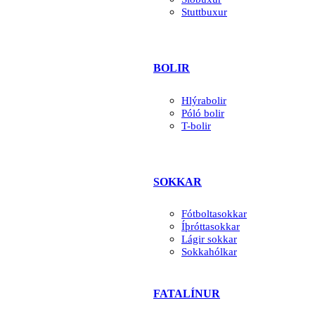
Stuttbuxur
BOLIR
Hlýrabolir
Póló bolir
T-bolir
SOKKAR
Fótboltasokkar
Íþróttasokkar
Lágir sokkar
Sokkahólkar
FATALÍNUR