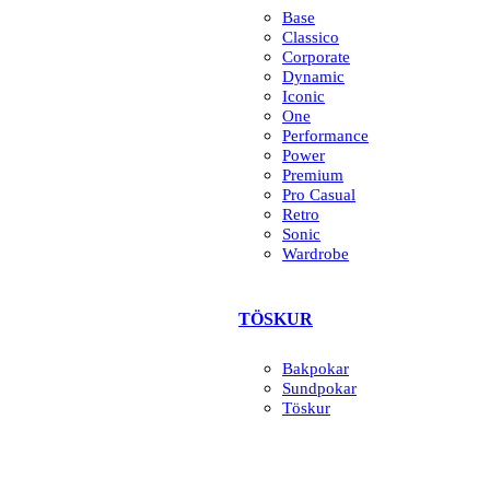
Base
Classico
Corporate
Dynamic
Iconic
One
Performance
Power
Premium
Pro Casual
Retro
Sonic
Wardrobe
TÖSKUR
Bakpokar
Sundpokar
Töskur