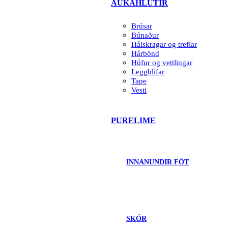
AUKAHLUTIR
Brúsar
Búnaður
Hálskragar og treflar
Hárbönd
Húfur og vettlingar
Legghlífar
Tape
Vesti
PURELIME
INNANUNDIR FÖT
SKÓR