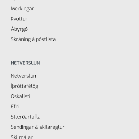
Merkingar
Þvottur
Ábyrgð
Skráning á póstlista
NETVERSLUN
Netverslun
Íþróttafélög
Óskalisti
Efni
Stærðartafla
Sendingar & skilareglur
Skilmálar