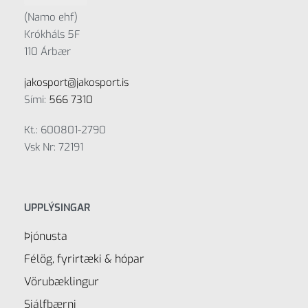
(Namo ehf)
Krókháls 5F
110 Árbær
jakosport@jakosport.is
Sími:
566 7310
Kt.: 600801-2790
Vsk Nr: 72191
UPPLÝSINGAR
Þjónusta
Félög, fyrirtæki & hópar
Vörubæklingur
Sjálfbærni