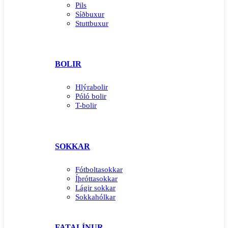
Pils
Síðbuxur
Stuttbuxur
BOLIR
Hlýrabolir
Póló bolir
T-bolir
SOKKAR
Fótboltasokkar
Íþróttasokkar
Lágir sokkar
Sokkahólkar
FATALÍNUR