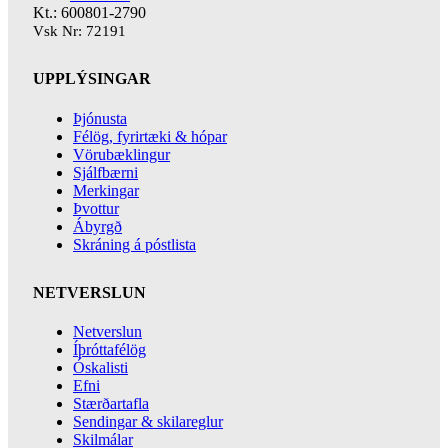
Kt.: 600801-2790
Vsk Nr: 72191
UPPLÝSINGAR
Þjónusta
Félög, fyrirtæki & hópar
Vörubæklingur
Sjálfbærni
Merkingar
Þvottur
Ábyrgð
Skráning á póstlista
NETVERSLUN
Netverslun
Íþróttafélög
Óskalisti
Efni
Stærðartafla
Sendingar & skilareglur
Skilmálar