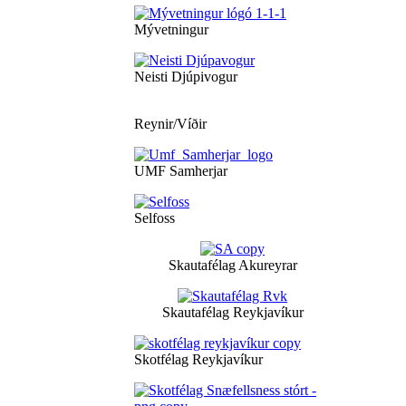
Mývetningur
Neisti Djúpivogur
Reynir/Víðir
UMF Samherjar
Selfoss
Skautafélag Akureyrar
Skautafélag Reykjavíkur
Skotfélag Reykjavíkur