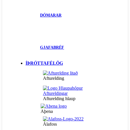
DÓMARAR
GJAFABRÉF
ÍÞRÓTTAFÉLÖG
Afturelding
Afturelding hlaup
Aþena
Álafoss