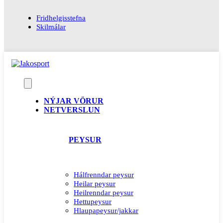
Fridhelgisstefna
Skilmálar
NÝJAR VÖRUR
NETVERSLUN
PEYSUR
Hálfrenndar peysur
Heilar peysur
Heilrenndar peysur
Hettupeysur
Hlaupapeysur/jakkar