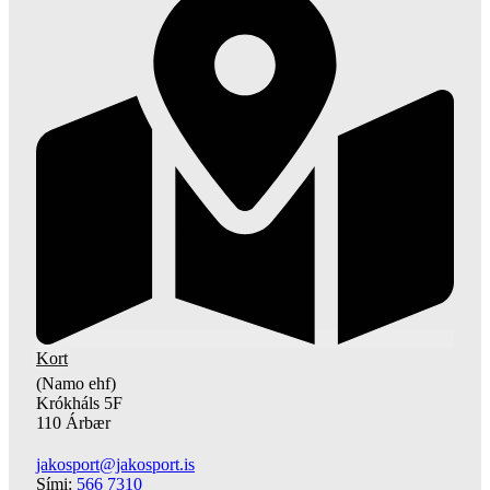
Kort
(Namo ehf)
Krókháls 5F
110 Árbær
jakosport@jakosport.is
Sími:
566 7310