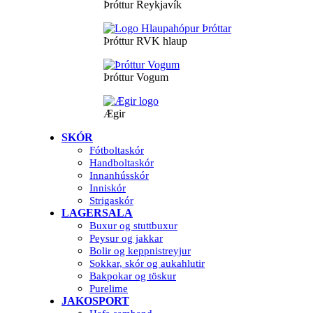
Þróttur Reykjavík
Þróttur RVK hlaup
Þróttur Vogum
Ægir
SKÓR
Fótboltaskór
Handboltaskór
Innanhússkór
Inniskór
Strigaskór
LAGERSALA
Buxur og stuttbuxur
Peysur og jakkar
Bolir og keppnistreyjur
Sokkar, skór og aukahlutir
Bakpokar og töskur
Purelime
JAKOSPORT