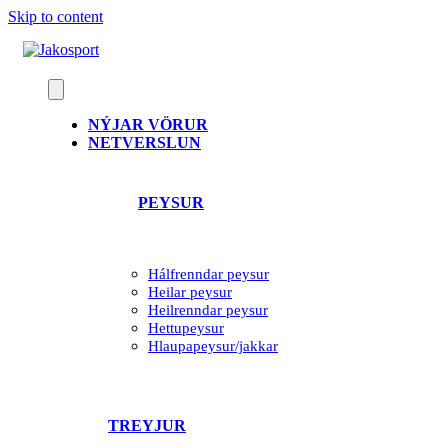
Skip to content
NÝJAR VÖRUR
NETVERSLUN
PEYSUR
Hálfrenndar peysur
Heilar peysur
Heilrenndar peysur
Hettupeysur
Hlaupapeysur/jakkar
TREYJUR