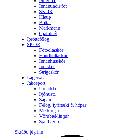
Purelime
Innanundir föt
SKÓR
Hlaup
Boltar
Markmenn
Gjafabréf
Íþróttafélög
SKÓR
Fótboltaskór
Handboltaskór
Innanhússkór
Inniskór
Strigaskór
Lagersala
Jakosport
Um okkur
Þjónusta
Sagan
Félög, fyrirtæki & hópar
Merkingar
Vörubæklingur
Sjálfbærni
Skráðu þig inn