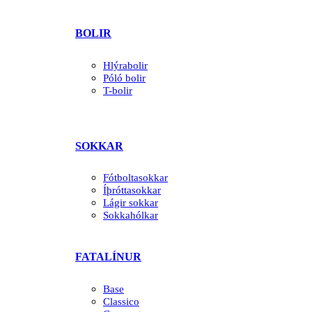
BOLIR
Hlýrabolir
Póló bolir
T-bolir
SOKKAR
Fótboltasokkar
Íþróttasokkar
Lágir sokkar
Sokkahólkar
FATALÍNUR
Base
Classico