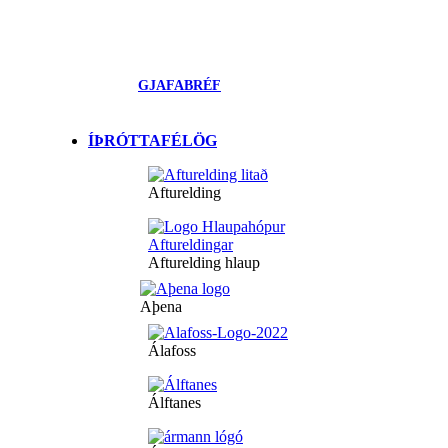
GJAFABRÉF
ÍÞRÓTTAFÉLÖG
Afturelding
Afturelding hlaup
Aþena
Álafoss
Álftanes