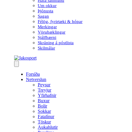
Hafa samband
Um okkur
Þjónusta
Sagan
Félög, fyrirtæki & hópar
Merkingar
Vörubæklingar
Sjálfbærni
Skráning á póstlista
Skilmálar
Forsíða
Netverslun
Peysur
Treyjur
Yfirhafnir
Buxur
Bolir
Sokkar
Fatalínur
Töskur
Aukahlutir