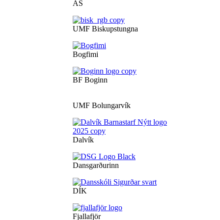
ÁS
UMF Biskupstungna
Bogfimi
BF Boginn
UMF Bolungarvík
Dalvík
Dansgarðurinn
DÍK
Fjallafjör