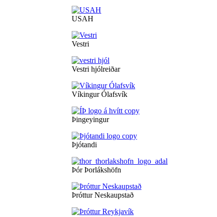
USAH
Vestri
Vestri hjólreiðar
Víkingur Ólafsvík
Þingeyingur
Þjótandi
Þór Þorlákshöfn
Þróttur Neskaupstað