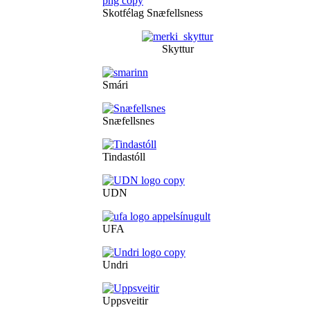
Skotfélag Snæfellsness
Skyttur
Smári
Snæfellsnes
Tindastóll
UDN
UFA
Undri
Uppsveitir