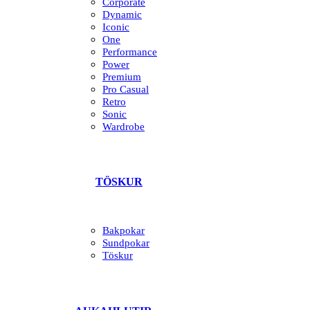
Corporate
Dynamic
Iconic
One
Performance
Power
Premium
Pro Casual
Retro
Sonic
Wardrobe
TÖSKUR
Bakpokar
Sundpokar
Töskur