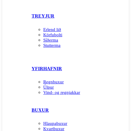
TREYJUR
Erlend lið
Körfubolti
Síðerma
Stutterma
YFIRHAFNIR
Regnbuxur
Úlpur
Vind- og regnjakkar
BUXUR
Hlaupabuxur
Kvartbuxur