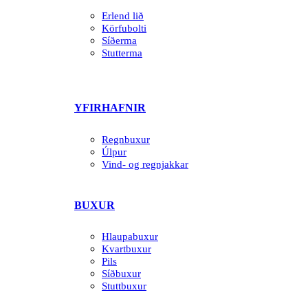
Erlend lið
Körfubolti
Síðerma
Stutterma
YFIRHAFNIR
Regnbuxur
Úlpur
Vind- og regnjakkar
BUXUR
Hlaupabuxur
Kvartbuxur
Pils
Síðbuxur
Stuttbuxur