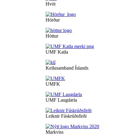
Hvöt
Hörður
Höttur
UMF Katla
Keilusamband Íslands
UMFK
UMF Laugdæla
Leiknir Fáskrúðsfirði
Markviss