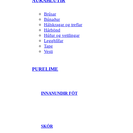
AUKAHLUTIR
Brúsar
Búnaður
Hálskragar og treflar
Hárbönd
Húfur og vettlingar
Legghlífar
Tape
Vesti
PURELIME
INNANUNDIR FÖT
SKÓR