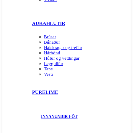
AUKAHLUTIR
Brúsar
Búnaður
Hálskragar og treflar
Hárbönd
Húfur og vettlingar
Legghlífar
Tape
Vesti
PURELIME
INNANUNDIR FÖT