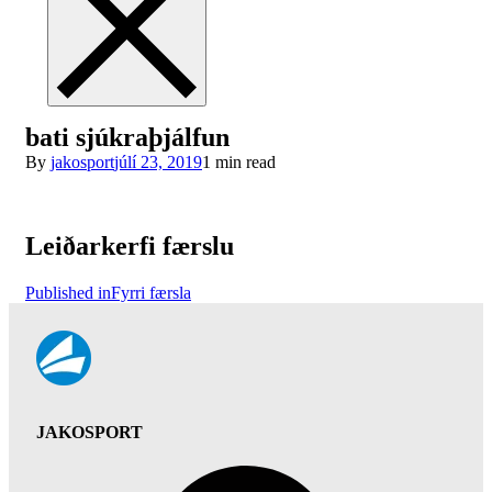
bati sjúkraþjálfun
By
jakosport
júlí 23, 2019
1 min read
Leiðarkerfi færslu
Published in
Fyrri færsla
JAKOSPORT