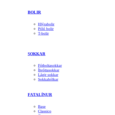
BOLIR
Hlýrabolir
Póló bolir
T-bolir
SOKKAR
Fótboltasokkar
Íþróttasokkar
Lágir sokkar
Sokkahólkar
FATALÍNUR
Base
Classico