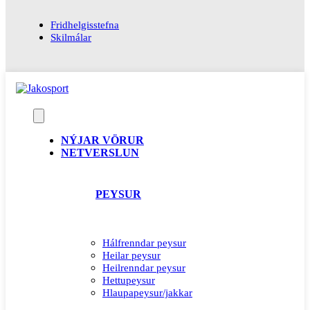
Fridhelgisstefna
Skilmálar
NÝJAR VÖRUR
NETVERSLUN
PEYSUR
Hálfrenndar peysur
Heilar peysur
Heilrenndar peysur
Hettupeysur
Hlaupapeysur/jakkar