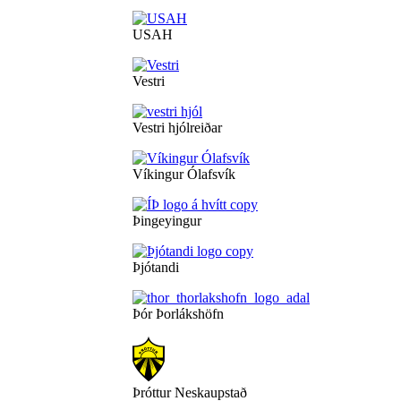
USAH
Vestri
Vestri hjólreiðar
Víkingur Ólafsvík
Þingeyingur
Þjótandi
Þór Þorlákshöfn
Þróttur Neskaupstað