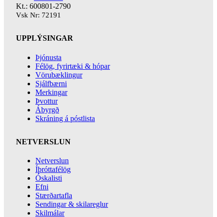
Kt.: 600801-2790
Vsk Nr: 72191
UPPLÝSINGAR
Þjónusta
Félög, fyrirtæki & hópar
Vörubæklingur
Sjálfbærni
Merkingar
Þvottur
Ábyrgð
Skráning á póstlista
NETVERSLUN
Netverslun
Íþróttafélög
Óskalisti
Efni
Stærðartafla
Sendingar & skilareglur
Skilmálar