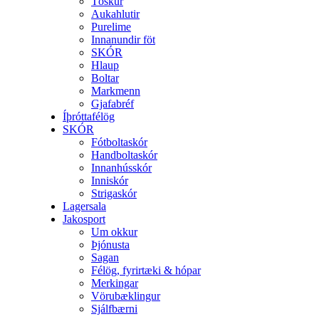
Töskur
Aukahlutir
Purelime
Innanundir föt
SKÓR
Hlaup
Boltar
Markmenn
Gjafabréf
Íþróttafélög
SKÓR
Fótboltaskór
Handboltaskór
Innanhússkór
Inniskór
Strigaskór
Lagersala
Jakosport
Um okkur
Þjónusta
Sagan
Félög, fyrirtæki & hópar
Merkingar
Vörubæklingur
Sjálfbærni