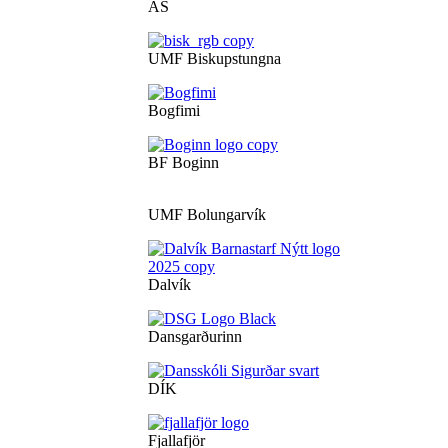
ÁS
UMF Biskupstungna
Bogfimi
BF Boginn
UMF Bolungarvík
Dalvík
Dansgarðurinn
DÍK
Fjallafjör