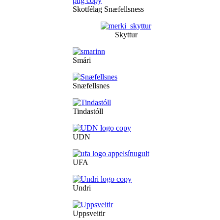
Skotfélag Snæfellsness
Skyttur
Smári
Snæfellsnes
Tindastóll
UDN
UFA
Undri
Uppsveitir