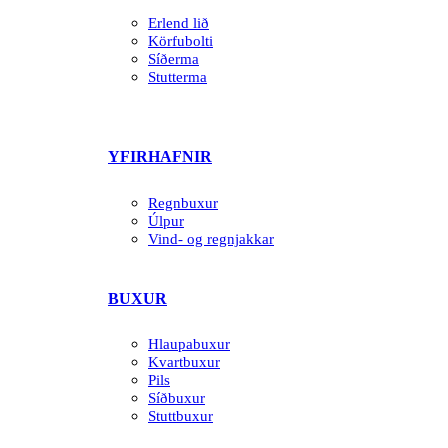
Erlend lið
Körfubolti
Síðerma
Stutterma
YFIRHAFNIR
Regnbuxur
Úlpur
Vind- og regnjakkar
BUXUR
Hlaupabuxur
Kvartbuxur
Pils
Síðbuxur
Stuttbuxur