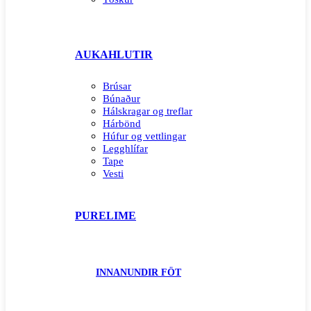
AUKAHLUTIR
Brúsar
Búnaður
Hálskragar og treflar
Hárbönd
Húfur og vettlingar
Legghlífar
Tape
Vesti
PURELIME
INNANUNDIR FÖT