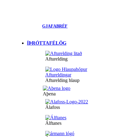
GJAFABRÉF
ÍÞRÓTTAFÉLÖG
Afturelding
Afturelding hlaup
Aþena
Álafoss
Álftanes