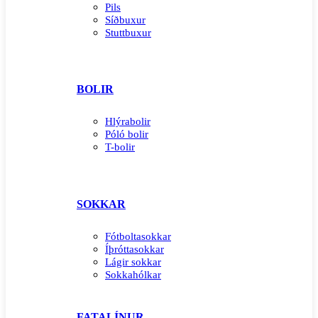
Pils
Síðbuxur
Stuttbuxur
BOLIR
Hlýrabolir
Póló bolir
T-bolir
SOKKAR
Fótboltasokkar
Íþróttasokkar
Lágir sokkar
Sokkahólkar
FATALÍNUR