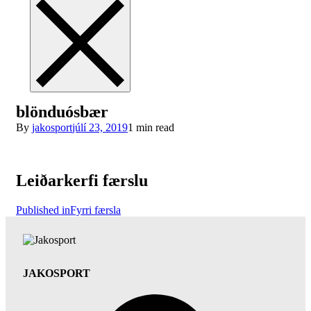
blönduósbær
By
jakosport
júlí 23, 2019
1 min read
Leiðarkerfi færslu
Published in
Fyrri færsla
JAKOSPORT