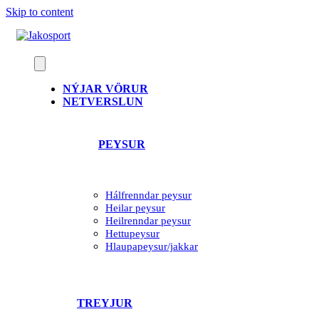
Skip to content
NÝJAR VÖRUR
NETVERSLUN
PEYSUR
Hálfrenndar peysur
Heilar peysur
Heilrenndar peysur
Hettupeysur
Hlaupapeysur/jakkar
TREYJUR