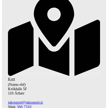
Kort
(Namo ehf)
Krókháls 5F
110 Árbær
jakosport@jakosport.is
Sími:
566 7310