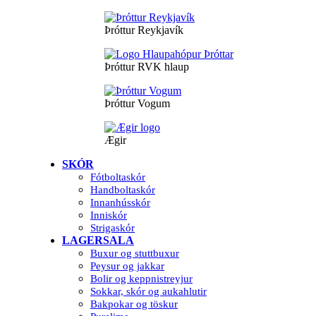
Þróttur Reykjavík
Þróttur RVK hlaup
Þróttur Vogum
Ægir
SKÓR
Fótboltaskór
Handboltaskór
Innanhússkór
Inniskór
Strigaskór
LAGERSALA
Buxur og stuttbuxur
Peysur og jakkar
Bolir og keppnistreyjur
Sokkar, skór og aukahlutir
Bakpokar og töskur