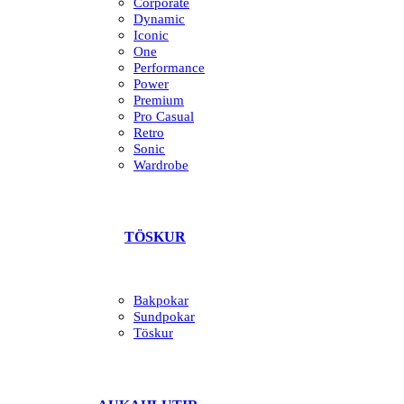
Corporate
Dynamic
Iconic
One
Performance
Power
Premium
Pro Casual
Retro
Sonic
Wardrobe
TÖSKUR
Bakpokar
Sundpokar
Töskur