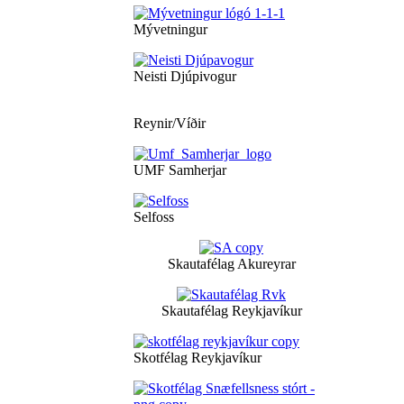
Mývetningur
Neisti Djúpivogur
Reynir/Víðir
UMF Samherjar
Selfoss
Skautafélag Akureyrar
Skautafélag Reykjavíkur
Skotfélag Reykjavíkur