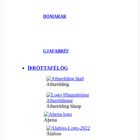
DÓMARAR
GJAFABRÉF
ÍÞRÓTTAFÉLÖG
Afturelding
Afturelding hlaup
Aþena
Álafoss