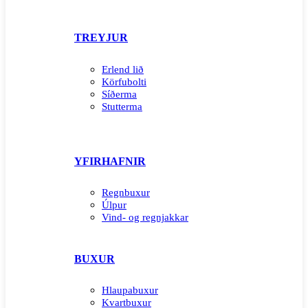
TREYJUR
Erlend lið
Körfubolti
Síðerma
Stutterma
YFIRHAFNIR
Regnbuxur
Úlpur
Vind- og regnjakkar
BUXUR
Hlaupabuxur
Kvartbuxur