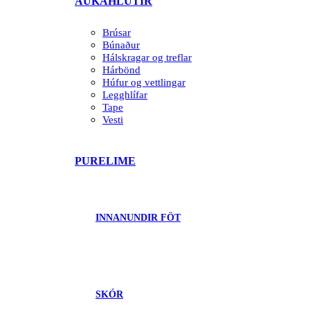
AUKAHLUTIR
Brúsar
Búnaður
Hálskragar og treflar
Hárbönd
Húfur og vettlingar
Legghlífar
Tape
Vesti
PURELIME
INNANUNDIR FÖT
SKÓR