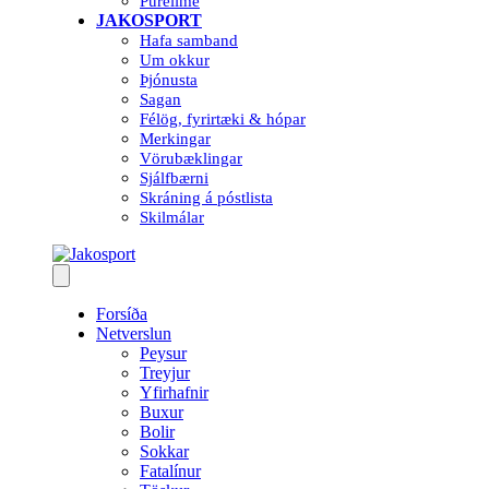
Purelime
JAKOSPORT
Hafa samband
Um okkur
Þjónusta
Sagan
Félög, fyrirtæki & hópar
Merkingar
Vörubæklingar
Sjálfbærni
Skráning á póstlista
Skilmálar
Forsíða
Netverslun
Peysur
Treyjur
Yfirhafnir
Buxur
Bolir
Sokkar
Fatalínur