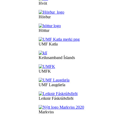
Hvöt
Hörður
Höttur
UMF Katla
Keilusamband Íslands
UMFK
UMF Laugdæla
Leiknir Fáskrúðsfirði
Markviss