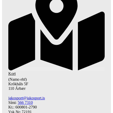
Kort
(Namo ehf)
Krókháls 5F
110 Árbær
jakosport@jakosport.is
Sími:
566 7310
Kt.: 600801-2790
Vsk Nr: 72191