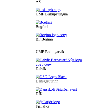
ÁS
UMF Biskupstungna
Bogfimi
BF Boginn
UMF Bolungarvík
Dalvík
Dansgarðurinn
DÍK
Fjallafjör