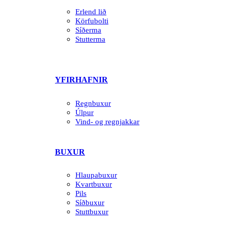
Erlend lið
Körfubolti
Síðerma
Stutterma
YFIRHAFNIR
Regnbuxur
Úlpur
Vind- og regnjakkar
BUXUR
Hlaupabuxur
Kvartbuxur
Pils
Síðbuxur
Stuttbuxur