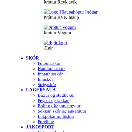
Þróttur Reykjavík
Þróttur RVK hlaup
Þróttur Vogum
Ægir
SKÓR
Fótboltaskór
Handboltaskór
Innanhússkór
Inniskór
Strigaskór
LAGERSALA
Buxur og stuttbuxur
Peysur og jakkar
Bolir og keppnistreyjur
Sokkar, skór og aukahlutir
Bakpokar og töskur
Purelime
JAKOSPORT