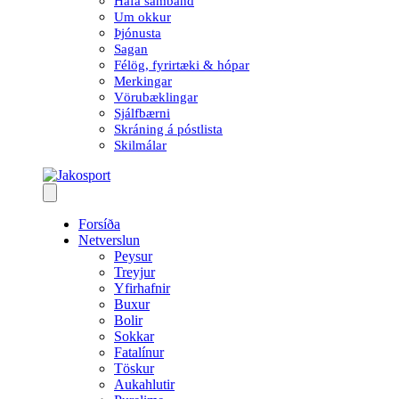
Hafa samband
Um okkur
Þjónusta
Sagan
Félög, fyrirtæki & hópar
Merkingar
Vörubæklingar
Sjálfbærni
Skráning á póstlista
Skilmálar
Forsíða
Netverslun
Peysur
Treyjur
Yfirhafnir
Buxur
Bolir
Sokkar
Fatalínur
Töskur
Aukahlutir