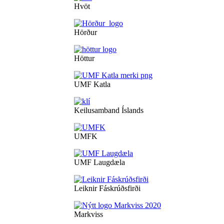
Hvöt
Hörður
Höttur
UMF Katla
Keilusamband Íslands
UMFK
UMF Laugdæla
Leiknir Fáskrúðsfirði
Markviss