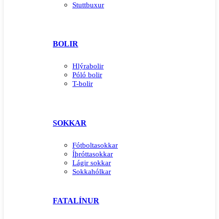
Stuttbuxur
BOLIR
Hlýrabolir
Póló bolir
T-bolir
SOKKAR
Fótboltasokkar
Íþróttasokkar
Lágir sokkar
Sokkahólkar
FATALÍNUR