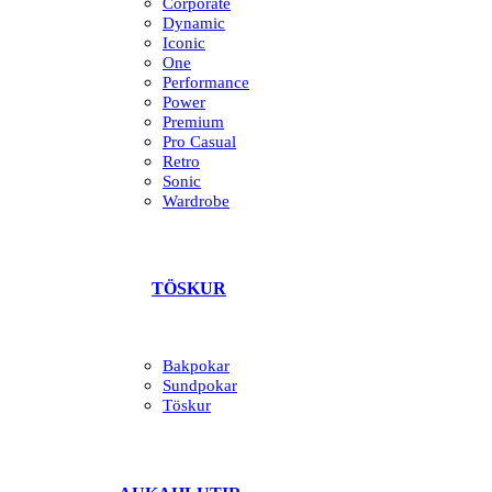
Corporate
Dynamic
Iconic
One
Performance
Power
Premium
Pro Casual
Retro
Sonic
Wardrobe
TÖSKUR
Bakpokar
Sundpokar
Töskur