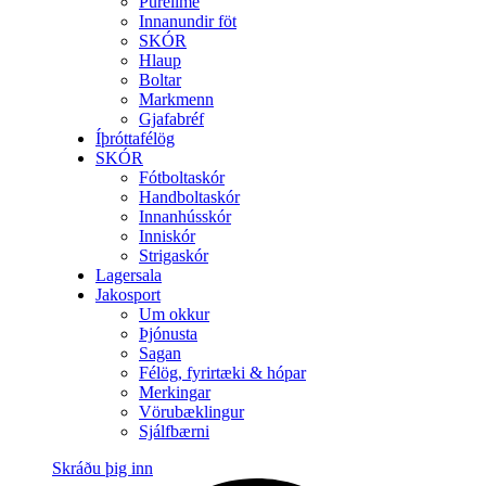
Purelime
Innanundir föt
SKÓR
Hlaup
Boltar
Markmenn
Gjafabréf
Íþróttafélög
SKÓR
Fótboltaskór
Handboltaskór
Innanhússkór
Inniskór
Strigaskór
Lagersala
Jakosport
Um okkur
Þjónusta
Sagan
Félög, fyrirtæki & hópar
Merkingar
Vörubæklingur
Sjálfbærni
Skráðu þig inn