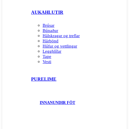
AUKAHLUTIR
Brúsar
Búnaður
Hálskragar og treflar
Hárbönd
Húfur og vettlingar
Legghlífar
Tape
Vesti
PURELIME
INNANUNDIR FÖT