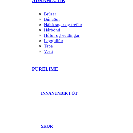
AUKAHLUTIR
Brúsar
Búnaður
Hálskragar og treflar
Hárbönd
Húfur og vettlingar
Legghlífar
Tape
Vesti
PURELIME
INNANUNDIR FÖT
SKÓR