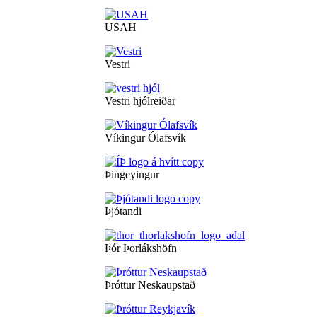
USAH
Vestri
Vestri hjólreiðar
Víkingur Ólafsvík
Þingeyingur
Þjótandi
Þór Þorlákshöfn
Þróttur Neskaupstað