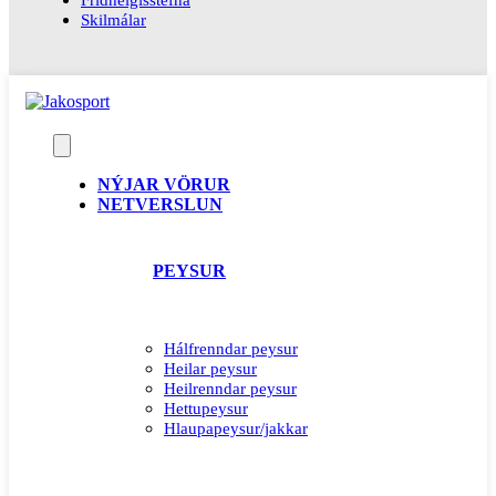
Skilmálar
NÝJAR VÖRUR
NETVERSLUN
PEYSUR
Hálfrenndar peysur
Heilar peysur
Heilrenndar peysur
Hettupeysur
Hlaupapeysur/jakkar