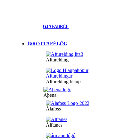
GJAFABRÉF
ÍÞRÓTTAFÉLÖG
Afturelding
Afturelding hlaup
Aþena
Álafoss
Álftanes