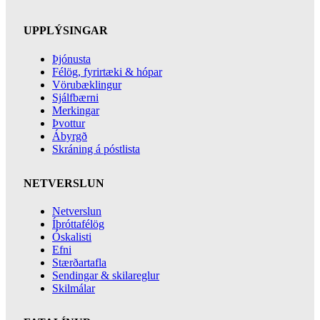
UPPLÝSINGAR
Þjónusta
Félög, fyrirtæki & hópar
Vörubæklingur
Sjálfbærni
Merkingar
Þvottur
Ábyrgð
Skráning á póstlista
NETVERSLUN
Netverslun
Íþróttafélög
Óskalisti
Efni
Stærðartafla
Sendingar & skilareglur
Skilmálar