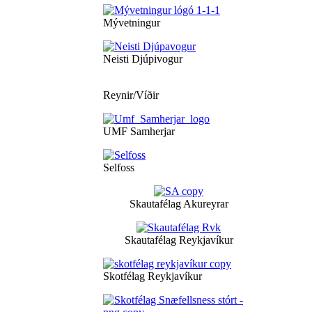
Mývetningur
Neisti Djúpivogur
Reynir/Víðir
UMF Samherjar
Selfoss
Skautafélag Akureyrar
Skautafélag Reykjavíkur
Skotfélag Reykjavíkur