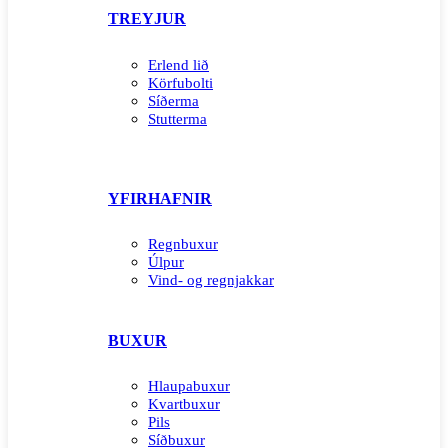
TREYJUR
Erlend lið
Körfubolti
Síðerma
Stutterma
YFIRHAFNIR
Regnbuxur
Úlpur
Vind- og regnjakkar
BUXUR
Hlaupabuxur
Kvartbuxur
Pils
Síðbuxur