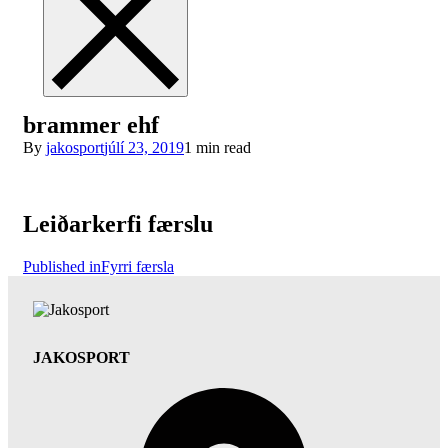
brammer ehf
By
jakosport
júlí 23, 2019
1 min read
Leiðarkerfi færslu
Published in
Fyrri færsla
JAKOSPORT