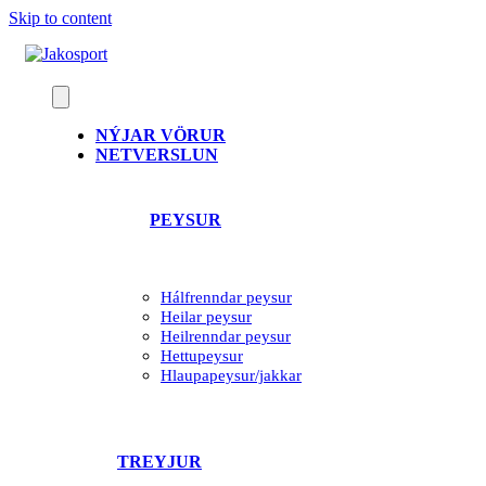
Skip to content
NÝJAR VÖRUR
NETVERSLUN
PEYSUR
Hálfrenndar peysur
Heilar peysur
Heilrenndar peysur
Hettupeysur
Hlaupapeysur/jakkar
TREYJUR