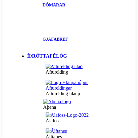
DÓMARAR
GJAFABRÉF
ÍÞRÓTTAFÉLÖG
Afturelding
Afturelding hlaup
Aþena
Álafoss
Álftanes