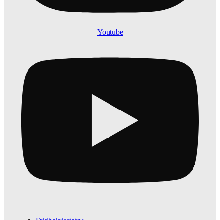
Youtube
Fridhelgisstefna