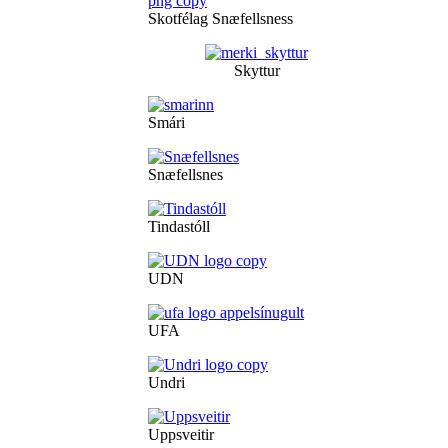
Skotfélag Snæfellsness
Skyttur
Smári
Snæfellsnes
Tindastóll
UDN
UFA
Undri
Uppsveitir