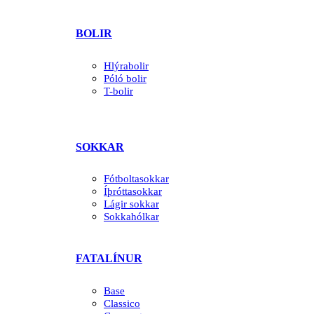
BOLIR
Hlýrabolir
Póló bolir
T-bolir
SOKKAR
Fótboltasokkar
Íþróttasokkar
Lágir sokkar
Sokkahólkar
FATALÍNUR
Base
Classico