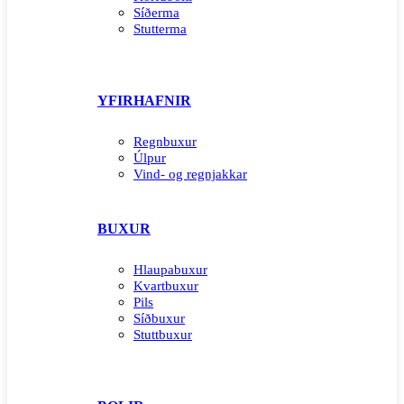
Síðerma
Stutterma
YFIRHAFNIR
Regnbuxur
Úlpur
Vind- og regnjakkar
BUXUR
Hlaupabuxur
Kvartbuxur
Pils
Síðbuxur
Stuttbuxur