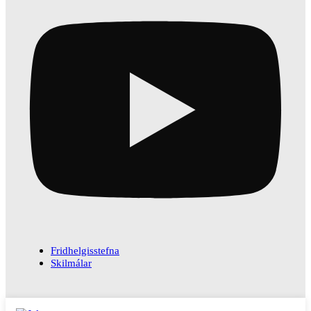
Fridhelgisstefna
Skilmálar