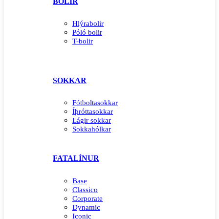
BOLIR
Hlýrabolir
Póló bolir
T-bolir
SOKKAR
Fótboltasokkar
Íþróttasokkar
Lágir sokkar
Sokkahólkar
FATALÍNUR
Base
Classico
Corporate
Dynamic
Iconic