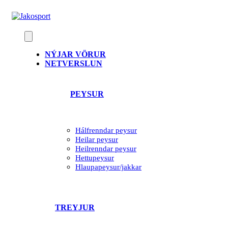
Skip
to
content
NÝJAR VÖRUR
NETVERSLUN
PEYSUR
Hálfrenndar peysur
Heilar peysur
Heilrenndar peysur
Hettupeysur
Hlaupapeysur/jakkar
TREYJUR