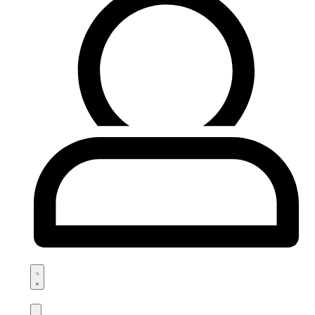
Search
open