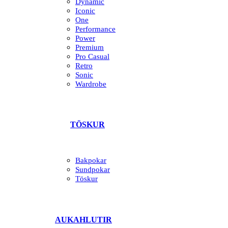
Dynamic
Iconic
One
Performance
Power
Premium
Pro Casual
Retro
Sonic
Wardrobe
TÖSKUR
Bakpokar
Sundpokar
Töskur
AUKAHLUTIR