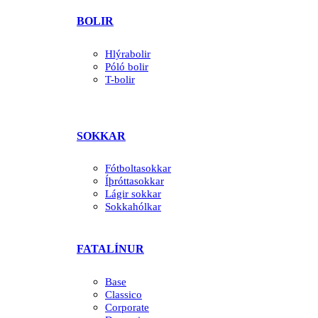
BOLIR
Hlýrabolir
Póló bolir
T-bolir
SOKKAR
Fótboltasokkar
Íþróttasokkar
Lágir sokkar
Sokkahólkar
FATALÍNUR
Base
Classico
Corporate