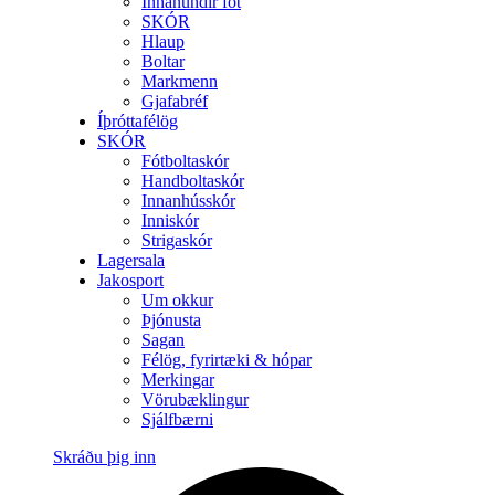
Innanundir föt
SKÓR
Hlaup
Boltar
Markmenn
Gjafabréf
Íþróttafélög
SKÓR
Fótboltaskór
Handboltaskór
Innanhússkór
Inniskór
Strigaskór
Lagersala
Jakosport
Um okkur
Þjónusta
Sagan
Félög, fyrirtæki & hópar
Merkingar
Vörubæklingur
Sjálfbærni
Skráðu þig inn