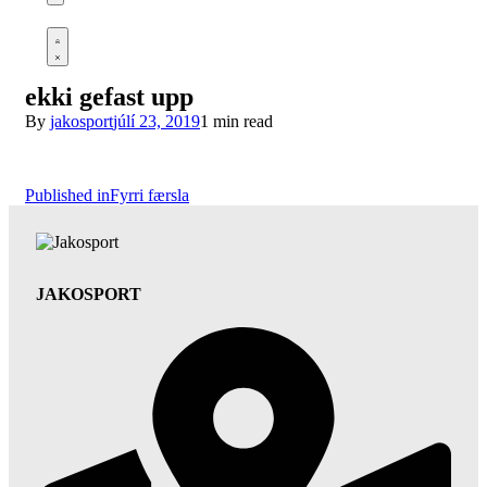
Open
cart
Open
Account
details
ekki gefast upp
By
jakosport
júlí 23, 2019
1 min read
Leiðarkerfi
Published in
Fyrri færsla
færslu
JAKOSPORT