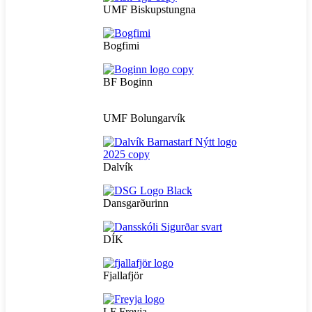
UMF Biskupstungna
Bogfimi
BF Boginn
UMF Bolungarvík
Dalvík
Dansgarðurinn
DÍK
Fjallafjör
LF Freyja