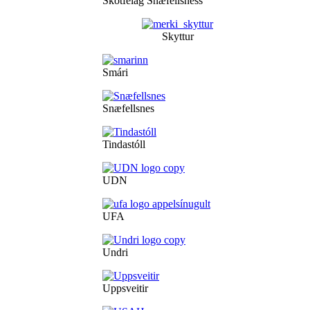
Skotfélag Snæfellsness
Skyttur
Smári
Snæfellsnes
Tindastóll
UDN
UFA
Undri
Uppsveitir