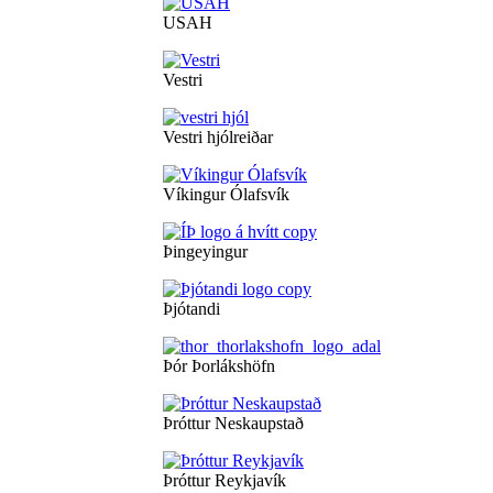
USAH
Vestri
Vestri hjólreiðar
Víkingur Ólafsvík
Þingeyingur
Þjótandi
Þór Þorlákshöfn
Þróttur Neskaupstað
Þróttur Reykjavík