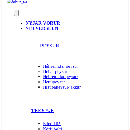
NÝJAR VÖRUR
NETVERSLUN
PEYSUR
Hálfrenndar peysur
Heilar peysur
Heilrenndar peysur
Hettupeysur
Hlaupapeysur/jakkar
TREYJUR
Erlend lið
Körfubolti