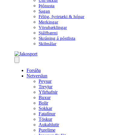
Um okkur
Þjónusta
Sagan
Félög, fyrirtæki & hópar
Merkingar
Vörubæklingar
Sjálfbærni
Skráning á póstlista
Skilmálar
Forsíða
Netverslun
Peysur
Treyjur
Yfirhafnir
Buxur
Bolir
Sokkar
Fatalínur
Töskur
Aukahlutir
Purelime