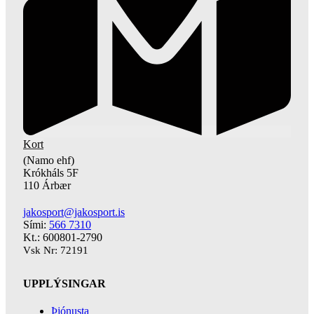
Kort
(Namo ehf)
Krókháls 5F
110 Árbær
jakosport@jakosport.is
Sími:
566 7310
Kt.: 600801-2790
Vsk Nr: 72191
UPPLÝSINGAR
Þjónusta