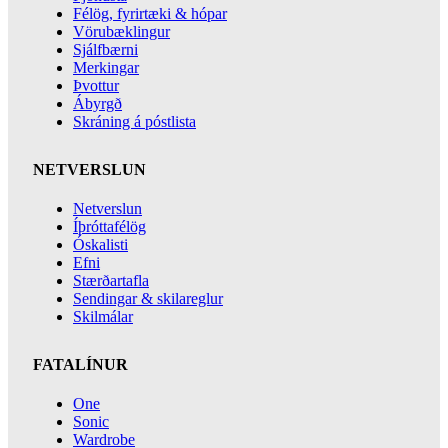
Félög, fyrirtæki & hópar
Vörubæklingur
Sjálfbærni
Merkingar
Þvottur
Ábyrgð
Skráning á póstlista
NETVERSLUN
Netverslun
Íþróttafélög
Óskalisti
Efni
Stærðartafla
Sendingar & skilareglur
Skilmálar
FATALÍNUR
One
Sonic
Wardrobe