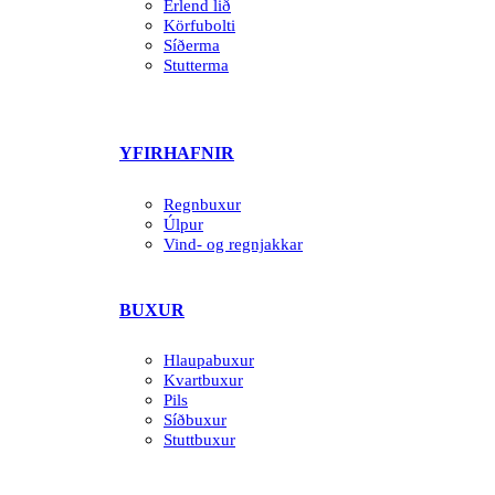
Erlend lið
Körfubolti
Síðerma
Stutterma
YFIRHAFNIR
Regnbuxur
Úlpur
Vind- og regnjakkar
BUXUR
Hlaupabuxur
Kvartbuxur
Pils
Síðbuxur
Stuttbuxur