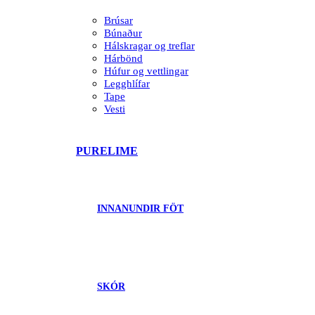
Brúsar
Búnaður
Hálskragar og treflar
Hárbönd
Húfur og vettlingar
Legghlífar
Tape
Vesti
PURELIME
INNANUNDIR FÖT
SKÓR