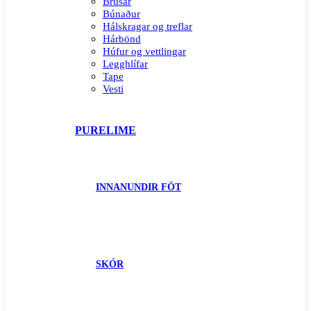
Brúsar
Búnaður
Hálskragar og treflar
Hárbönd
Húfur og vettlingar
Legghlífar
Tape
Vesti
PURELIME
INNANUNDIR FÖT
SKÓR