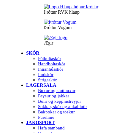
Þróttur RVK hlaup
Þróttur Vogum
Ægir
SKÓR
Fótboltaskór
Handboltaskór
Innanhússkór
Inniskór
Strigaskór
LAGERSALA
Buxur og stuttbuxur
Peysur og jakkar
Bolir og keppnistreyjur
Sokkar, skór og aukahlutir
Bakpokar og töskur
Purelime
JAKOSPORT
Hafa samband