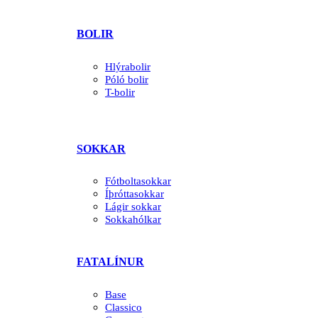
BOLIR
Hlýrabolir
Póló bolir
T-bolir
SOKKAR
Fótboltasokkar
Íþróttasokkar
Lágir sokkar
Sokkahólkar
FATALÍNUR
Base
Classico