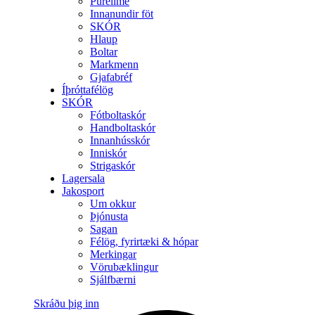
Purelime
Innanundir föt
SKÓR
Hlaup
Boltar
Markmenn
Gjafabréf
Íþróttafélög
SKÓR
Fótboltaskór
Handboltaskór
Innanhússkór
Inniskór
Strigaskór
Lagersala
Jakosport
Um okkur
Þjónusta
Sagan
Félög, fyrirtæki & hópar
Merkingar
Vörubæklingur
Sjálfbærni
Skráðu þig inn