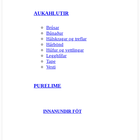
AUKAHLUTIR
Brúsar
Búnaður
Hálskragar og treflar
Hárbönd
Húfur og vettlingar
Legghlífar
Tape
Vesti
PURELIME
INNANUNDIR FÖT