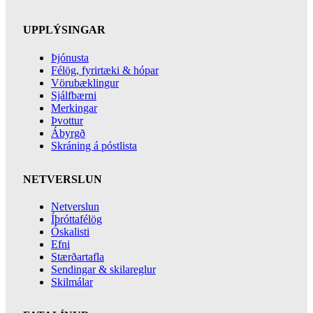
UPPLÝSINGAR
Þjónusta
Félög, fyrirtæki & hópar
Vörubæklingur
Sjálfbærni
Merkingar
Þvottur
Ábyrgð
Skráning á póstlista
NETVERSLUN
Netverslun
Íþróttafélög
Óskalisti
Efni
Stærðartafla
Sendingar & skilareglur
Skilmálar