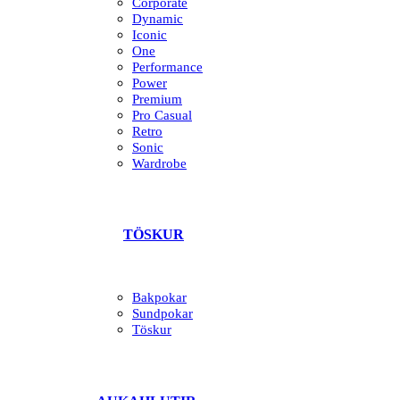
Corporate
Dynamic
Iconic
One
Performance
Power
Premium
Pro Casual
Retro
Sonic
Wardrobe
TÖSKUR
Bakpokar
Sundpokar
Töskur