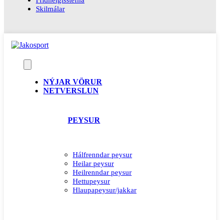
Skilmálar
NÝJAR VÖRUR
NETVERSLUN
PEYSUR
Hálfrenndar peysur
Heilar peysur
Heilrenndar peysur
Hettupeysur
Hlaupapeysur/jakkar