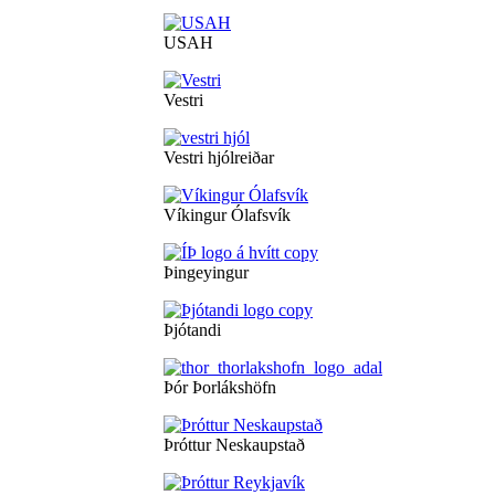
USAH
Vestri
Vestri hjólreiðar
Víkingur Ólafsvík
Þingeyingur
Þjótandi
Þór Þorlákshöfn
Þróttur Neskaupstað