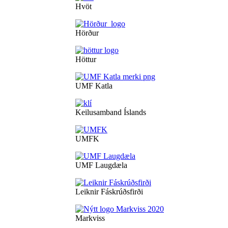
Hvöt
Hörður
Höttur
UMF Katla
Keilusamband Íslands
UMFK
UMF Laugdæla
Leiknir Fáskrúðsfirði
Markviss