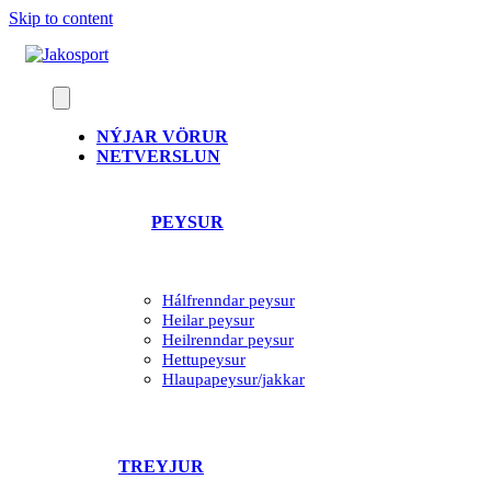
Skip to content
NÝJAR VÖRUR
NETVERSLUN
PEYSUR
Hálfrenndar peysur
Heilar peysur
Heilrenndar peysur
Hettupeysur
Hlaupapeysur/jakkar
TREYJUR