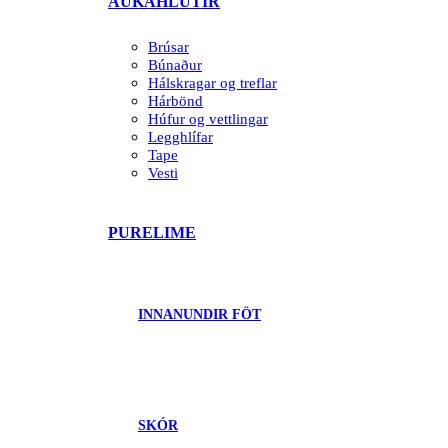
AUKAHLUTIR
Brúsar
Búnaður
Hálskragar og treflar
Hárbönd
Húfur og vettlingar
Legghlífar
Tape
Vesti
PURELIME
INNANUNDIR FÖT
SKÓR