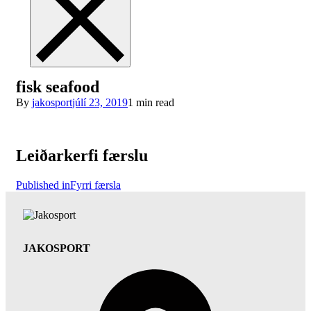
fisk seafood
By
jakosport
júlí 23, 2019
1 min read
Leiðarkerfi færslu
Published in
Fyrri færsla
JAKOSPORT