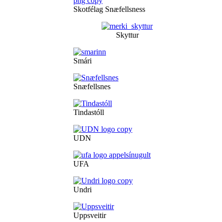
Skotfélag Snæfellsness
Skyttur
Smári
Snæfellsnes
Tindastóll
UDN
UFA
Undri
Uppsveitir