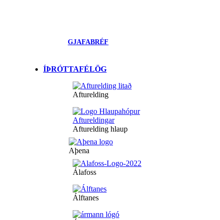
GJAFABRÉF
ÍÞRÓTTAFÉLÖG
Afturelding
Afturelding hlaup
Aþena
Álafoss
Álftanes