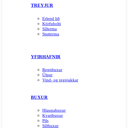
TREYJUR
Erlend lið
Körfubolti
Síðerma
Stutterma
YFIRHAFNIR
Regnbuxur
Úlpur
Vind- og regnjakkar
BUXUR
Hlaupabuxur
Kvartbuxur
Pils
Síðbuxur