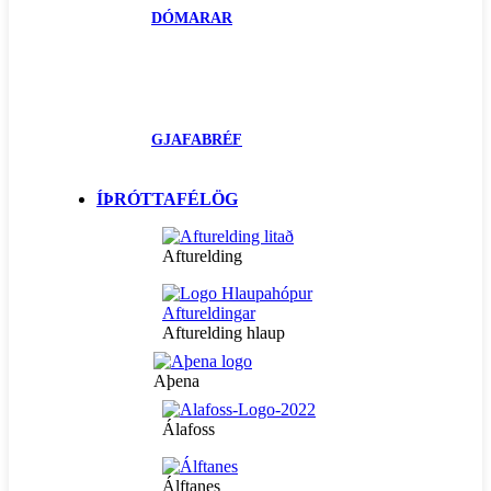
DÓMARAR
GJAFABRÉF
ÍÞRÓTTAFÉLÖG
Afturelding
Afturelding hlaup
Aþena
Álafoss
Álftanes