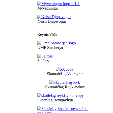
Mývetningur
Neisti Djúpivogur
Reynir/Víðir
UMF Samherjar
Selfoss
Skautafélag Akureyrar
Skautafélag Reykjavíkur
Skotfélag Reykjavíkur