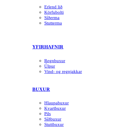
Erlend lið
Körfubolti
Síðerma
Stutterma
YFIRHAFNIR
Regnbuxur
Úlpur
Vind- og regnjakkar
BUXUR
Hlaupabuxur
Kvartbuxur
Pils
Síðbuxur
Stuttbuxur