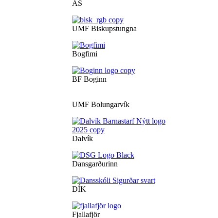
ÁS
UMF Biskupstungna
Bogfimi
BF Boginn
UMF Bolungarvík
Dalvík
Dansgarðurinn
DÍK
Fjallafjör