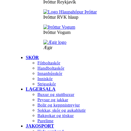
Þróttur Reykjavík
Þróttur RVK hlaup
Þróttur Vogum
Ægir
SKÓR
Fótboltaskór
Handboltaskór
Innanhússkór
Inniskór
Strigaskór
LAGERSALA
Buxur og stuttbuxur
Peysur og jakkar
Bolir og keppnistreyjur
Sokkar, skór og aukahlutir
Bakpokar og töskur
Purelime
JAKOSPORT