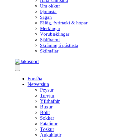
Hafa samband
Um okkur
Þjónusta
Sagan
Félög, fyrirtæki & hópar
Merkingar
Vörubæklingar
Sjálfbærni
Skráning á póstlista
Skilmálar
Forsíða
Netverslun
Peysur
Treyjur
Yfirhafnir
Buxur
Bolir
Sokkar
Fatalínur
Töskur
Aukahlutir