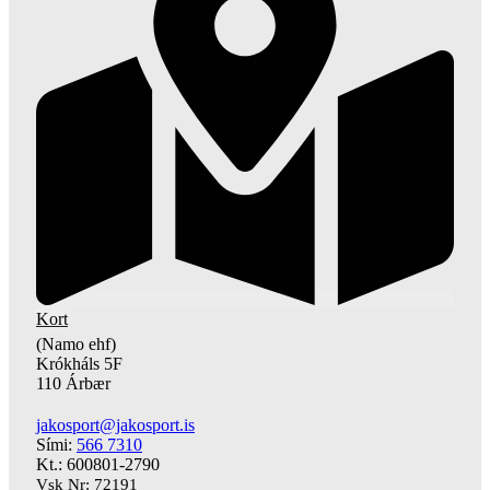
Kort
(Namo ehf)
Krókháls 5F
110 Árbær
jakosport@jakosport.is
Sími:
566 7310
Kt.: 600801-2790
Vsk Nr: 72191