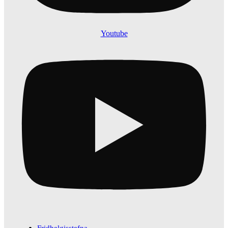
Youtube
Fridhelgisstefna