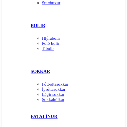
Stuttbuxur
BOLIR
Hlýrabolir
Póló bolir
T-bolir
SOKKAR
Fótboltasokkar
Íþróttasokkar
Lágir sokkar
Sokkahólkar
FATALÍNUR